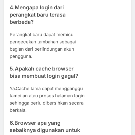
4.Mengapa login dari
perangkat baru terasa
berbeda?
Perangkat baru dapat memicu
pengecekan tambahan sebagai
bagian dari perlindungan akun
pengguna.
5.Apakah cache browser
bisa membuat login gagal?
Ya.Cache lama dapat mengganggu
tampilan atau proses halaman login
sehingga perlu dibersihkan secara
berkala.
6.Browser apa yang
sebaiknya digunakan untuk