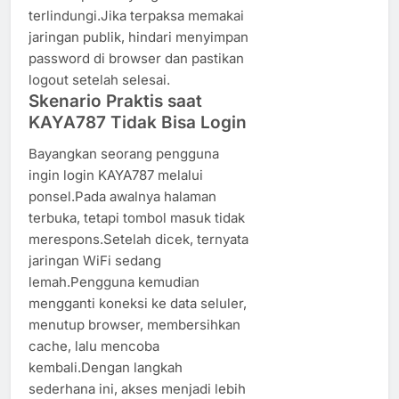
terlindungi.Jika terpaksa memakai
jaringan publik, hindari menyimpan
password di browser dan pastikan
logout setelah selesai.
Skenario Praktis saat
KAYA787 Tidak Bisa Login
Bayangkan seorang pengguna
ingin login KAYA787 melalui
ponsel.Pada awalnya halaman
terbuka, tetapi tombol masuk tidak
merespons.Setelah dicek, ternyata
jaringan WiFi sedang
lemah.Pengguna kemudian
mengganti koneksi ke data seluler,
menutup browser, membersihkan
cache, lalu mencoba
kembali.Dengan langkah
sederhana ini, akses menjadi lebih