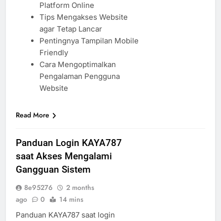
Platform Online
Tips Mengakses Website
agar Tetap Lancar
Pentingnya Tampilan Mobile
Friendly
Cara Mengoptimalkan
Pengalaman Pengguna
Website
Read More
Panduan Login KAYA787
saat Akses Mengalami
Gangguan Sistem
8e95276
2 months
ago
0
14 mins
Panduan KAYA787 saat login