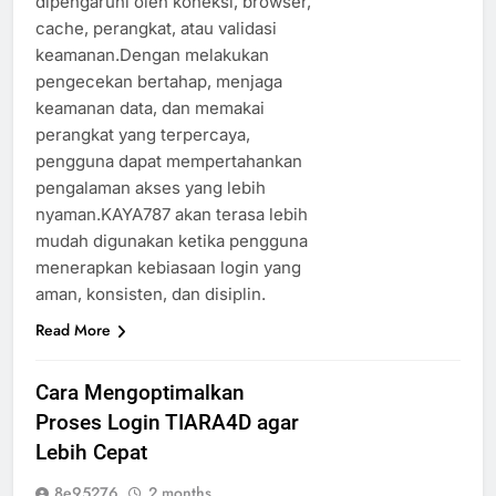
dipengaruhi oleh koneksi, browser,
cache, perangkat, atau validasi
keamanan.Dengan melakukan
pengecekan bertahap, menjaga
keamanan data, dan memakai
perangkat yang terpercaya,
pengguna dapat mempertahankan
pengalaman akses yang lebih
nyaman.KAYA787 akan terasa lebih
mudah digunakan ketika pengguna
menerapkan kebiasaan login yang
aman, konsisten, dan disiplin.
Read More
Cara Mengoptimalkan
Proses Login TIARA4D agar
Lebih Cepat
8e95276
2 months