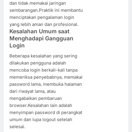
dan tidak memakai jaringan
sembarangan.Praktik ini membantu
menciptakan pengalaman login
yang lebih aman dan profesional.
Kesalahan Umum saat
Menghadapi Gangguan
Login
Beberapa kesalahan yang sering
dilakukan pengguna adalah
mencoba login berkali-kali tanpa
memeriksa penyebabnya, memakai
password lama, membuka halaman
dari riwayat lama, atau
mengabaikan pembaruan
browser.Kesalahan lain adalah
menyimpan password di perangkat
umum dan lupa logout setelah
selesai.