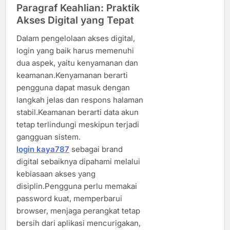
Paragraf Keahlian: Praktik
Akses Digital yang Tepat
Dalam pengelolaan akses digital,
login yang baik harus memenuhi
dua aspek, yaitu kenyamanan dan
keamanan.Kenyamanan berarti
pengguna dapat masuk dengan
langkah jelas dan respons halaman
stabil.Keamanan berarti data akun
tetap terlindungi meskipun terjadi
gangguan sistem.
login kaya787
sebagai brand
digital sebaiknya dipahami melalui
kebiasaan akses yang
disiplin.Pengguna perlu memakai
password kuat, memperbarui
browser, menjaga perangkat tetap
bersih dari aplikasi mencurigakan,