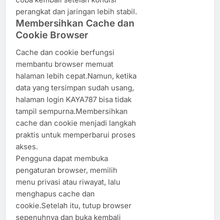
perangkat dan jaringan lebih stabil.
Membersihkan Cache dan
Cookie Browser
Cache dan cookie berfungsi
membantu browser memuat
halaman lebih cepat.Namun, ketika
data yang tersimpan sudah usang,
halaman login KAYA787 bisa tidak
tampil sempurna.Membersihkan
cache dan cookie menjadi langkah
praktis untuk memperbarui proses
akses.
Pengguna dapat membuka
pengaturan browser, memilih
menu privasi atau riwayat, lalu
menghapus cache dan
cookie.Setelah itu, tutup browser
sepenuhnya dan buka kembali