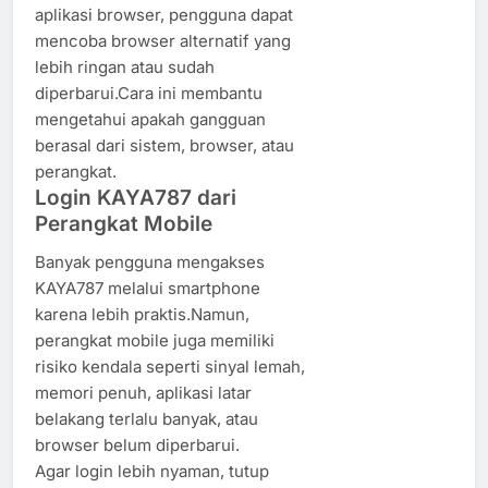
aplikasi browser, pengguna dapat
mencoba browser alternatif yang
lebih ringan atau sudah
diperbarui.Cara ini membantu
mengetahui apakah gangguan
berasal dari sistem, browser, atau
perangkat.
Login KAYA787 dari
Perangkat Mobile
Banyak pengguna mengakses
KAYA787 melalui smartphone
karena lebih praktis.Namun,
perangkat mobile juga memiliki
risiko kendala seperti sinyal lemah,
memori penuh, aplikasi latar
belakang terlalu banyak, atau
browser belum diperbarui.
Agar login lebih nyaman, tutup