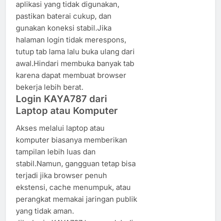
aplikasi yang tidak digunakan,
pastikan baterai cukup, dan
gunakan koneksi stabil.Jika
halaman login tidak merespons,
tutup tab lama lalu buka ulang dari
awal.Hindari membuka banyak tab
karena dapat membuat browser
bekerja lebih berat.
Login KAYA787 dari
Laptop atau Komputer
Akses melalui laptop atau
komputer biasanya memberikan
tampilan lebih luas dan
stabil.Namun, gangguan tetap bisa
terjadi jika browser penuh
ekstensi, cache menumpuk, atau
perangkat memakai jaringan publik
yang tidak aman.