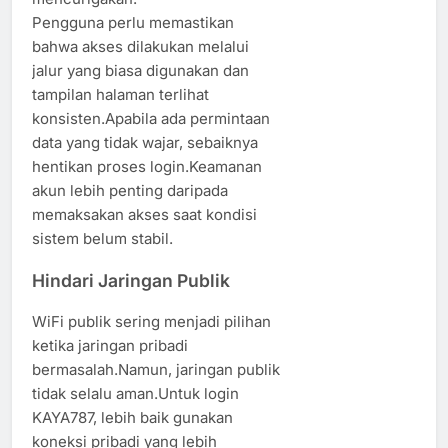
Pengguna perlu memastikan
bahwa akses dilakukan melalui
jalur yang biasa digunakan dan
tampilan halaman terlihat
konsisten.Apabila ada permintaan
data yang tidak wajar, sebaiknya
hentikan proses login.Keamanan
akun lebih penting daripada
memaksakan akses saat kondisi
sistem belum stabil.
Hindari Jaringan Publik
WiFi publik sering menjadi pilihan
ketika jaringan pribadi
bermasalah.Namun, jaringan publik
tidak selalu aman.Untuk login
KAYA787, lebih baik gunakan
koneksi pribadi yang lebih