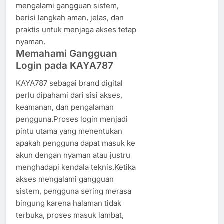
mengalami gangguan sistem,
berisi langkah aman, jelas, dan
praktis untuk menjaga akses tetap
nyaman.
Memahami Gangguan
Login pada KAYA787
KAYA787 sebagai brand digital
perlu dipahami dari sisi akses,
keamanan, dan pengalaman
pengguna.Proses login menjadi
pintu utama yang menentukan
apakah pengguna dapat masuk ke
akun dengan nyaman atau justru
menghadapi kendala teknis.Ketika
akses mengalami gangguan
sistem, pengguna sering merasa
bingung karena halaman tidak
terbuka, proses masuk lambat,