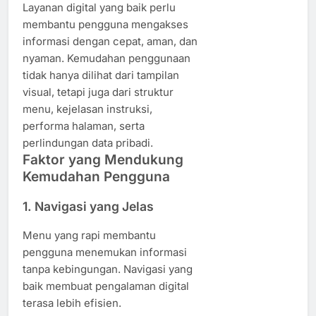
Layanan digital yang baik perlu
membantu pengguna mengakses
informasi dengan cepat, aman, dan
nyaman. Kemudahan penggunaan
tidak hanya dilihat dari tampilan
visual, tetapi juga dari struktur
menu, kejelasan instruksi,
performa halaman, serta
perlindungan data pribadi.
Faktor yang Mendukung
Kemudahan Pengguna
1. Navigasi yang Jelas
Menu yang rapi membantu
pengguna menemukan informasi
tanpa kebingungan. Navigasi yang
baik membuat pengalaman digital
terasa lebih efisien.