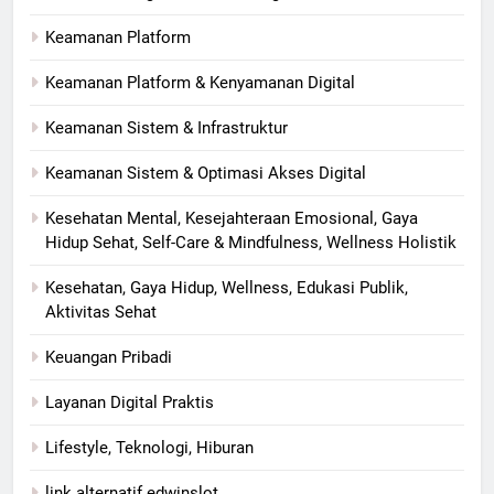
Keamanan Platform
Keamanan Platform & Kenyamanan Digital
Keamanan Sistem & Infrastruktur
Keamanan Sistem & Optimasi Akses Digital
Kesehatan Mental, Kesejahteraan Emosional, Gaya
Hidup Sehat, Self-Care & Mindfulness, Wellness Holistik
Kesehatan, Gaya Hidup, Wellness, Edukasi Publik,
Aktivitas Sehat
Keuangan Pribadi
Layanan Digital Praktis
Lifestyle, Teknologi, Hiburan
link alternatif edwinslot