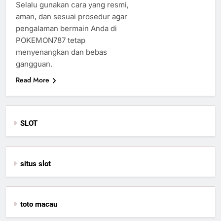
Selalu gunakan cara yang resmi,
aman, dan sesuai prosedur agar
pengalaman bermain Anda di
POKEMON787 tetap
menyenangkan dan bebas
gangguan.
Read More
SLOT
situs slot
toto macau