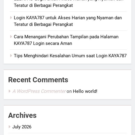
Teratur di Berbagai Perangkat
Login KAYA787 untuk Akses Harian yang Nyaman dan
Teratur di Berbagai Perangkat
Cara Menangani Perubahan Tampilan pada Halaman
KAYA787 Login secara Aman
Tips Menghindari Kesalahan Umum saat Login KAYA787
Recent Comments
A WordPress Commenter
on
Hello world!
Archives
July 2026