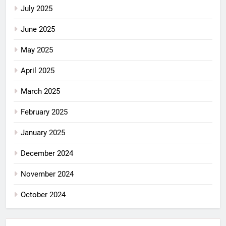
July 2025
June 2025
May 2025
April 2025
March 2025
February 2025
January 2025
December 2024
November 2024
October 2024