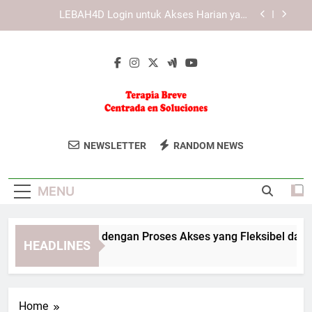
Skip
Login KAYA787 untuk Akses Harian yang Nyaman
to
dan Teratur di Berbagai Perangkat
content
Cara Menangani Perubahan Tampilan pada
Halaman KAYA787 Login secara Aman
EDWINSLOT Login dengan Proses Akses yang
Fleksibel dan Responsif
LEBAH4D Login untuk Akses Harian yang
Nyaman dan Teratur di Berbagai Perangkat
Terapia Breve
Temukan Solusi Terapi Efektif Untuk
Login KAYA787 untuk Akses Harian yang Nyaman
NEWSLETTER
RANDOM NEWS
dan Teratur di Berbagai Perangkat
Centrada En
Perubahan Positif Di Terapia Breve
Cara Menangani Perubahan Tampilan pada
Centrada En Soluciones.
Halaman KAYA787 Login secara Aman
Soluciones
MENU
WINSLOT Login dengan Proses Akses yang Fleksibel dan Resp
HEADLINES
Weeks Ago
Home