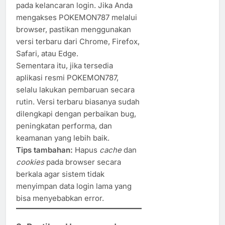
pada kelancaran login. Jika Anda
mengakses POKEMON787 melalui
browser, pastikan menggunakan
versi terbaru dari Chrome, Firefox,
Safari, atau Edge.
Sementara itu, jika tersedia
aplikasi resmi POKEMON787,
selalu lakukan pembaruan secara
rutin. Versi terbaru biasanya sudah
dilengkapi dengan perbaikan bug,
peningkatan performa, dan
keamanan yang lebih baik.
Tips tambahan:
Hapus
cache
dan
cookies
pada browser secara
berkala agar sistem tidak
menyimpan data login lama yang
bisa menyebabkan error.