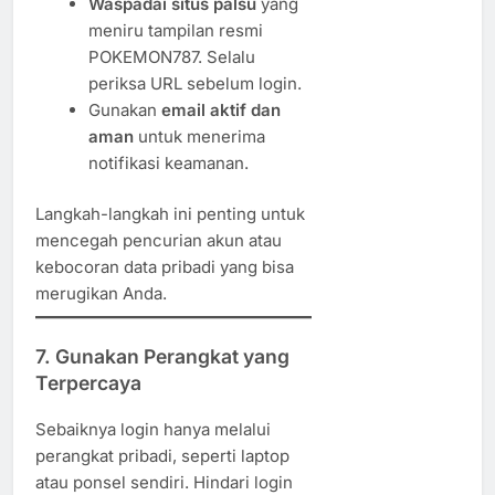
Waspadai situs palsu
yang
meniru tampilan resmi
POKEMON787. Selalu
periksa URL sebelum login.
Gunakan
email aktif dan
aman
untuk menerima
notifikasi keamanan.
Langkah-langkah ini penting untuk
mencegah pencurian akun atau
kebocoran data pribadi yang bisa
merugikan Anda.
7. Gunakan Perangkat yang
Terpercaya
Sebaiknya login hanya melalui
perangkat pribadi, seperti laptop
atau ponsel sendiri. Hindari login