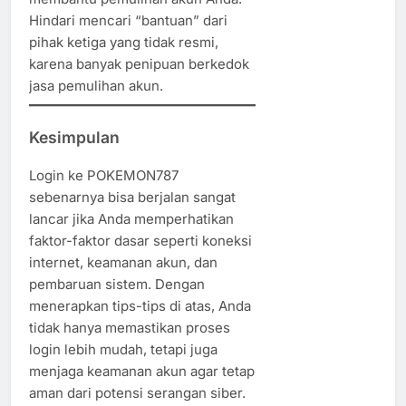
Hindari mencari “bantuan” dari
pihak ketiga yang tidak resmi,
karena banyak penipuan berkedok
jasa pemulihan akun.
Kesimpulan
Login ke POKEMON787
sebenarnya bisa berjalan sangat
lancar jika Anda memperhatikan
faktor-faktor dasar seperti koneksi
internet, keamanan akun, dan
pembaruan sistem. Dengan
menerapkan tips-tips di atas, Anda
tidak hanya memastikan proses
login lebih mudah, tetapi juga
menjaga keamanan akun agar tetap
aman dari potensi serangan siber.