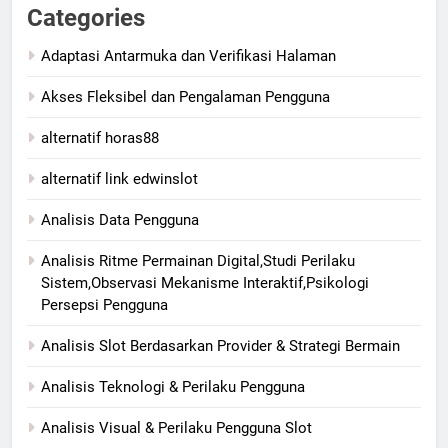
Categories
Adaptasi Antarmuka dan Verifikasi Halaman
Akses Fleksibel dan Pengalaman Pengguna
alternatif horas88
alternatif link edwinslot
Analisis Data Pengguna
Analisis Ritme Permainan Digital,Studi Perilaku
Sistem,Observasi Mekanisme Interaktif,Psikologi
Persepsi Pengguna
Analisis Slot Berdasarkan Provider & Strategi Bermain
Analisis Teknologi & Perilaku Pengguna
Analisis Visual & Perilaku Pengguna Slot