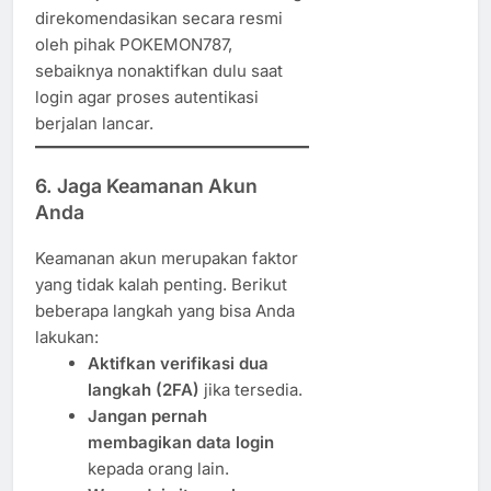
direkomendasikan secara resmi
oleh pihak POKEMON787,
sebaiknya nonaktifkan dulu saat
login agar proses autentikasi
berjalan lancar.
6. Jaga Keamanan Akun
Anda
Keamanan akun merupakan faktor
yang tidak kalah penting. Berikut
beberapa langkah yang bisa Anda
lakukan:
Aktifkan verifikasi dua
langkah (2FA)
jika tersedia.
Jangan pernah
membagikan data login
kepada orang lain.