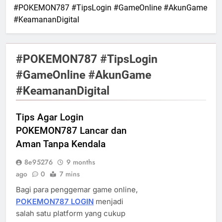
#POKEMON787 #TipsLogin #GameOnline #AkunGame
#KeamananDigital
#POKEMON787 #TipsLogin
#GameOnline #AkunGame
#KeamananDigital
Tips Agar Login
POKEMON787 Lancar dan
Aman Tanpa Kendala
8e95276
9 months
ago
0
7 mins
Bagi para penggemar game online,
POKEMON787 LOGIN
menjadi
salah satu platform yang cukup