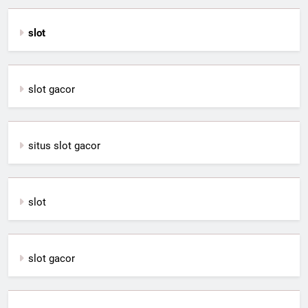
slot
slot gacor
situs slot gacor
slot
slot gacor