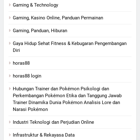
Gaming & Technology
Gaming, Kasino Online, Panduan Permainan
Gaming, Panduan, Hiburan
Gaya Hidup Sehat Fitness & Kebugaran Pengembangan
Diri
horas88
horas88 login
Hubungan Trainer dan Pokémon Psikologi dan
Perkembangan Pokémon Etika dan Tanggung Jawab
Trainer Dinamika Dunia Pokémon Analisis Lore dan
Narasi Pokémon
Industri Teknologi dan Perjudian Online
Infrastruktur & Rekayasa Data