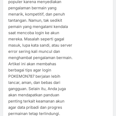
populer karena menyediakan
pengalaman bermain yang
menarik, kompetitif, dan penuh
tantangan. Namun, tak sedikit
pemain yang mengalami kendala
saat mencoba login ke akun
mereka. Masalah seperti gagal
masuk, lupa kata sandi, atau server
error sering kali muncul dan
menghambat pengalaman bermain.
Artikel ini akan membahas
berbagai tips agar login
POKEMON787 berjalan lebih
lancar, aman, dan bebas dari
gangguan. Selain itu, Anda juga
akan mendapatkan panduan
penting terkait keamanan akun
agar data pribadi dan progres
permainan tetap terlindungi.