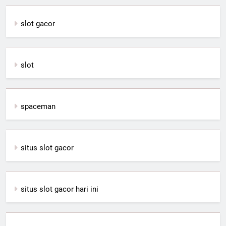
slot gacor
slot
spaceman
situs slot gacor
situs slot gacor hari ini