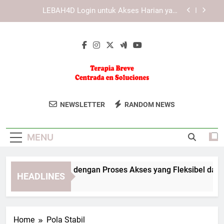
Skip
Login KAYA787 untuk Akses Harian yang Nyaman
to
dan Teratur di Berbagai Perangkat
content
Cara Menangani Perubahan Tampilan pada
Halaman KAYA787 Login secara Aman
EDWINSLOT Login dengan Proses Akses yang
Fleksibel dan Responsif
LEBAH4D Login untuk Akses Harian yang
Nyaman dan Teratur di Berbagai Perangkat
Terapia Breve
Temukan Solusi Terapi Efektif Untuk
Login KAYA787 untuk Akses Harian yang Nyaman
NEWSLETTER
RANDOM NEWS
dan Teratur di Berbagai Perangkat
Centrada En
Perubahan Positif Di Terapia Breve
Cara Menangani Perubahan Tampilan pada
Centrada En Soluciones.
Halaman KAYA787 Login secara Aman
Soluciones
MENU
WINSLOT Login dengan Proses Akses yang Fleksibel dan Res
HEADLINES
Weeks Ago
Home
Pola Stabil