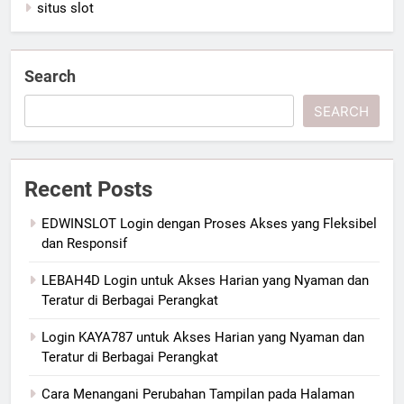
situs slot
Search
SEARCH
Recent Posts
EDWINSLOT Login dengan Proses Akses yang Fleksibel
dan Responsif
LEBAH4D Login untuk Akses Harian yang Nyaman dan
Teratur di Berbagai Perangkat
Login KAYA787 untuk Akses Harian yang Nyaman dan
Teratur di Berbagai Perangkat
Cara Menangani Perubahan Tampilan pada Halaman