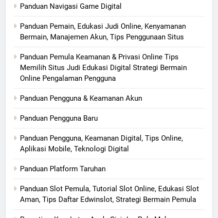
Panduan Navigasi Game Digital
Panduan Pemain, Edukasi Judi Online, Kenyamanan
Bermain, Manajemen Akun, Tips Penggunaan Situs
Panduan Pemula Keamanan & Privasi Online Tips
Memilih Situs Judi Edukasi Digital Strategi Bermain
Online Pengalaman Pengguna
Panduan Pengguna & Keamanan Akun
Panduan Pengguna Baru
Panduan Pengguna, Keamanan Digital, Tips Online,
Aplikasi Mobile, Teknologi Digital
Panduan Platform Taruhan
Panduan Slot Pemula, Tutorial Slot Online, Edukasi Slot
Aman, Tips Daftar Edwinslot, Strategi Bermain Pemula