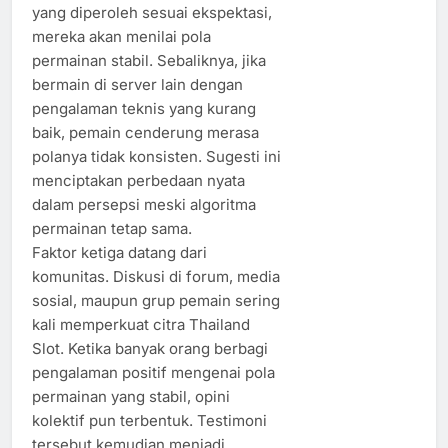
yang diperoleh sesuai ekspektasi,
mereka akan menilai pola
permainan stabil. Sebaliknya, jika
bermain di server lain dengan
pengalaman teknis yang kurang
baik, pemain cenderung merasa
polanya tidak konsisten. Sugesti ini
menciptakan perbedaan nyata
dalam persepsi meski algoritma
permainan tetap sama.
Faktor ketiga datang dari
komunitas. Diskusi di forum, media
sosial, maupun grup pemain sering
kali memperkuat citra Thailand
Slot. Ketika banyak orang berbagi
pengalaman positif mengenai pola
permainan yang stabil, opini
kolektif pun terbentuk. Testimoni
tersebut kemudian menjadi