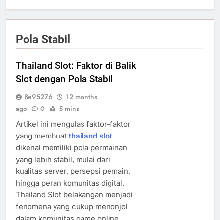
Pola Stabil
Thailand Slot: Faktor di Balik
Slot dengan Pola Stabil
8e95276
12 months
ago
0
5 mins
Artikel ini mengulas faktor-faktor
yang membuat
thailand slot
dikenal memiliki pola permainan
yang lebih stabil, mulai dari
kualitas server, persepsi pemain,
hingga peran komunitas digital.
Thailand Slot belakangan menjadi
fenomena yang cukup menonjol
dalam komunitas game online.