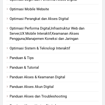
Optimasi Mobile Website
Optimasi Perangkat dan Akses Digital
Optimasi Performa Digital,Infrastruktur Web dan
Server,UX Mobile Interaktif,Keamanan Akses
Pengguna,Manajemen Koneksi dan Jaringan
Optimasi Sistem & Teknologi Interaktif
Panduan & Tips
Panduan & Tutorial
Panduan Akses & Keamanan Digital
Panduan Akses Akun Digital
Panduan Akses dan Troubleshooting