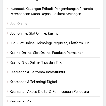
Investasi, Keuangan Pribadi, Pengembangan Finansial,
Perencanaan Masa Depan, Edukasi Keuangan
Judi Online
Judi Online, Slot Online, Kasino
Judi Slot Online, Teknologi Perjudian, Platform Judi
Kasino Online, Slot Online, Panduan Permainan
Kasino, Slot Online, Tips dan Trik
Keamanan & Performa Infrastruktur
Keamanan & Teknologi Digital
Keamanan Akses Digital & Perlindungan Pengguna
Keamanan Akun