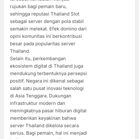
rujukan bagi pemain baru,
sehingga reputasi Thailand Slot
sebagai server dengan pola stabil
semakin melekat. Efek domino dari
opini komunitas ini berkontribusi
besar pada popularitas server
Thailand.
Selain itu, perkembangan
ekosistem digital di Thailand juga
mendukung terbentuknya persepsi
positif. Negara ini dikenal sebagai
salah satu pusat inovasi teknologi
di Asia Tenggara. Dukungan
infrastruktur modern dan
meningkatnya pasar hiburan digital
memberikan keyakinan bahwa
server Thailand dikelola secara
serius. Bagi pemain, hal ini menjadi