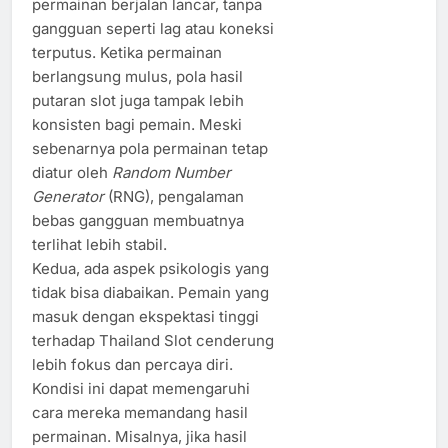
permainan berjalan lancar, tanpa
gangguan seperti lag atau koneksi
terputus. Ketika permainan
berlangsung mulus, pola hasil
putaran slot juga tampak lebih
konsisten bagi pemain. Meski
sebenarnya pola permainan tetap
diatur oleh
Random Number
Generator
(RNG), pengalaman
bebas gangguan membuatnya
terlihat lebih stabil.
Kedua, ada aspek psikologis yang
tidak bisa diabaikan. Pemain yang
masuk dengan ekspektasi tinggi
terhadap Thailand Slot cenderung
lebih fokus dan percaya diri.
Kondisi ini dapat memengaruhi
cara mereka memandang hasil
permainan. Misalnya, jika hasil