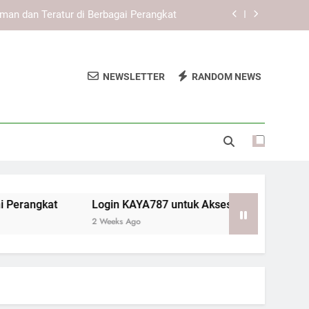
an dan Teratur di Berbagai Perangkat
an dan Teratur di Berbagai Perangkat
 Halaman KAYA787 Login secara Aman
NEWSLETTER
RANDOM NEWS
n Soluciones
 Akses yang Fleksibel dan Responsif
Centrada En Soluciones.
an dan Teratur di Berbagai Perangkat
an dan Teratur di Berbagai Perangkat
 Halaman KAYA787 Login secara Aman
Login KAYA787 untuk Akses Harian yang Nyaman dan Te
2 Weeks Ago