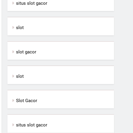
situs slot gacor
slot
slot gacor
slot
Slot Gacor
situs slot gacor