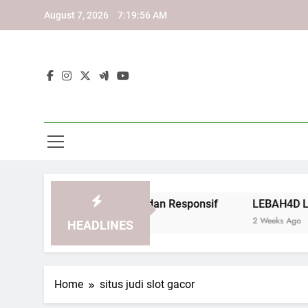
Skip
August 7, 2026
7:19:57 AM
to
content
Ter
Temukan So
s yang Fleksibel dan Responsif
LEBAH4D Login untuk A
2 Weeks Ago
HEADLINES
Home
situs judi slot gacor