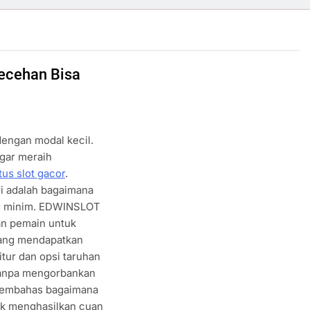
ecehan Bisa
engan modal kecil.
agar meraih
tus slot gacor
.
ari adalah bagaimana
g minim. EDWINSLOT
an pemain untuk
uang mendapatkan
itur dan opsi taruhan
tanpa mengorbankan
n membahas bagaimana
uk menghasilkan cuan