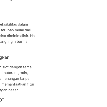
ksibilitas dalam
taruhan mulai dari
isa diminimalisir. Hal
yang ingin bermain
ngkan
 slot dengan tema
i putaran gratis,
 kemenangan tanpa
n memanfaatkan fitur
ngan besar.
LOT