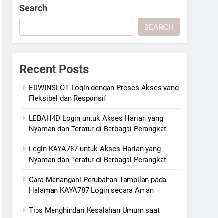
Search
SEARCH
Recent Posts
EDWINSLOT Login dengan Proses Akses yang
Fleksibel dan Responsif
LEBAH4D Login untuk Akses Harian yang
Nyaman dan Teratur di Berbagai Perangkat
Login KAYA787 untuk Akses Harian yang
Nyaman dan Teratur di Berbagai Perangkat
Cara Menangani Perubahan Tampilan pada
Halaman KAYA787 Login secara Aman
Tips Menghindari Kesalahan Umum saat