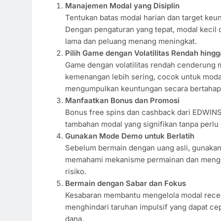
Manajemen Modal yang Disiplin
Tentukan batas modal harian dan target keun
Dengan pengaturan yang tepat, modal kecil d
lama dan peluang menang meningkat.
Pilih Game dengan Volatilitas Rendah hing
Game dengan volatilitas rendah cenderung
kemenangan lebih sering, cocok untuk moda
mengumpulkan keuntungan secara bertahap
Manfaatkan Bonus dan Promosi
Bonus free spins dan cashback dari EDWIN
tambahan modal yang signifikan tanpa perlu 
Gunakan Mode Demo untuk Berlatih
Sebelum bermain dengan uang asli, gunakan
memahami mekanisme permainan dan menguji
risiko.
Bermain dengan Sabar dan Fokus
Kesabaran membantu mengelola modal receh
menghindari taruhan impulsif yang dapat c
dana.