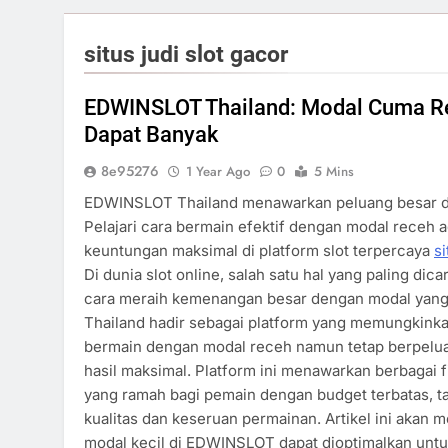
situs judi slot gacor
EDWINSLOT Thailand: Modal Cuma R
Dapat Banyak
8e95276
1 Year Ago
0
5 Mins
EDWINSLOT Thailand menawarkan peluang besar d
Pelajari cara bermain efektif dengan modal receh 
keuntungan maksimal di platform slot terpercaya
si
Di dunia slot online, salah satu hal yang paling dic
cara meraih kemenangan besar dengan modal yan
Thailand hadir sebagai platform yang memungkink
bermain dengan modal receh namun tetap berpel
hasil maksimal. Platform ini menawarkan berbagai f
yang ramah bagi pemain dengan budget terbatas, 
kualitas dan keseruan permainan. Artikel ini aka
modal kecil di EDWINSLOT dapat dioptimalkan unt