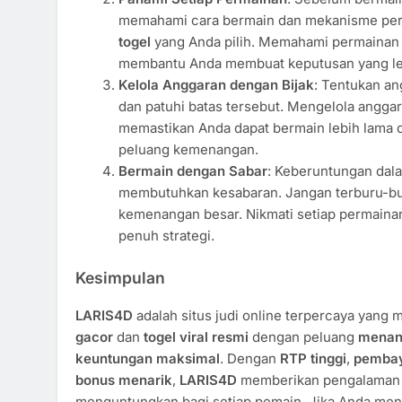
memahami cara bermain dan mekanisme pe
togel
yang Anda pilih. Memahami permainan 
membantu Anda membuat keputusan yang leb
Kelola Anggaran dengan Bijak
: Tentukan a
dan patuhi batas tersebut. Mengelola angga
memastikan Anda dapat bermain lebih lama 
peluang kemenangan.
Bermain dengan Sabar
: Keberuntungan dal
membutuhkan kesabaran. Jangan terburu-b
kemenangan besar. Nikmati setiap permaina
penuh strategi.
Kesimpulan
LARIS4D
adalah situs judi online terpercaya yan
gacor
dan
togel viral resmi
dengan peluang
menang
keuntungan maksimal
. Dengan
RTP tinggi
,
pembay
bonus menarik
,
LARIS4D
memberikan pengalaman 
menguntungkan bagi setiap pemain. Jika Anda menca