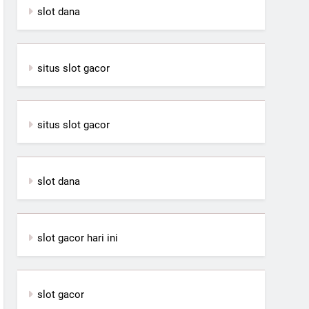
slot dana
situs slot gacor
situs slot gacor
slot dana
slot gacor hari ini
slot gacor