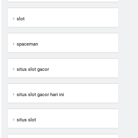
slot
spaceman
situs slot gacor
situs slot gacor hari ini
situs slot