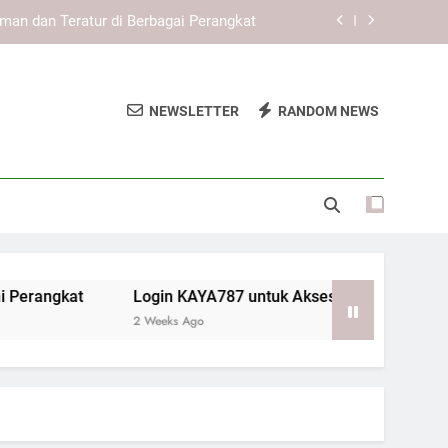
an dan Teratur di Berbagai Perangkat
an dan Teratur di Berbagai Perangkat
 Halaman KAYA787 Login secara Aman
NEWSLETTER
RANDOM NEWS
n Soluciones
 Akses yang Fleksibel dan Responsif
Centrada En Soluciones.
an dan Teratur di Berbagai Perangkat
an dan Teratur di Berbagai Perangkat
 Halaman KAYA787 Login secara Aman
at
Login KAYA787 untuk Akses Harian yang Nyaman dan
2 Weeks Ago