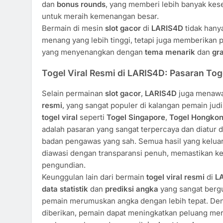
dan
bonus rounds
, yang memberi lebih banyak ke
untuk meraih kemenangan besar.
Bermain di mesin
slot gacor
di
LARIS4D
tidak hany
menang yang lebih tinggi, tetapi juga memberikan
yang menyenangkan dengan
tema menarik
dan
gra
Togel Viral Resmi di LARIS4D: Pasaran Tog
Selain permainan
slot gacor
,
LARIS4D
juga menaw
resmi
, yang sangat populer di kalangan pemain judi
togel viral
seperti
Togel Singapore
,
Togel Hongko
adalah pasaran yang sangat terpercaya dan diatur 
badan pengawas yang sah. Semua hasil yang keluar 
diawasi dengan transparansi penuh, memastikan ke
pengundian.
Keunggulan lain dari bermain
togel viral resmi
di
L
data statistik
dan
prediksi angka
yang sangat berg
pemain merumuskan angka dengan lebih tepat. De
diberikan, pemain dapat meningkatkan peluang me