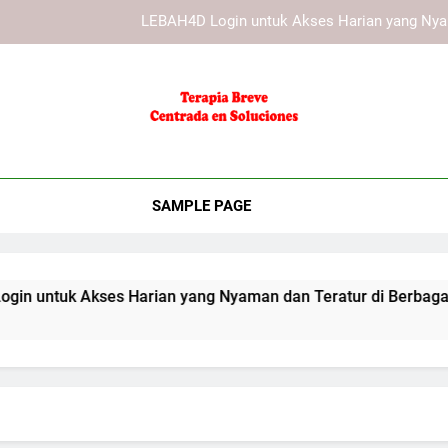
LEBAH4D Login untuk Akses Harian yang Nyam
Login KAYA787 untuk Akses Harian yang Nyam
Cara Menangani Perubahan Tampilan pada
apia Breve Centrada E
EDWINSLOT Login dengan Proses
lusi Terapi Efektif Untuk Perubahan Positif Di Terapia Breve 
LEBAH4D Login untuk Akses Harian yang Nyam
SAMPLE PAGE
Login KAYA787 untuk Akses Harian yang Nyam
Cara Menangani Perubahan Tampilan pada
k Akses Harian yang Nyaman dan Teratur di Berbagai Perangk