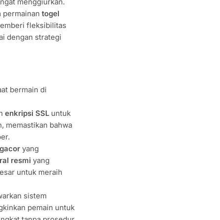
ngat menggiurkan.
m permainan
togel
emberi fleksibilitas
ai dengan strategi
at bermain di
n
enkripsi SSL
untuk
in, memastikan bahwa
er.
 gacor
yang
iral resmi
yang
sar untuk meraih
arkan sistem
gkinkan pemain untuk
ngkat tanpa prosedur