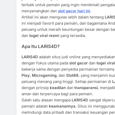
terbaik untuk pemain yang ingin menikmati penga
menyenangkan dan
slot gacor hari ini
.
Artikel ini akan mengulas lebih dalam tentang
LARI
ini menjadi favorit para pemain, dan bagaimana A
peluang untuk meraih keuntungan besar dengan b
dan
togel viral resmi
yang tersedia.
Apa Itu LARIS4D?
LARIS4D
adalah situs judi online yang menyediaka
dengan fokus utama pada
slot gacor
dan
togel vira
bekerja sama dengan penyedia permainan ternama
Play
,
Microgaming
, dan
Slot88
, yang menjamin kua
peluang menang yang tinggi. Setiap permainan di
L
dengan prinsip
keadilan
dan
transparansi
, menjad
aman dan terpercaya bagi para pemain.
Salah satu alasan mengapa
LARIS4D
sangat diperc
pemain adalah
keamanannya
. Situs ini mengguna
melindungi data pribadi dan transaksi keuangan p