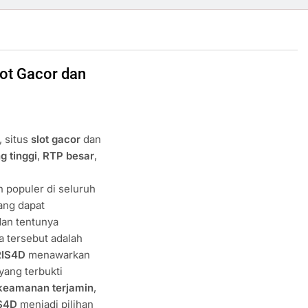
lot Gacor dan
, situs
slot gacor
dan
 tinggi
,
RTP besar
,
n populer di seluruh
ang dapat
dan tentunya
a tersebut adalah
RIS4D
menawarkan
yang terbukti
keamanan terjamin
,
S4D
menjadi pilihan