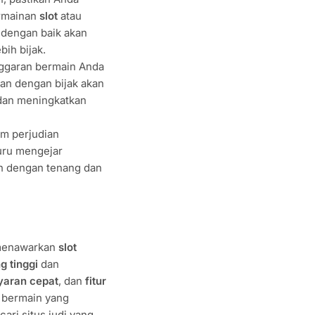
rmainan
slot
atau
dengan baik akan
ih bijak.
nggaran bermain Anda
ran dengan bijak akan
dan meningkatkan
am perjudian
uru mengejar
n dengan tenang dan
g menawarkan
slot
 tinggi
dan
aran cepat
, dan
fitur
bermain yang
ri situs judi yang