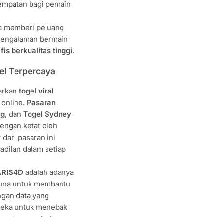
sempatan bagi pemain
a memberi peluang
 pengalaman bermain
fis berkualitas tinggi
.
el Terpercaya
arkan
togel viral
 online.
Pasaran
ng
, dan
Togel Sydney
dengan ketat oleh
dari pasaran ini
adilan dalam setiap
ARIS4D
adalah adanya
una untuk membantu
ngan data yang
reka untuk menebak