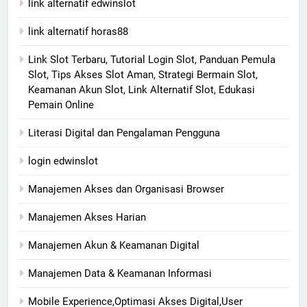
link alternatif edwinslot
link alternatif horas88
Link Slot Terbaru, Tutorial Login Slot, Panduan Pemula
Slot, Tips Akses Slot Aman, Strategi Bermain Slot,
Keamanan Akun Slot, Link Alternatif Slot, Edukasi
Pemain Online
Literasi Digital dan Pengalaman Pengguna
login edwinslot
Manajemen Akses dan Organisasi Browser
Manajemen Akses Harian
Manajemen Akun & Keamanan Digital
Manajemen Data & Keamanan Informasi
Mobile Experience,Optimasi Akses Digital,User