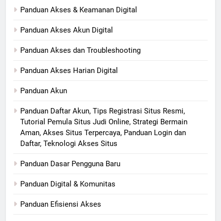
Panduan Akses & Keamanan Digital
Panduan Akses Akun Digital
Panduan Akses dan Troubleshooting
Panduan Akses Harian Digital
Panduan Akun
Panduan Daftar Akun, Tips Registrasi Situs Resmi,
Tutorial Pemula Situs Judi Online, Strategi Bermain
Aman, Akses Situs Terpercaya, Panduan Login dan
Daftar, Teknologi Akses Situs
Panduan Dasar Pengguna Baru
Panduan Digital & Komunitas
Panduan Efisiensi Akses