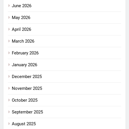
June 2026
May 2026
April 2026
March 2026
February 2026
January 2026
December 2025
November 2025
October 2025
September 2025
August 2025