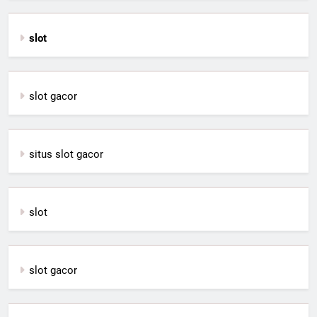
slot
slot gacor
situs slot gacor
slot
slot gacor