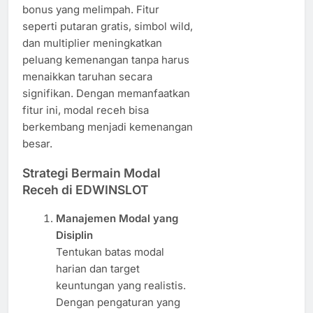
bonus yang melimpah. Fitur
seperti putaran gratis, simbol wild,
dan multiplier meningkatkan
peluang kemenangan tanpa harus
menaikkan taruhan secara
signifikan. Dengan memanfaatkan
fitur ini, modal receh bisa
berkembang menjadi kemenangan
besar.
Strategi Bermain Modal
Receh di EDWINSLOT
Manajemen Modal yang
Disiplin
Tentukan batas modal
harian dan target
keuntungan yang realistis.
Dengan pengaturan yang