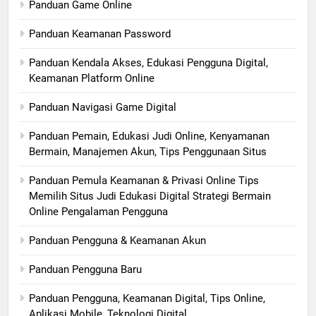
Panduan Game Online
Panduan Keamanan Password
Panduan Kendala Akses, Edukasi Pengguna Digital,
Keamanan Platform Online
Panduan Navigasi Game Digital
Panduan Pemain, Edukasi Judi Online, Kenyamanan
Bermain, Manajemen Akun, Tips Penggunaan Situs
Panduan Pemula Keamanan & Privasi Online Tips
Memilih Situs Judi Edukasi Digital Strategi Bermain
Online Pengalaman Pengguna
Panduan Pengguna & Keamanan Akun
Panduan Pengguna Baru
Panduan Pengguna, Keamanan Digital, Tips Online,
Aplikasi Mobile, Teknologi Digital