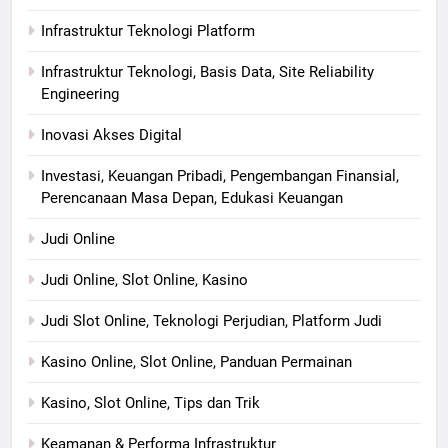
Infrastruktur Teknologi Platform
Infrastruktur Teknologi, Basis Data, Site Reliability
Engineering
Inovasi Akses Digital
Investasi, Keuangan Pribadi, Pengembangan Finansial,
Perencanaan Masa Depan, Edukasi Keuangan
Judi Online
Judi Online, Slot Online, Kasino
Judi Slot Online, Teknologi Perjudian, Platform Judi
Kasino Online, Slot Online, Panduan Permainan
Kasino, Slot Online, Tips dan Trik
Keamanan & Performa Infrastruktur