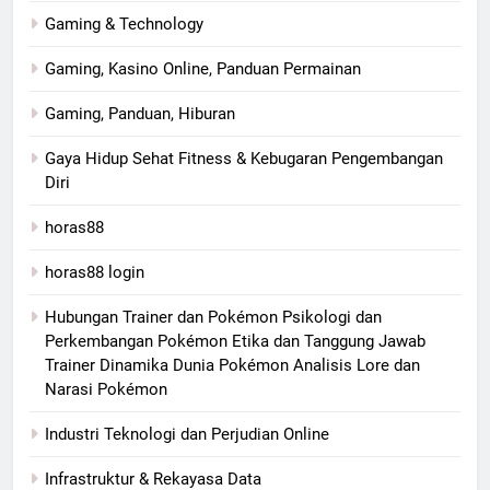
Gaming & Technology
Gaming, Kasino Online, Panduan Permainan
Gaming, Panduan, Hiburan
Gaya Hidup Sehat Fitness & Kebugaran Pengembangan
Diri
horas88
horas88 login
Hubungan Trainer dan Pokémon Psikologi dan
Perkembangan Pokémon Etika dan Tanggung Jawab
Trainer Dinamika Dunia Pokémon Analisis Lore dan
Narasi Pokémon
Industri Teknologi dan Perjudian Online
Infrastruktur & Rekayasa Data