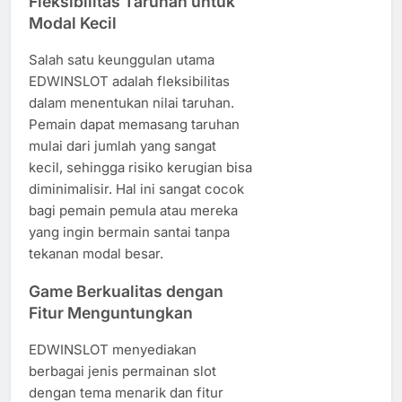
Fleksibilitas Taruhan untuk
Modal Kecil
Salah satu keunggulan utama
EDWINSLOT adalah fleksibilitas
dalam menentukan nilai taruhan.
Pemain dapat memasang taruhan
mulai dari jumlah yang sangat
kecil, sehingga risiko kerugian bisa
diminimalisir. Hal ini sangat cocok
bagi pemain pemula atau mereka
yang ingin bermain santai tanpa
tekanan modal besar.
Game Berkualitas dengan
Fitur Menguntungkan
EDWINSLOT menyediakan
berbagai jenis permainan slot
dengan tema menarik dan fitur