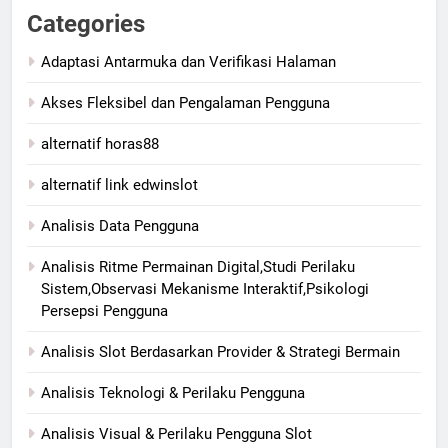
Categories
Adaptasi Antarmuka dan Verifikasi Halaman
Akses Fleksibel dan Pengalaman Pengguna
alternatif horas88
alternatif link edwinslot
Analisis Data Pengguna
Analisis Ritme Permainan Digital,Studi Perilaku
Sistem,Observasi Mekanisme Interaktif,Psikologi
Persepsi Pengguna
Analisis Slot Berdasarkan Provider & Strategi Bermain
Analisis Teknologi & Perilaku Pengguna
Analisis Visual & Perilaku Pengguna Slot