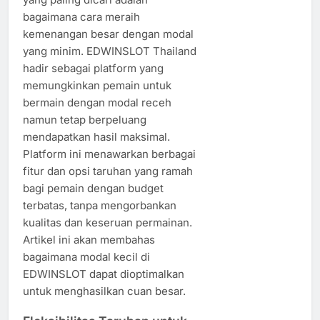
bagaimana cara meraih
kemenangan besar dengan modal
yang minim. EDWINSLOT Thailand
hadir sebagai platform yang
memungkinkan pemain untuk
bermain dengan modal receh
namun tetap berpeluang
mendapatkan hasil maksimal.
Platform ini menawarkan berbagai
fitur dan opsi taruhan yang ramah
bagi pemain dengan budget
terbatas, tanpa mengorbankan
kualitas dan keseruan permainan.
Artikel ini akan membahas
bagaimana modal kecil di
EDWINSLOT dapat dioptimalkan
untuk menghasilkan cuan besar.