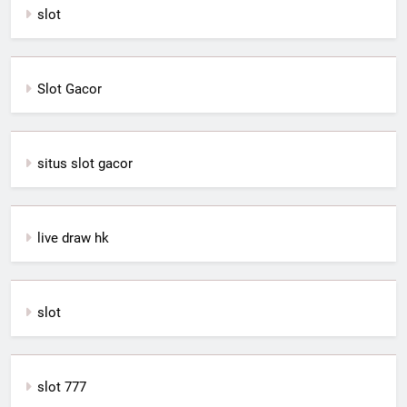
slot
Slot Gacor
situs slot gacor
live draw hk
slot
slot 777