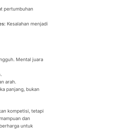
t pertumbuhan
es:
Kesalahan menjadi
ngguh. Mental juara
.
n arah.
ka panjang, bukan
n kompetisi, tetapi
kemampuan dan
 berharga untuk