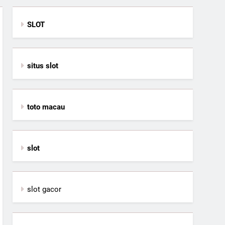
SLOT
situs slot
toto macau
slot
slot gacor