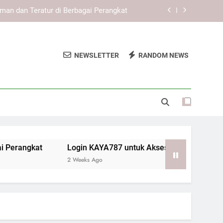
an dan Teratur di Berbagai Perangkat
an dan Teratur di Berbagai Perangkat
 Halaman KAYA787 Login secara Aman
NEWSLETTER
RANDOM NEWS
n Soluciones
 Akses yang Fleksibel dan Responsif
Centrada En Soluciones.
an dan Teratur di Berbagai Perangkat
an dan Teratur di Berbagai Perangkat
 Halaman KAYA787 Login secara Aman
Login KAYA787 untuk Akses Harian yang Nyaman dan Te
2 Weeks Ago