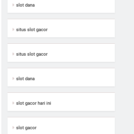
slot dana
situs slot gacor
situs slot gacor
slot dana
slot gacor hari ini
slot gacor