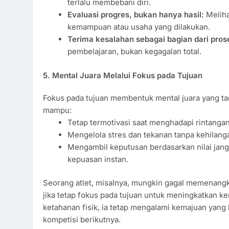
terlalu membebani diri.
Evaluasi progres, bukan hanya hasil:
Meliha
kemampuan atau usaha yang dilakukan.
Terima kesalahan sebagai bagian dari pros
pembelajaran, bukan kegagalan total.
5. Mental Juara Melalui Fokus pada Tujuan
Fokus pada tujuan membentuk mental juara yang ta
mampu:
Tetap termotivasi saat menghadapi rintangan
Mengelola stres dan tekanan tanpa kehilanga
Mengambil keputusan berdasarkan nilai jang
kepuasan instan.
Seorang atlet, misalnya, mungkin gagal memenangka
jika tetap fokus pada tujuan untuk meningkatkan 
ketahanan fisik, ia tetap mengalami kemajuan yang
kompetisi berikutnya.