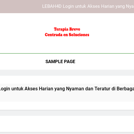
LEBAH4D Login untuk Akses Harian yang Nyam
Login KAYA787 untuk Akses Harian yang Nyam
Cara Menangani Perubahan Tampilan pada
apia Breve Centrada E
EDWINSLOT Login dengan Proses
lusi Terapi Efektif Untuk Perubahan Positif Di Terapia Breve 
LEBAH4D Login untuk Akses Harian yang Nyam
SAMPLE PAGE
Login KAYA787 untuk Akses Harian yang Nyam
Cara Menangani Perubahan Tampilan pada
kses Harian yang Nyaman dan Teratur di Berbagai Perangkat