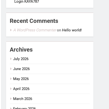
Login KAYA787
Recent Comments
A WordPress Commenter
on
Hello world!
Archives
July 2026
June 2026
May 2026
April 2026
March 2026
February 2026