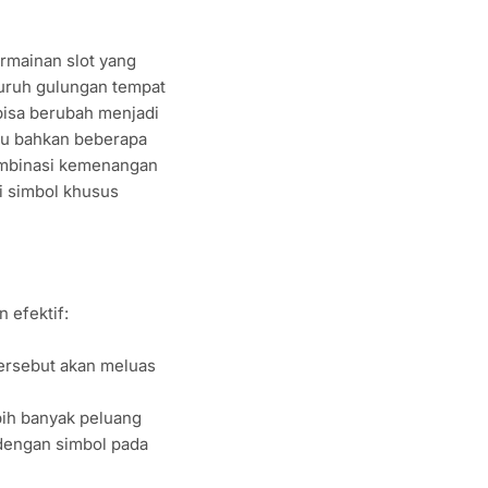
rmainan slot yang
uruh gulungan tempat
 bisa berubah menjadi
au bahkan beberapa
kombinasi kemenangan
i simbol khusus
 efektif:
tersebut akan meluas
bih banyak peluang
dengan simbol pada