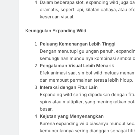
Dalam beberapa slot, expanding wild juga d
dramatis, seperti api, kilatan cahaya, atau
keseruan visual.
Keunggulan Expanding Wild
Peluang Kemenangan Lebih Tinggi
Dengan menutupi gulungan penuh, expandi
kemungkinan munculnya kombinasi simbol ber
Pengalaman Visual Lebih Menarik
Efek animasi saat simbol wild meluas menam
dan membuat permainan terasa lebih hidup.
Interaksi dengan Fitur Lain
Expanding wild sering dipadukan dengan fitu
spins atau multiplier, yang meningkatkan pot
besar.
Kejutan yang Menyenangkan
Karena expanding wild biasanya muncul se
kemunculannya sering dianggap sebagai titik