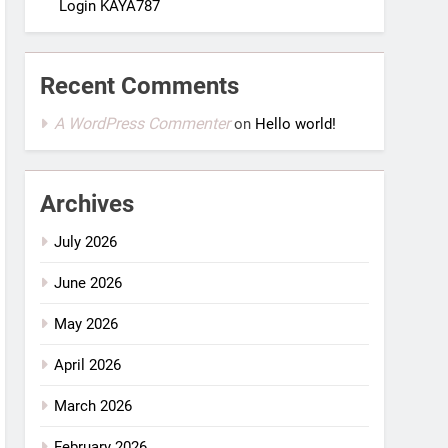
Login KAYA787
Recent Comments
A WordPress Commenter
on
Hello world!
Archives
July 2026
June 2026
May 2026
April 2026
March 2026
February 2026