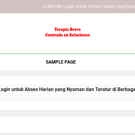
LEBAH4D Login untuk Akses Harian yang Nyam
Login KAYA787 untuk Akses Harian yang Nyam
Cara Menangani Perubahan Tampilan pada
apia Breve Centrada E
EDWINSLOT Login dengan Proses
lusi Terapi Efektif Untuk Perubahan Positif Di Terapia Breve 
LEBAH4D Login untuk Akses Harian yang Nyam
SAMPLE PAGE
Login KAYA787 untuk Akses Harian yang Nyam
Cara Menangani Perubahan Tampilan pada
kses Harian yang Nyaman dan Teratur di Berbagai Perangkat