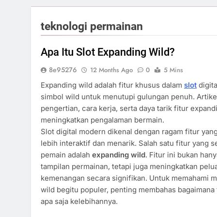
teknologi permainan
Apa Itu Slot Expanding Wild?
8e95276
12 Months Ago
0
5 Mins
Expanding wild adalah fitur khusus dalam
slot
digit
simbol wild untuk menutupi gulungan penuh. Artik
pengertian, cara kerja, serta daya tarik fitur expan
meningkatkan pengalaman bermain.
Slot digital modern dikenal dengan ragam fitur y
lebih interaktif dan menarik. Salah satu fitur yang s
pemain adalah
expanding wild
. Fitur ini bukan ha
tampilan permainan, tetapi juga meningkatkan pel
kemenangan secara signifikan. Untuk memahami 
wild begitu populer, penting membahas bagaimana fi
apa saja kelebihannya.