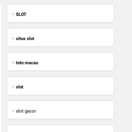
SLOT
situs slot
toto macau
slot
slot gacor