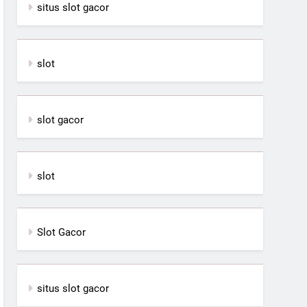
situs slot gacor
slot
slot gacor
slot
Slot Gacor
situs slot gacor