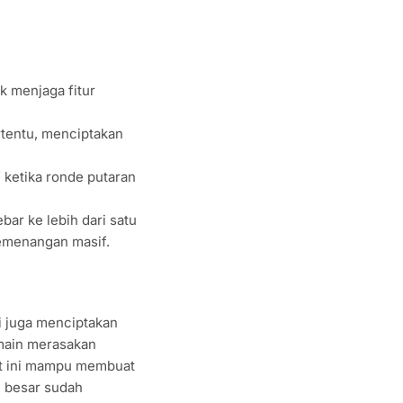
k menjaga fitur
rtentu, menciptakan
f ketika ronde putaran
bar ke lebih dari satu
emenangan masif.
i juga menciptakan
emain merasakan
t ini mampu membuat
n besar sudah