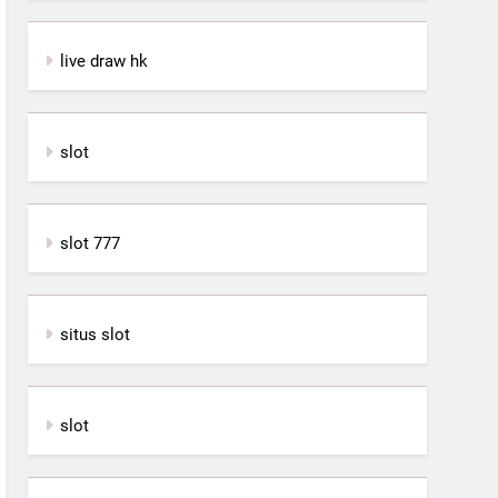
live draw hk
slot
slot 777
situs slot
slot