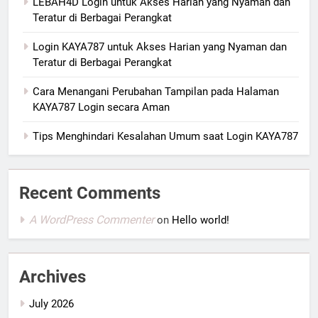
LEBAH4D Login untuk Akses Harian yang Nyaman dan
Teratur di Berbagai Perangkat
Login KAYA787 untuk Akses Harian yang Nyaman dan
Teratur di Berbagai Perangkat
Cara Menangani Perubahan Tampilan pada Halaman
KAYA787 Login secara Aman
Tips Menghindari Kesalahan Umum saat Login KAYA787
Recent Comments
A WordPress Commenter
on
Hello world!
Archives
July 2026