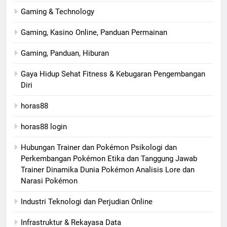
Gaming & Technology
Gaming, Kasino Online, Panduan Permainan
Gaming, Panduan, Hiburan
Gaya Hidup Sehat Fitness & Kebugaran Pengembangan
Diri
horas88
horas88 login
Hubungan Trainer dan Pokémon Psikologi dan
Perkembangan Pokémon Etika dan Tanggung Jawab
Trainer Dinamika Dunia Pokémon Analisis Lore dan
Narasi Pokémon
Industri Teknologi dan Perjudian Online
Infrastruktur & Rekayasa Data