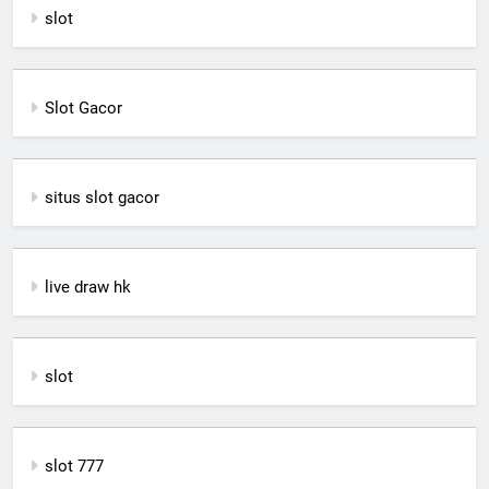
slot
Slot Gacor
situs slot gacor
live draw hk
slot
slot 777