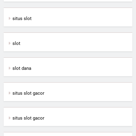
situs slot
slot
slot dana
situs slot gacor
situs slot gacor