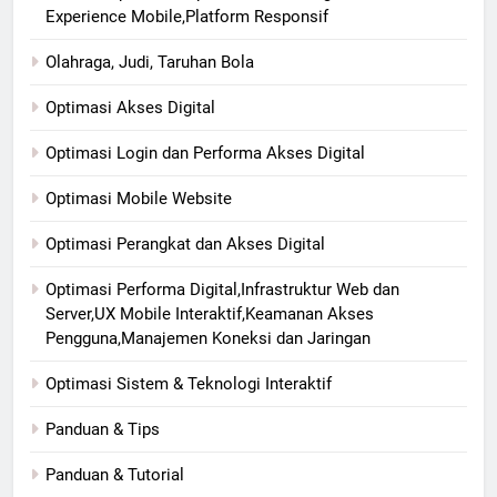
Experience Mobile,Platform Responsif
Olahraga, Judi, Taruhan Bola
Optimasi Akses Digital
Optimasi Login dan Performa Akses Digital
Optimasi Mobile Website
Optimasi Perangkat dan Akses Digital
Optimasi Performa Digital,Infrastruktur Web dan
Server,UX Mobile Interaktif,Keamanan Akses
Pengguna,Manajemen Koneksi dan Jaringan
Optimasi Sistem & Teknologi Interaktif
Panduan & Tips
Panduan & Tutorial