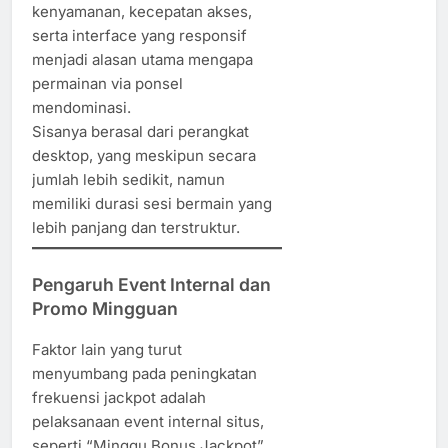
kenyamanan, kecepatan akses,
serta interface yang responsif
menjadi alasan utama mengapa
permainan via ponsel
mendominasi.
Sisanya berasal dari perangkat
desktop, yang meskipun secara
jumlah lebih sedikit, namun
memiliki durasi sesi bermain yang
lebih panjang dan terstruktur.
Pengaruh Event Internal dan
Promo Mingguan
Faktor lain yang turut
menyumbang pada peningkatan
frekuensi jackpot adalah
pelaksanaan event internal situs,
seperti “Minggu Bonus Jackpot”