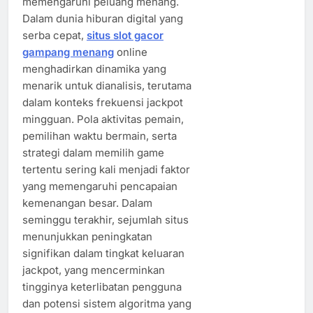
memengaruhi peluang menang.
Dalam dunia hiburan digital yang
serba cepat,
situs slot gacor
gampang menang
online
menghadirkan dinamika yang
menarik untuk dianalisis, terutama
dalam konteks frekuensi jackpot
mingguan. Pola aktivitas pemain,
pemilihan waktu bermain, serta
strategi dalam memilih game
tertentu sering kali menjadi faktor
yang memengaruhi pencapaian
kemenangan besar. Dalam
seminggu terakhir, sejumlah situs
menunjukkan peningkatan
signifikan dalam tingkat keluaran
jackpot, yang mencerminkan
tingginya keterlibatan pengguna
dan potensi sistem algoritma yang