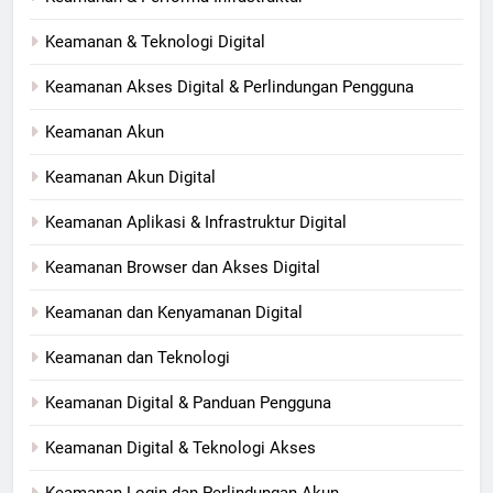
Keamanan & Teknologi Digital
Keamanan Akses Digital & Perlindungan Pengguna
Keamanan Akun
Keamanan Akun Digital
Keamanan Aplikasi & Infrastruktur Digital
Keamanan Browser dan Akses Digital
Keamanan dan Kenyamanan Digital
Keamanan dan Teknologi
Keamanan Digital & Panduan Pengguna
Keamanan Digital & Teknologi Akses
Keamanan Login dan Perlindungan Akun