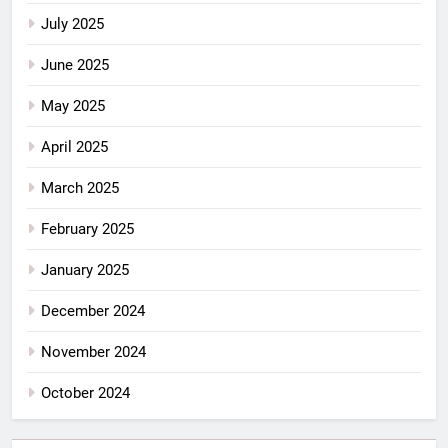
July 2025
June 2025
May 2025
April 2025
March 2025
February 2025
January 2025
December 2024
November 2024
October 2024