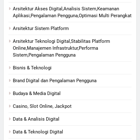
Arsitektur Akses Digital,Analisis Sistem,Keamanan
Aplikasi,Pengalaman Pengguna,Optimasi Multi Perangkat
Arsitektur Sistem Platform
Arsitektur Teknologi Digital,Stabilitas Platform
Online,Manajemen Infrastruktur,Performa
Sistem,Pengalaman Pengguna
Bisnis & Teknologi
Brand Digital dan Pengalaman Pengguna
Budaya & Media Digital
Casino, Slot Online, Jackpot
Data & Analisis Digital
Data & Teknologi Digital