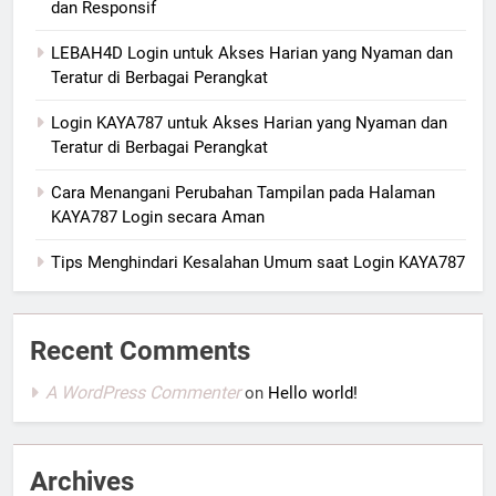
dan Responsif
LEBAH4D Login untuk Akses Harian yang Nyaman dan
Teratur di Berbagai Perangkat
Login KAYA787 untuk Akses Harian yang Nyaman dan
Teratur di Berbagai Perangkat
Cara Menangani Perubahan Tampilan pada Halaman
KAYA787 Login secara Aman
Tips Menghindari Kesalahan Umum saat Login KAYA787
Recent Comments
A WordPress Commenter
on
Hello world!
Archives