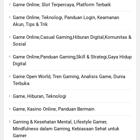
Game Online, Slot Terpercaya, Platform Terbaik
Game Online, Teknologi, Panduan Login, Keamanan
Akun, Tips & Trik
Game Online,Casual Gaming,Hiburan Digital,Komunitas &
Sosial
Game Online,Panduan Gaming,Skill & Strategi,Gaya Hidup
Digital
Game Open World, Tren Gaming, Analisis Game, Dunia
Terbuka
Game, Hiburan, Teknologi
Game, Kasino Online, Panduan Bermain
Gaming & Kesehatan Mental, Lifestyle Gamer,
Mindfulness dalam Gaming, Kebiasaan Sehat untuk
Gamer