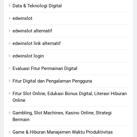
Data & Teknologi Digital
edwinslot
edwinslot alternatif
edwinslot link alternatif
edwinslot login
Evaluasi Fitur Permainan Digital
Fitur Digital dan Pengalaman Pengguna
Fitur Slot Online, Edukasi Bonus Digital, Literasi Hiburan
Online
Gambling, Slot Machines, Kasino Online, Strategi
Bermain
Game & Hiburan Manajemen Waktu Produktivitas