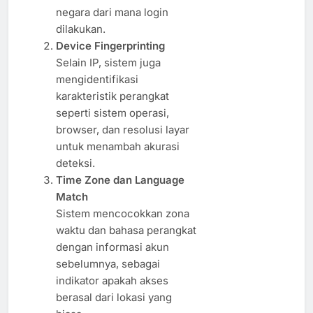
negara dari mana login
dilakukan.
Device Fingerprinting
Selain IP, sistem juga
mengidentifikasi
karakteristik perangkat
seperti sistem operasi,
browser, dan resolusi layar
untuk menambah akurasi
deteksi.
Time Zone dan Language
Match
Sistem mencocokkan zona
waktu dan bahasa perangkat
dengan informasi akun
sebelumnya, sebagai
indikator apakah akses
berasal dari lokasi yang