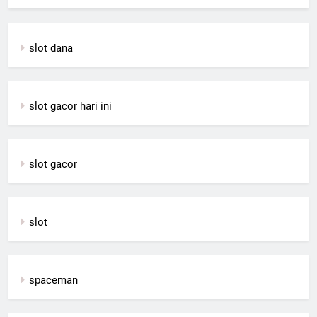
slot dana
slot gacor hari ini
slot gacor
slot
spaceman