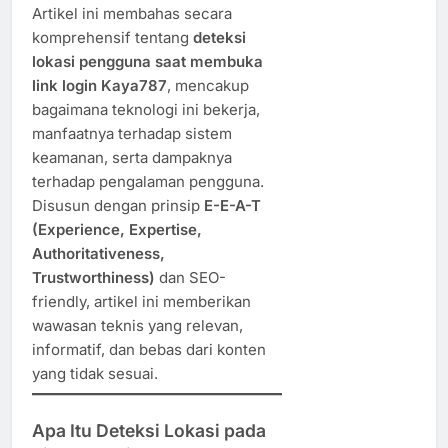
Artikel ini membahas secara
komprehensif tentang
deteksi
lokasi pengguna saat membuka
link login Kaya787
, mencakup
bagaimana teknologi ini bekerja,
manfaatnya terhadap sistem
keamanan, serta dampaknya
terhadap pengalaman pengguna.
Disusun dengan prinsip
E-E-A-T
(Experience, Expertise,
Authoritativeness,
Trustworthiness)
dan SEO-
friendly, artikel ini memberikan
wawasan teknis yang relevan,
informatif, dan bebas dari konten
yang tidak sesuai.
Apa Itu Deteksi Lokasi pada