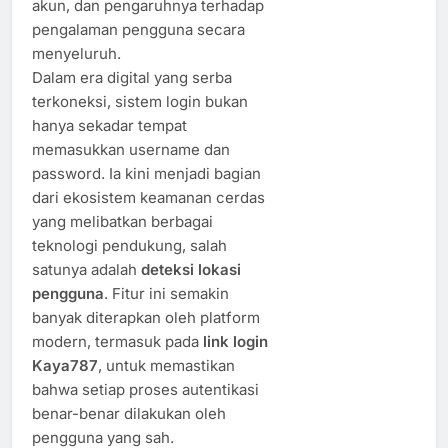
akun, dan pengaruhnya terhadap
pengalaman pengguna secara
menyeluruh.
Dalam era digital yang serba
terkoneksi, sistem login bukan
hanya sekadar tempat
memasukkan username dan
password. Ia kini menjadi bagian
dari ekosistem keamanan cerdas
yang melibatkan berbagai
teknologi pendukung, salah
satunya adalah
deteksi lokasi
pengguna
. Fitur ini semakin
banyak diterapkan oleh platform
modern, termasuk pada
link login
Kaya787
, untuk memastikan
bahwa setiap proses autentikasi
benar-benar dilakukan oleh
pengguna yang sah.