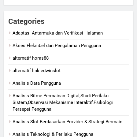
Categories
Adaptasi Antarmuka dan Verifikasi Halaman
Akses Fleksibel dan Pengalaman Pengguna
alternatif horas88
alternatif link edwinslot
Analisis Data Pengguna
Analisis Ritme Permainan Digital,Studi Perilaku
Sistem,Observasi Mekanisme Interaktif,Psikologi
Persepsi Pengguna
Analisis Slot Berdasarkan Provider & Strategi Bermain
Analisis Teknologi & Perilaku Pengguna