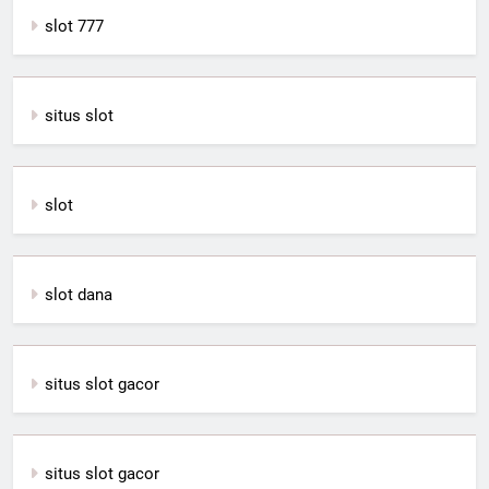
slot 777
situs slot
slot
slot dana
situs slot gacor
situs slot gacor