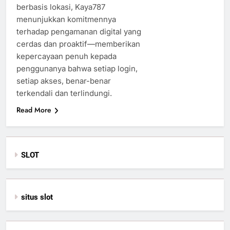
berbasis lokasi, Kaya787
menunjukkan komitmennya
terhadap pengamanan digital yang
cerdas dan proaktif—memberikan
kepercayaan penuh kepada
penggunanya bahwa setiap login,
setiap akses, benar-benar
terkendali dan terlindungi.
Read More
SLOT
situs slot