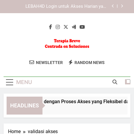
Skip
Login KAYA787 untuk Akses Harian yang Nyaman
to
dan Teratur di Berbagai Perangkat
content
Cara Menangani Perubahan Tampilan pada
Halaman KAYA787 Login secara Aman
EDWINSLOT Login dengan Proses Akses yang
Fleksibel dan Responsif
LEBAH4D Login untuk Akses Harian yang
Nyaman dan Teratur di Berbagai Perangkat
Terapia Breve
Temukan Solusi Terapi Efektif Untuk
Login KAYA787 untuk Akses Harian yang Nyaman
NEWSLETTER
RANDOM NEWS
dan Teratur di Berbagai Perangkat
Centrada En
Perubahan Positif Di Terapia Breve
Cara Menangani Perubahan Tampilan pada
Centrada En Soluciones.
Halaman KAYA787 Login secara Aman
Soluciones
MENU
WINSLOT Login dengan Proses Akses yang Fleksibel dan Res
HEADLINES
Weeks Ago
Home
validasi akses