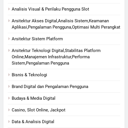
Analisis Visual & Perilaku Pengguna Slot
Arsitektur Akses Digital,Analisis Sistem,Keamanan
Aplikasi,Pengalaman Pengguna,Optimasi Multi Perangkat
Arsitektur Sistem Platform
Arsitektur Teknologi Digital,Stabilitas Platform
Online,Manajemen Infrastruktur,Performa
Sistem,Pengalaman Pengguna
Bisnis & Teknologi
Brand Digital dan Pengalaman Pengguna
Budaya & Media Digital
Casino, Slot Online, Jackpot
Data & Analisis Digital