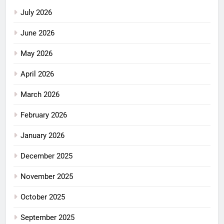
July 2026
June 2026
May 2026
April 2026
March 2026
February 2026
January 2026
December 2025
November 2025
October 2025
September 2025