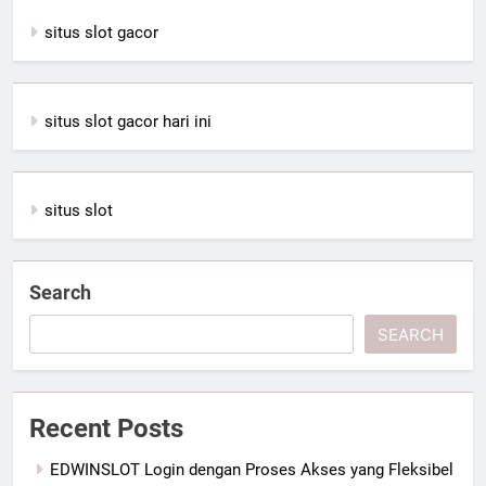
situs slot gacor
situs slot gacor hari ini
situs slot
Search
SEARCH
Recent Posts
EDWINSLOT Login dengan Proses Akses yang Fleksibel