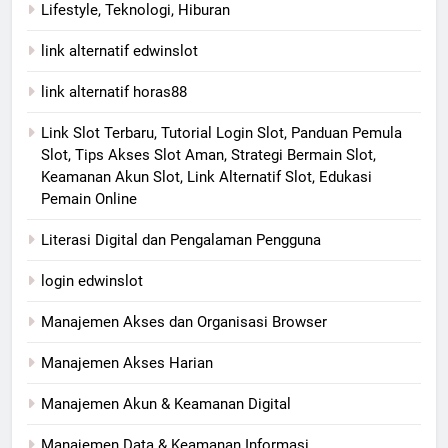
Lifestyle, Teknologi, Hiburan
link alternatif edwinslot
link alternatif horas88
Link Slot Terbaru, Tutorial Login Slot, Panduan Pemula
Slot, Tips Akses Slot Aman, Strategi Bermain Slot,
Keamanan Akun Slot, Link Alternatif Slot, Edukasi
Pemain Online
Literasi Digital dan Pengalaman Pengguna
login edwinslot
Manajemen Akses dan Organisasi Browser
Manajemen Akses Harian
Manajemen Akun & Keamanan Digital
Manajemen Data & Keamanan Informasi