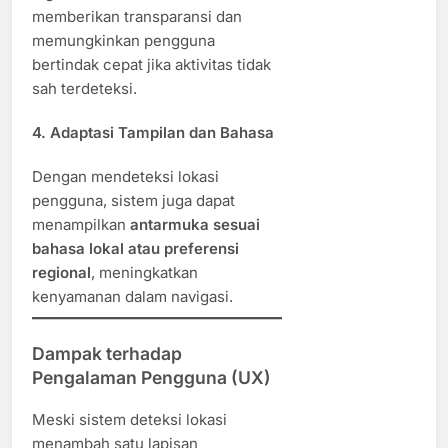
memberikan transparansi dan
memungkinkan pengguna
bertindak cepat jika aktivitas tidak
sah terdeteksi.
4.
Adaptasi Tampilan dan Bahasa
Dengan mendeteksi lokasi
pengguna, sistem juga dapat
menampilkan
antarmuka sesuai
bahasa lokal atau preferensi
regional
, meningkatkan
kenyamanan dalam navigasi.
Dampak terhadap
Pengalaman Pengguna (UX)
Meski sistem deteksi lokasi
menambah satu lapisan