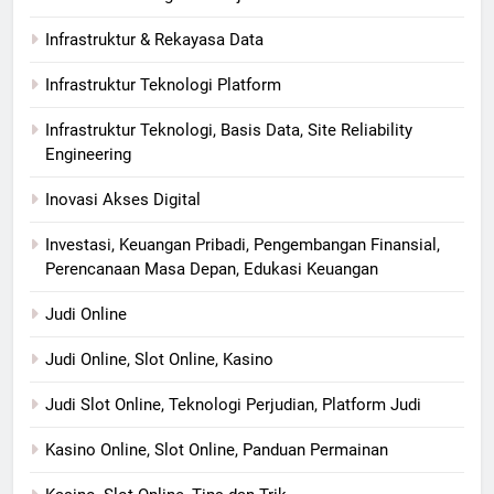
Infrastruktur & Rekayasa Data
Infrastruktur Teknologi Platform
Infrastruktur Teknologi, Basis Data, Site Reliability
Engineering
Inovasi Akses Digital
Investasi, Keuangan Pribadi, Pengembangan Finansial,
Perencanaan Masa Depan, Edukasi Keuangan
Judi Online
Judi Online, Slot Online, Kasino
Judi Slot Online, Teknologi Perjudian, Platform Judi
Kasino Online, Slot Online, Panduan Permainan