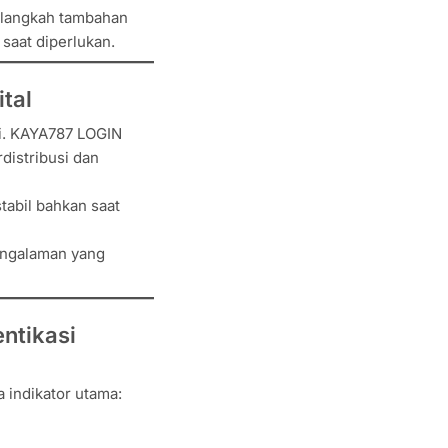
 langkah tambahan
saat diperlukan.
ital
ri. KAYA787 LOGIN
distribusi dan
tabil bahkan saat
engalaman yang
entikasi
a indikator utama: