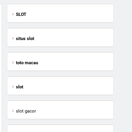
SLOT
situs slot
toto macau
slot
slot gacor