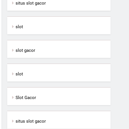
situs slot gacor
slot
slot gacor
slot
Slot Gacor
situs slot gacor