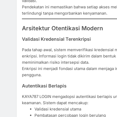
validasi.
Pendekatan ini memastikan bahwa setiap akses me
terlindungi tanpa mengorbankan kenyamanan.
Arsitektur Otentikasi Modern
Validasi Kredensial Terenkripsi
Pada tahap awal, sistem memverifikasi kredensial
enkripsi. Informasi login tidak dikirim dalam bentu
meminimalkan risiko intersepsi data.
Enkripsi ini menjadi fondasi utama dalam menjaga i
pengguna.
Autentikasi Berlapis
KAYA787 LOGIN mengadopsi autentikasi berlapis u
keamanan. Sistem dapat mencakup:
Validasi kredensial utama
Pembatasan percobaan login berulang