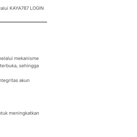
lalui KAYA787 LOGIN
 melalui mekanisme
k terbuka, sehingga
ntegritas akun
ntuk meningkatkan