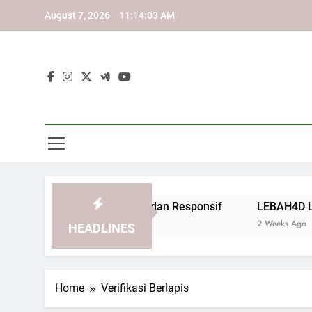
Skip
August 7, 2026
11:14:04 AM
to
content
Ter
Temukan So
s yang Fleksibel dan Responsif
LEBAH4D Login untuk A
2 Weeks Ago
HEADLINES
Home
Verifikasi Berlapis