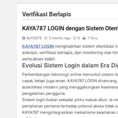
Verifikasi Berlapis
KAYA787 LOGIN dengan Sistem Otent
8e95276
5 Months Ago
0
7 Mins
KAYA787 LOGIN
menghadirkan sistem otentikasi 
enkripsi, verifikasi berlapis, dan monitoring real-
serta akses stabil.
Evolusi Sistem Login dalam Era Di
Perkembangan teknologi online menuntut sistem lo
cepat, tetapi juga aman. KAYA787 LOGIN dirancan
autentikasi modern yang menggabungkan keamanan,
pengalaman pengguna.
Sistem login bukan sekadar pintu masuk akun. Ia m
pertahanan pertama terhadap potensi akses tidak sa
KAYA787 mengintegrasikan mekanisme keamanan d