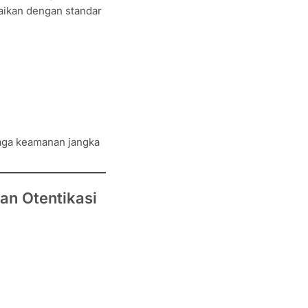
aikan dengan standar
aga keamanan jangka
n Otentikasi