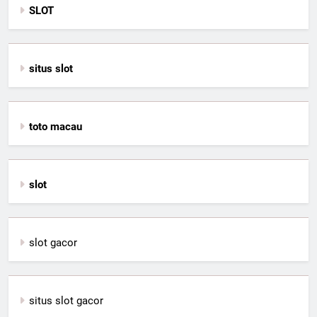
SLOT
situs slot
toto macau
slot
slot gacor
situs slot gacor