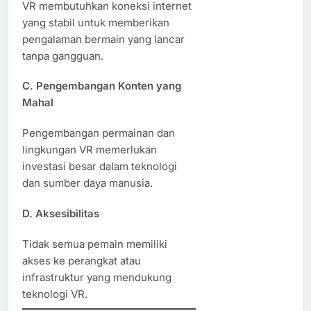
VR membutuhkan koneksi internet
yang stabil untuk memberikan
pengalaman bermain yang lancar
tanpa gangguan.
C. Pengembangan Konten yang
Mahal
Pengembangan permainan dan
lingkungan VR memerlukan
investasi besar dalam teknologi
dan sumber daya manusia.
D. Aksesibilitas
Tidak semua pemain memiliki
akses ke perangkat atau
infrastruktur yang mendukung
teknologi VR.