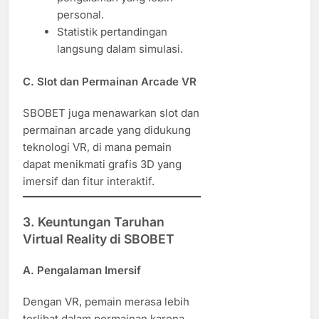
personal.
Statistik pertandingan
langsung dalam simulasi.
C. Slot dan Permainan Arcade VR
SBOBET juga menawarkan slot dan
permainan arcade yang didukung
teknologi VR, di mana pemain
dapat menikmati grafis 3D yang
imersif dan fitur interaktif.
3.
Keuntungan Taruhan
Virtual Reality di SBOBET
A. Pengalaman Imersif
Dengan VR, pemain merasa lebih
terlibat dalam permainan karena