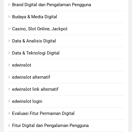
Brand Digital dan Pengalaman Pengguna
Budaya & Media Digital
Casino, Slot Online, Jackpot
Data & Analisis Digital
Data & Teknologi Digital
edwinslot
edwinslot alternatif
edwinslot link alternatif
edwinslot login
Evaluasi Fitur Permainan Digital
Fitur Digital dan Pengalaman Pengguna