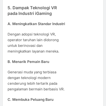
5.
Dampak Teknologi VR
pada Industri iGaming
A. Meningkatkan Standar Industri
Dengan adopsi teknologi VR,
operator taruhan lain didorong
untuk berinovasi dan
meningkatkan layanan mereka.
B. Menarik Pemain Baru
Generasi muda yang terbiasa
dengan teknologi modern
cenderung lebih tertarik pada
pengalaman bermain berbasis VR.
C. Membuka Peluang Baru