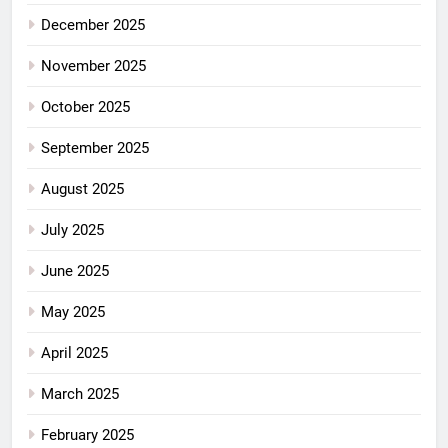
December 2025
November 2025
October 2025
September 2025
August 2025
July 2025
June 2025
May 2025
April 2025
March 2025
February 2025