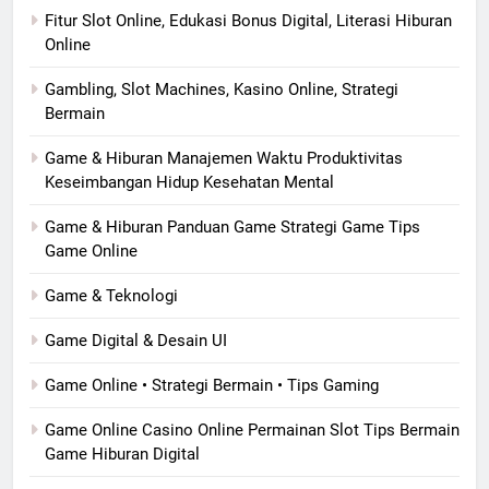
Fitur Slot Online, Edukasi Bonus Digital, Literasi Hiburan
Online
Gambling, Slot Machines, Kasino Online, Strategi
Bermain
Game & Hiburan Manajemen Waktu Produktivitas
Keseimbangan Hidup Kesehatan Mental
Game & Hiburan Panduan Game Strategi Game Tips
Game Online
Game & Teknologi
Game Digital & Desain UI
Game Online • Strategi Bermain • Tips Gaming
Game Online Casino Online Permainan Slot Tips Bermain
Game Hiburan Digital