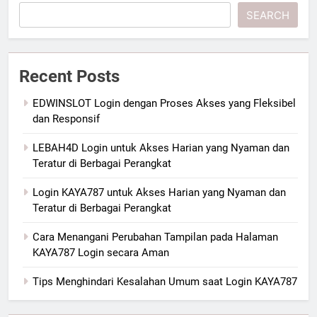
SEARCH
Recent Posts
EDWINSLOT Login dengan Proses Akses yang Fleksibel
dan Responsif
LEBAH4D Login untuk Akses Harian yang Nyaman dan
Teratur di Berbagai Perangkat
Login KAYA787 untuk Akses Harian yang Nyaman dan
Teratur di Berbagai Perangkat
Cara Menangani Perubahan Tampilan pada Halaman
KAYA787 Login secara Aman
Tips Menghindari Kesalahan Umum saat Login KAYA787