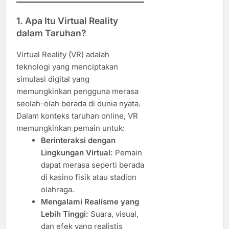
1.
Apa Itu Virtual Reality
dalam Taruhan?
Virtual Reality (VR) adalah
teknologi yang menciptakan
simulasi digital yang
memungkinkan pengguna merasa
seolah-olah berada di dunia nyata.
Dalam konteks taruhan online, VR
memungkinkan pemain untuk:
Berinteraksi dengan
Lingkungan Virtual:
Pemain
dapat merasa seperti berada
di kasino fisik atau stadion
olahraga.
Mengalami Realisme yang
Lebih Tinggi:
Suara, visual,
dan efek yang realistis