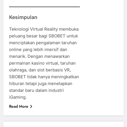
Kesimpulan
Teknologi Virtual Reality membuka
peluang besar bagi SBOBET untuk
menciptakan pengalaman taruhan
online yang lebih imersif dan
menarik. Dengan menawarkan
permainan kasino virtual, taruhan
olahraga, dan slot berbasis VR,
SBOBET tidak hanya meningkatkan
hiburan tetapi juga menetapkan
standar baru dalam industri
iGaming.
Read More