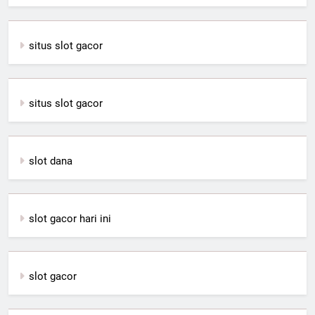
situs slot gacor
situs slot gacor
slot dana
slot gacor hari ini
slot gacor