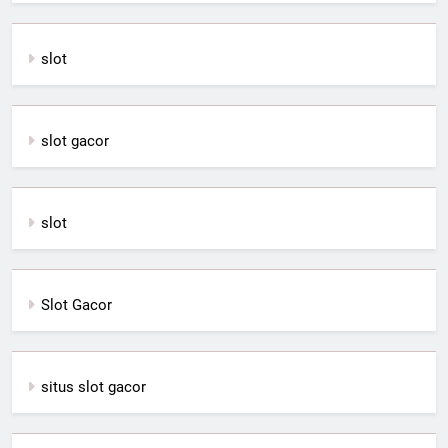
slot
slot gacor
slot
Slot Gacor
situs slot gacor