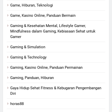
Game, Hiburan, Teknologi
Game, Kasino Online, Panduan Bermain
Gaming & Kesehatan Mental, Lifestyle Gamer,
Mindfulness dalam Gaming, Kebiasaan Sehat untuk
Gamer
Gaming & Simulation
Gaming & Technology
Gaming, Kasino Online, Panduan Permainan
Gaming, Panduan, Hiburan
Gaya Hidup Sehat Fitness & Kebugaran Pengembangan
Diri
horas88