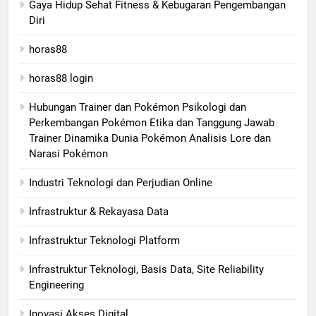
Gaya Hidup Sehat Fitness & Kebugaran Pengembangan
Diri
horas88
horas88 login
Hubungan Trainer dan Pokémon Psikologi dan
Perkembangan Pokémon Etika dan Tanggung Jawab
Trainer Dinamika Dunia Pokémon Analisis Lore dan
Narasi Pokémon
Industri Teknologi dan Perjudian Online
Infrastruktur & Rekayasa Data
Infrastruktur Teknologi Platform
Infrastruktur Teknologi, Basis Data, Site Reliability
Engineering
Inovasi Akses Digital