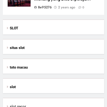
8e95276
2 years ago
0
SLOT
situs slot
toto macau
slot
slot gacor