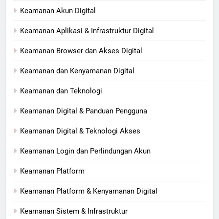
Keamanan Akun Digital
Keamanan Aplikasi & Infrastruktur Digital
Keamanan Browser dan Akses Digital
Keamanan dan Kenyamanan Digital
Keamanan dan Teknologi
Keamanan Digital & Panduan Pengguna
Keamanan Digital & Teknologi Akses
Keamanan Login dan Perlindungan Akun
Keamanan Platform
Keamanan Platform & Kenyamanan Digital
Keamanan Sistem & Infrastruktur