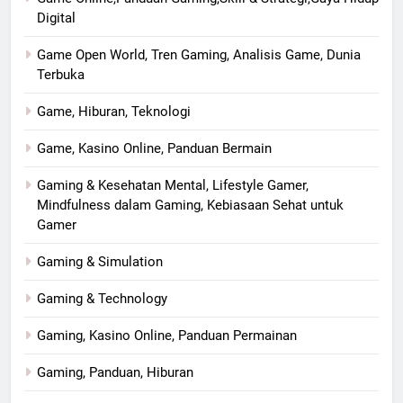
Digital
Game Open World, Tren Gaming, Analisis Game, Dunia
Terbuka
Game, Hiburan, Teknologi
Game, Kasino Online, Panduan Bermain
Gaming & Kesehatan Mental, Lifestyle Gamer,
Mindfulness dalam Gaming, Kebiasaan Sehat untuk
Gamer
Gaming & Simulation
Gaming & Technology
Gaming, Kasino Online, Panduan Permainan
Gaming, Panduan, Hiburan