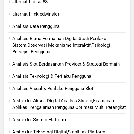
alternatif horas88
alternatif link edwinslot
Analisis Data Pengguna
Analisis Ritme Permainan Digital,Studi Perilaku
Sistem,Observasi Mekanisme Interaktif,Psikologi
Persepsi Pengguna
Analisis Slot Berdasarkan Provider & Strategi Bermain
Analisis Teknologi & Perilaku Pengguna
Analisis Visual & Perilaku Pengguna Slot
Arsitektur Akses Digital,Analisis Sistem,Keamanan
Aplikasi,Pengalaman Pengguna,Optimasi Multi Perangkat
Arsitektur Sistem Platform
Arsitektur Teknologi Digital,Stabilitas Platform