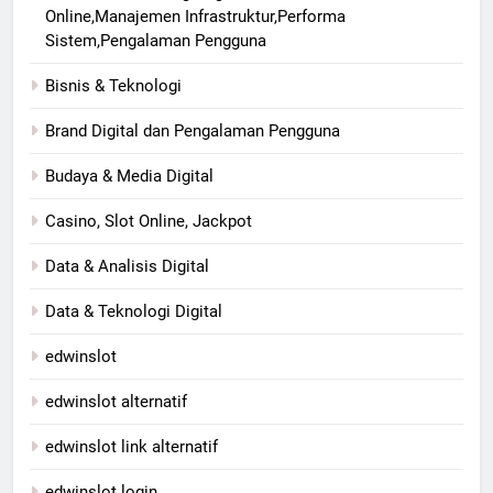
Online,Manajemen Infrastruktur,Performa
Sistem,Pengalaman Pengguna
Bisnis & Teknologi
Brand Digital dan Pengalaman Pengguna
Budaya & Media Digital
Casino, Slot Online, Jackpot
Data & Analisis Digital
Data & Teknologi Digital
edwinslot
edwinslot alternatif
edwinslot link alternatif
edwinslot login