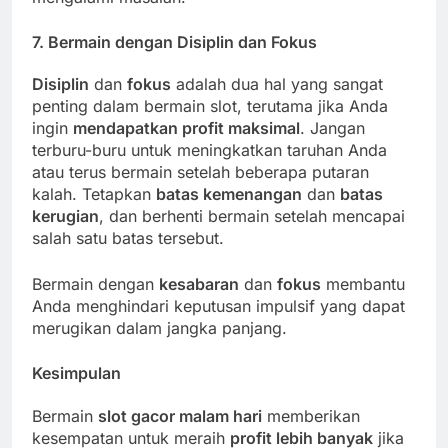
7.
Bermain dengan Disiplin dan Fokus
Disiplin
dan
fokus
adalah dua hal yang sangat
penting dalam bermain slot, terutama jika Anda
ingin
mendapatkan profit maksimal
. Jangan
terburu-buru untuk meningkatkan taruhan Anda
atau terus bermain setelah beberapa putaran
kalah. Tetapkan
batas kemenangan
dan
batas
kerugian
, dan berhenti bermain setelah mencapai
salah satu batas tersebut.
Bermain dengan
kesabaran
dan
fokus
membantu
Anda menghindari keputusan impulsif yang dapat
merugikan dalam jangka panjang.
Kesimpulan
Bermain
slot gacor malam hari
memberikan
kesempatan untuk meraih
profit lebih banyak
jika