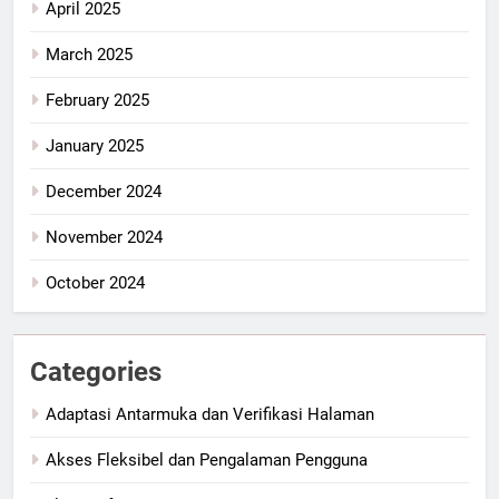
April 2025
March 2025
February 2025
January 2025
December 2024
November 2024
October 2024
Categories
Adaptasi Antarmuka dan Verifikasi Halaman
Akses Fleksibel dan Pengalaman Pengguna