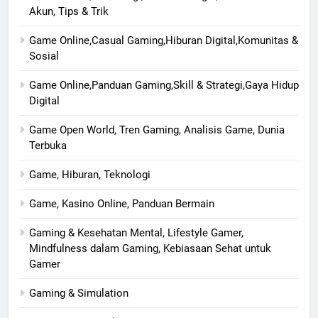
Akun, Tips & Trik
Game Online,Casual Gaming,Hiburan Digital,Komunitas &
Sosial
Game Online,Panduan Gaming,Skill & Strategi,Gaya Hidup
Digital
Game Open World, Tren Gaming, Analisis Game, Dunia
Terbuka
Game, Hiburan, Teknologi
Game, Kasino Online, Panduan Bermain
Gaming & Kesehatan Mental, Lifestyle Gamer,
Mindfulness dalam Gaming, Kebiasaan Sehat untuk
Gamer
Gaming & Simulation