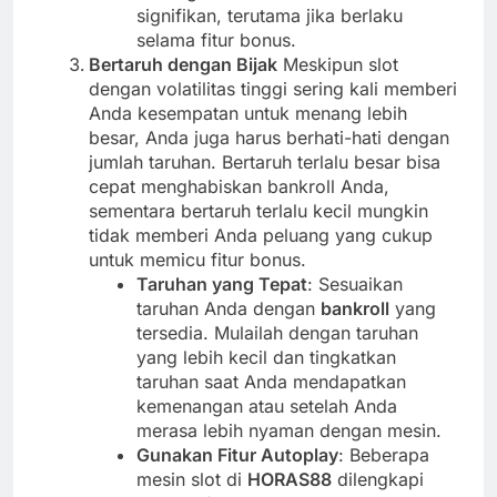
signifikan, terutama jika berlaku
selama fitur bonus.
Bertaruh dengan Bijak
Meskipun slot
dengan volatilitas tinggi sering kali memberi
Anda kesempatan untuk menang lebih
besar, Anda juga harus berhati-hati dengan
jumlah taruhan. Bertaruh terlalu besar bisa
cepat menghabiskan bankroll Anda,
sementara bertaruh terlalu kecil mungkin
tidak memberi Anda peluang yang cukup
untuk memicu fitur bonus.
Taruhan yang Tepat
: Sesuaikan
taruhan Anda dengan
bankroll
yang
tersedia. Mulailah dengan taruhan
yang lebih kecil dan tingkatkan
taruhan saat Anda mendapatkan
kemenangan atau setelah Anda
merasa lebih nyaman dengan mesin.
Gunakan Fitur Autoplay
: Beberapa
mesin slot di
HORAS88
dilengkapi