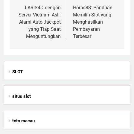
navigation
LARIS4D dengan
Horas88: Panduan
Server Vietnam Asli:
Memilih Slot yang
Alami Auto Jackpot
Menghasilkan
yang Tiap Saat
Pembayaran
Menguntungkan
Terbesar
SLOT
situs slot
toto macau