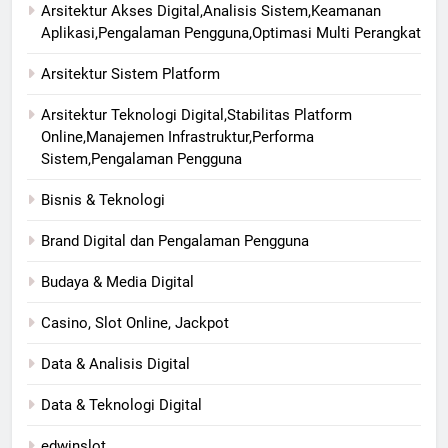
Arsitektur Akses Digital,Analisis Sistem,Keamanan
Aplikasi,Pengalaman Pengguna,Optimasi Multi Perangkat
Arsitektur Sistem Platform
Arsitektur Teknologi Digital,Stabilitas Platform
Online,Manajemen Infrastruktur,Performa
Sistem,Pengalaman Pengguna
Bisnis & Teknologi
Brand Digital dan Pengalaman Pengguna
Budaya & Media Digital
Casino, Slot Online, Jackpot
Data & Analisis Digital
Data & Teknologi Digital
edwinslot