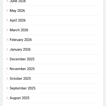
June 2026
May 2026
April 2026
March 2026
February 2026
January 2026
December 2025
November 2025
October 2025
September 2025
August 2025