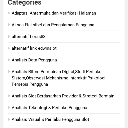
Categories
Adaptasi Antarmuka dan Verifikasi Halaman
Akses Fleksibel dan Pengalaman Pengguna
alternatif horas88
alternatif link edwinslot
Analisis Data Pengguna
Analisis Ritme Permainan Digital,Studi Perilaku
Sistem,Observasi Mekanisme Interaktif,Psikologi
Persepsi Pengguna
Analisis Slot Berdasarkan Provider & Strategi Bermain
Analisis Teknologi & Perilaku Pengguna
Analisis Visual & Perilaku Pengguna Slot