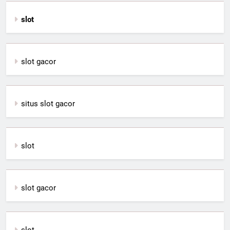
slot
slot gacor
situs slot gacor
slot
slot gacor
slot