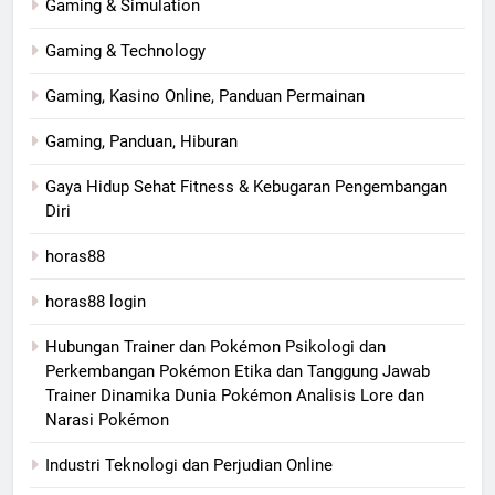
Gaming & Simulation
Gaming & Technology
Gaming, Kasino Online, Panduan Permainan
Gaming, Panduan, Hiburan
Gaya Hidup Sehat Fitness & Kebugaran Pengembangan
Diri
horas88
horas88 login
Hubungan Trainer dan Pokémon Psikologi dan
Perkembangan Pokémon Etika dan Tanggung Jawab
Trainer Dinamika Dunia Pokémon Analisis Lore dan
Narasi Pokémon
Industri Teknologi dan Perjudian Online