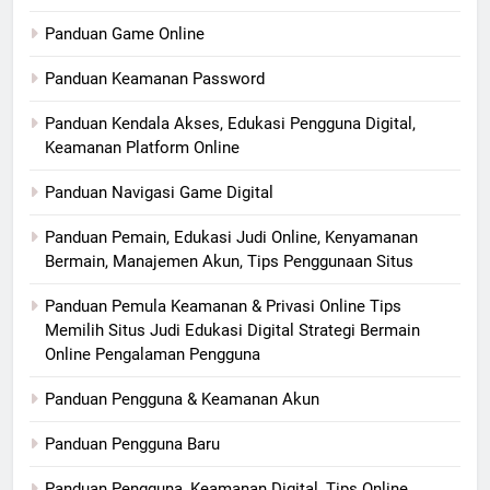
Panduan Game Online
Panduan Keamanan Password
Panduan Kendala Akses, Edukasi Pengguna Digital,
Keamanan Platform Online
Panduan Navigasi Game Digital
Panduan Pemain, Edukasi Judi Online, Kenyamanan
Bermain, Manajemen Akun, Tips Penggunaan Situs
Panduan Pemula Keamanan & Privasi Online Tips
Memilih Situs Judi Edukasi Digital Strategi Bermain
Online Pengalaman Pengguna
Panduan Pengguna & Keamanan Akun
Panduan Pengguna Baru
Panduan Pengguna, Keamanan Digital, Tips Online,