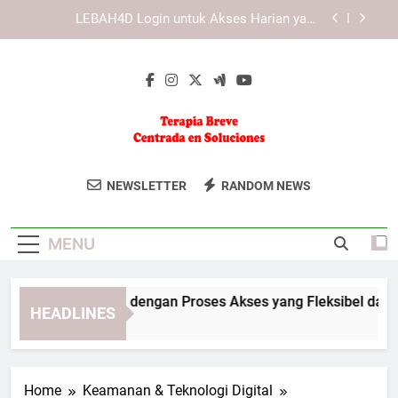
Skip
Login KAYA787 untuk Akses Harian yang Nyaman
to
dan Teratur di Berbagai Perangkat
content
Cara Menangani Perubahan Tampilan pada
Halaman KAYA787 Login secara Aman
EDWINSLOT Login dengan Proses Akses yang
Fleksibel dan Responsif
LEBAH4D Login untuk Akses Harian yang
Nyaman dan Teratur di Berbagai Perangkat
Terapia Breve
Temukan Solusi Terapi Efektif Untuk
Login KAYA787 untuk Akses Harian yang Nyaman
NEWSLETTER
RANDOM NEWS
dan Teratur di Berbagai Perangkat
Centrada En
Perubahan Positif Di Terapia Breve
Cara Menangani Perubahan Tampilan pada
Centrada En Soluciones.
Halaman KAYA787 Login secara Aman
Soluciones
MENU
WINSLOT Login dengan Proses Akses yang Fleksibel dan Resp
HEADLINES
Weeks Ago
Home
Keamanan & Teknologi Digital