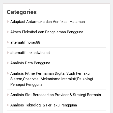
Categories
Adaptasi Antarmuka dan Verifikasi Halaman
Akses Fleksibel dan Pengalaman Pengguna
alternatif horas88
alternatif link edwinslot
Analisis Data Pengguna
Analisis Ritme Permainan Digital,Studi Perilaku
Sistem,Observasi Mekanisme Interaktif,Psikologi
Persepsi Pengguna
Analisis Slot Berdasarkan Provider & Strategi Bermain
Analisis Teknologi & Perilaku Pengguna