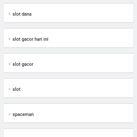
slot dana
slot gacor hari ini
slot gacor
slot
spaceman