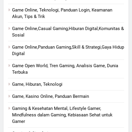
Game Online, Teknologi, Panduan Login, Keamanan
Akun, Tips & Trik
Game Online,Casual Gaming,Hiburan Digital,Komunitas &
Sosial
Game Online,Panduan Gaming,Skill & Strategi,Gaya Hidup
Digital
Game Open World, Tren Gaming, Analisis Game, Dunia
Terbuka
Game, Hiburan, Teknologi
Game, Kasino Online, Panduan Bermain
Gaming & Kesehatan Mental, Lifestyle Gamer,
Mindfulness dalam Gaming, Kebiasaan Sehat untuk
Gamer