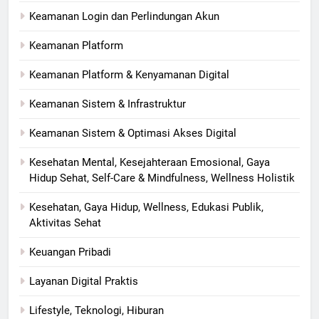
Keamanan Login dan Perlindungan Akun
Keamanan Platform
Keamanan Platform & Kenyamanan Digital
Keamanan Sistem & Infrastruktur
Keamanan Sistem & Optimasi Akses Digital
Kesehatan Mental, Kesejahteraan Emosional, Gaya
Hidup Sehat, Self-Care & Mindfulness, Wellness Holistik
Kesehatan, Gaya Hidup, Wellness, Edukasi Publik,
Aktivitas Sehat
Keuangan Pribadi
Layanan Digital Praktis
Lifestyle, Teknologi, Hiburan