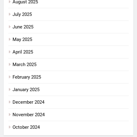
August 2025
July 2025
June 2025
May 2025
April 2025
March 2025
February 2025
January 2025
December 2024
November 2024
October 2024