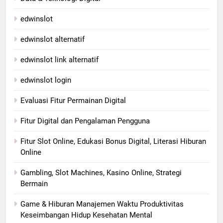
edwinslot
edwinslot alternatif
edwinslot link alternatif
edwinslot login
Evaluasi Fitur Permainan Digital
Fitur Digital dan Pengalaman Pengguna
Fitur Slot Online, Edukasi Bonus Digital, Literasi Hiburan
Online
Gambling, Slot Machines, Kasino Online, Strategi
Bermain
Game & Hiburan Manajemen Waktu Produktivitas
Keseimbangan Hidup Kesehatan Mental