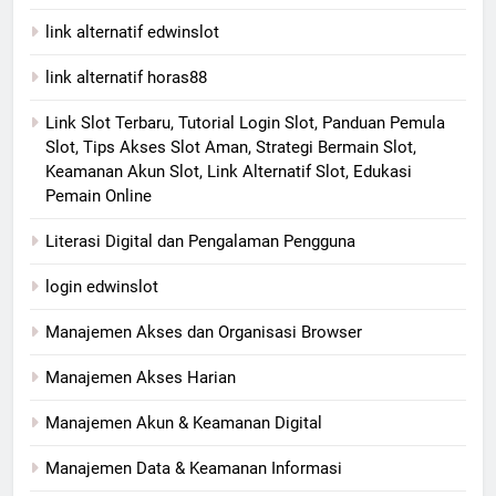
link alternatif edwinslot
link alternatif horas88
Link Slot Terbaru, Tutorial Login Slot, Panduan Pemula
Slot, Tips Akses Slot Aman, Strategi Bermain Slot,
Keamanan Akun Slot, Link Alternatif Slot, Edukasi
Pemain Online
Literasi Digital dan Pengalaman Pengguna
login edwinslot
Manajemen Akses dan Organisasi Browser
Manajemen Akses Harian
Manajemen Akun & Keamanan Digital
Manajemen Data & Keamanan Informasi