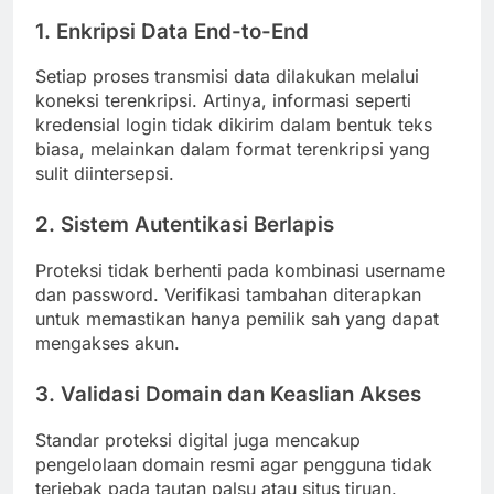
1. Enkripsi Data End-to-End
Setiap proses transmisi data dilakukan melalui
koneksi terenkripsi. Artinya, informasi seperti
kredensial login tidak dikirim dalam bentuk teks
biasa, melainkan dalam format terenkripsi yang
sulit diintersepsi.
2. Sistem Autentikasi Berlapis
Proteksi tidak berhenti pada kombinasi username
dan password. Verifikasi tambahan diterapkan
untuk memastikan hanya pemilik sah yang dapat
mengakses akun.
3. Validasi Domain dan Keaslian Akses
Standar proteksi digital juga mencakup
pengelolaan domain resmi agar pengguna tidak
terjebak pada tautan palsu atau situs tiruan.