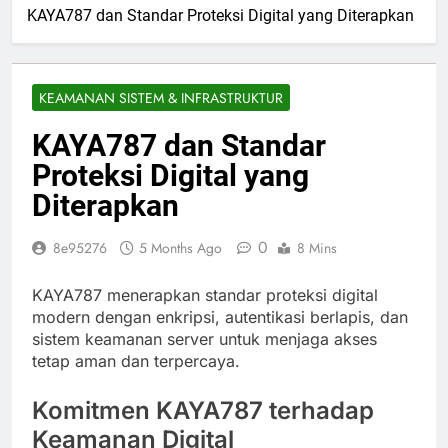
KAYA787 dan Standar Proteksi Digital yang Diterapkan
KEAMANAN SISTEM & INFRASTRUKTUR
KAYA787 dan Standar
Proteksi Digital yang
Diterapkan
0
8e95276
5 Months Ago
8 Mins
KAYA787 menerapkan standar proteksi digital
modern dengan enkripsi, autentikasi berlapis, dan
sistem keamanan server untuk menjaga akses
tetap aman dan terpercaya.
Komitmen KAYA787 terhadap
Keamanan Digital