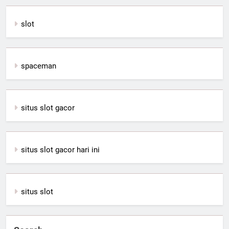
slot
spaceman
situs slot gacor
situs slot gacor hari ini
situs slot