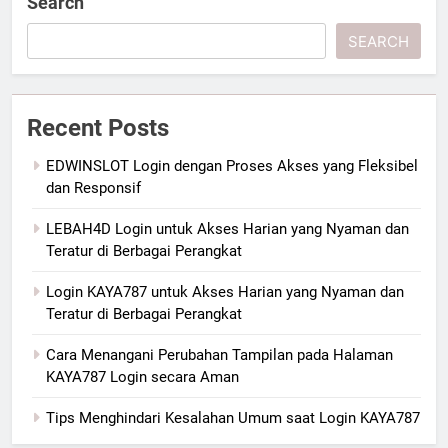
Search
SEARCH
Recent Posts
EDWINSLOT Login dengan Proses Akses yang Fleksibel
dan Responsif
LEBAH4D Login untuk Akses Harian yang Nyaman dan
Teratur di Berbagai Perangkat
Login KAYA787 untuk Akses Harian yang Nyaman dan
Teratur di Berbagai Perangkat
Cara Menangani Perubahan Tampilan pada Halaman
KAYA787 Login secara Aman
Tips Menghindari Kesalahan Umum saat Login KAYA787