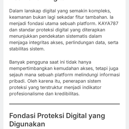
Dalam lanskap digital yang semakin kompleks,
keamanan bukan lagi sekadar fitur tambahan. Ia
menjadi fondasi utama sebuah platform. KAYA787
dan standar proteksi digital yang diterapkan
menunjukkan pendekatan sistematis dalam
menjaga integritas akses, perlindungan data, serta
stabilitas sistem.
Banyak pengguna saat ini tidak hanya
mempertimbangkan kemudahan akses, tetapi juga
sejauh mana sebuah platform melindungi informasi
pribadi. Oleh karena itu, penerapan sistem
proteksi yang terstruktur menjadi indikator
profesionalisme dan kredibilitas.
Fondasi Proteksi Digital yang
Digunakan