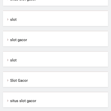
slot
slot gacor
slot
Slot Gacor
situs slot gacor