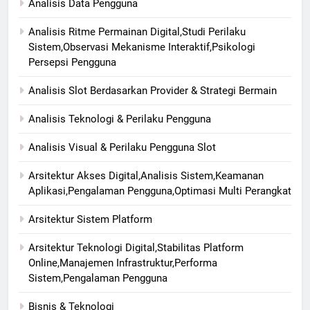
Analisis Data Pengguna
Analisis Ritme Permainan Digital,Studi Perilaku
Sistem,Observasi Mekanisme Interaktif,Psikologi
Persepsi Pengguna
Analisis Slot Berdasarkan Provider & Strategi Bermain
Analisis Teknologi & Perilaku Pengguna
Analisis Visual & Perilaku Pengguna Slot
Arsitektur Akses Digital,Analisis Sistem,Keamanan
Aplikasi,Pengalaman Pengguna,Optimasi Multi Perangkat
Arsitektur Sistem Platform
Arsitektur Teknologi Digital,Stabilitas Platform
Online,Manajemen Infrastruktur,Performa
Sistem,Pengalaman Pengguna
Bisnis & Teknologi