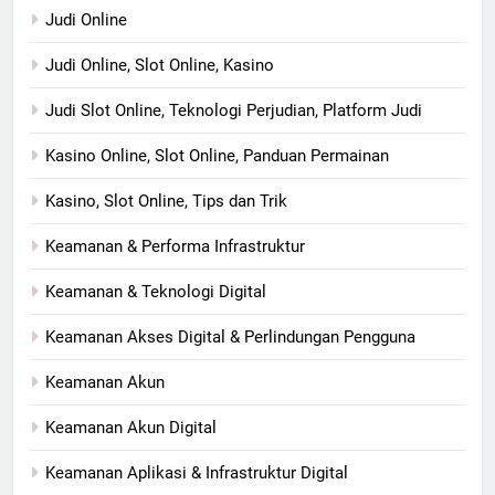
Judi Online
Judi Online, Slot Online, Kasino
Judi Slot Online, Teknologi Perjudian, Platform Judi
Kasino Online, Slot Online, Panduan Permainan
Kasino, Slot Online, Tips dan Trik
Keamanan & Performa Infrastruktur
Keamanan & Teknologi Digital
Keamanan Akses Digital & Perlindungan Pengguna
Keamanan Akun
Keamanan Akun Digital
Keamanan Aplikasi & Infrastruktur Digital