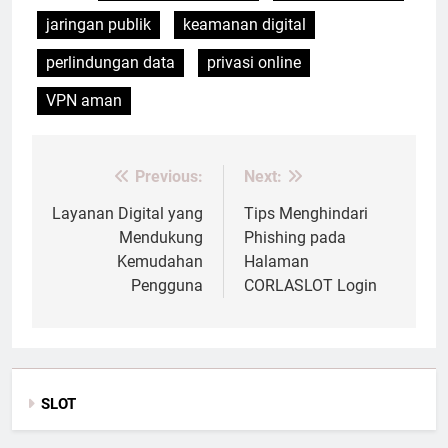
jaringan publik
keamanan digital
perlindungan data
privasi online
VPN aman
Previous:
Next:
Post
navigation
Layanan Digital yang
Tips Menghindari
Mendukung
Phishing pada
Kemudahan
Halaman
Pengguna
CORLASLOT Login
SLOT