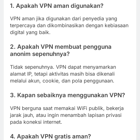
1. Apakah VPN aman digunakan?
VPN aman jika digunakan dari penyedia yang
terpercaya dan dikombinasikan dengan kebiasaan
digital yang baik.
2. Apakah VPN membuat pengguna
anonim sepenuhnya?
Tidak sepenuhnya. VPN dapat menyamarkan
alamat IP, tetapi aktivitas masih bisa dikenali
melalui akun, cookie, dan pola penggunaan.
3. Kapan sebaiknya menggunakan VPN?
VPN berguna saat memakai WiFi publik, bekerja
jarak jauh, atau ingin menambah lapisan privasi
pada koneksi internet.
4. Apakah VPN gratis aman?