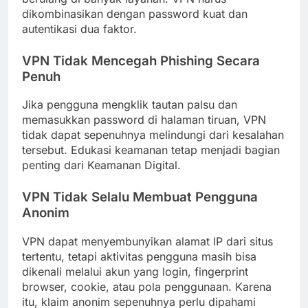
dikombinasikan dengan password kuat dan
autentikasi dua faktor.
VPN Tidak Mencegah Phishing Secara
Penuh
Jika pengguna mengklik tautan palsu dan
memasukkan password di halaman tiruan, VPN
tidak dapat sepenuhnya melindungi dari kesalahan
tersebut. Edukasi keamanan tetap menjadi bagian
penting dari Keamanan Digital.
VPN Tidak Selalu Membuat Pengguna
Anonim
VPN dapat menyembunyikan alamat IP dari situs
tertentu, tetapi aktivitas pengguna masih bisa
dikenali melalui akun yang login, fingerprint
browser, cookie, atau pola penggunaan. Karena
itu, klaim anonim sepenuhnya perlu dipahami