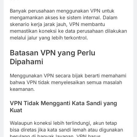
Banyak perusahaan menggunakan VPN untuk
mengamankan akses ke sistem internal. Dalam
skenario kerja jarak jauh, VPN membantu
memastikan koneksi ke data perusahaan dilakukan
melalui jalur yang lebih terkontrol.
Batasan VPN yang Perlu
Dipahami
Menggunakan VPN secara bijak berarti memahami
bahwa VPN tidak menyelesaikan semua masalah
keamanan.
VPN Tidak Mengganti Kata Sandi yang
Kuat
Walaupun koneksi lebih terlindungi, akun tetap
bisa diretas jika kata sandi lemah atau digunakan
berulang di banyak layanan. VPN harus