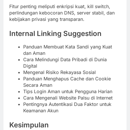
Fitur penting meliputi enkripsi kuat, kill switch,
perlindungan kebocoran DNS, server stabil, dan
kebijakan privasi yang transparan.
Internal Linking Suggestion
Panduan Membuat Kata Sandi yang Kuat
dan Aman
Cara Melindungi Data Pribadi di Dunia
Digital
Mengenal Risiko Rekayasa Sosial
Panduan Menghapus Cache dan Cookie
Secara Aman
Tips Login Aman untuk Pengguna Harian
Cara Mengenali Website Palsu di Internet
Pentingnya Autentikasi Dua Faktor untuk
Keamanan Akun
Kesimpulan