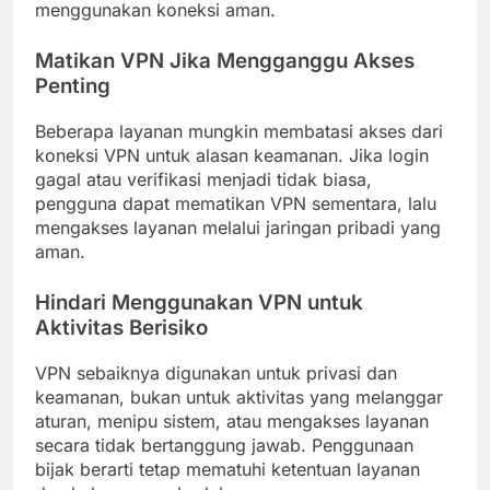
menggunakan koneksi aman.
Matikan VPN Jika Mengganggu Akses
Penting
Beberapa layanan mungkin membatasi akses dari
koneksi VPN untuk alasan keamanan. Jika login
gagal atau verifikasi menjadi tidak biasa,
pengguna dapat mematikan VPN sementara, lalu
mengakses layanan melalui jaringan pribadi yang
aman.
Hindari Menggunakan VPN untuk
Aktivitas Berisiko
VPN sebaiknya digunakan untuk privasi dan
keamanan, bukan untuk aktivitas yang melanggar
aturan, menipu sistem, atau mengakses layanan
secara tidak bertanggung jawab. Penggunaan
bijak berarti tetap mematuhi ketentuan layanan