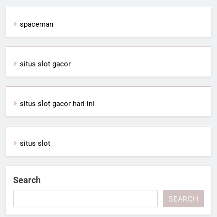
spaceman
situs slot gacor
situs slot gacor hari ini
situs slot
Search
SEARCH