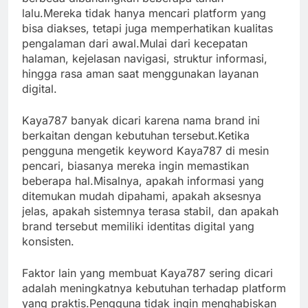
lalu.Mereka tidak hanya mencari platform yang
bisa diakses, tetapi juga memperhatikan kualitas
pengalaman dari awal.Mulai dari kecepatan
halaman, kejelasan navigasi, struktur informasi,
hingga rasa aman saat menggunakan layanan
digital.
Kaya787 banyak dicari karena nama brand ini
berkaitan dengan kebutuhan tersebut.Ketika
pengguna mengetik keyword Kaya787 di mesin
pencari, biasanya mereka ingin memastikan
beberapa hal.Misalnya, apakah informasi yang
ditemukan mudah dipahami, apakah aksesnya
jelas, apakah sistemnya terasa stabil, dan apakah
brand tersebut memiliki identitas digital yang
konsisten.
Faktor lain yang membuat Kaya787 sering dicari
adalah meningkatnya kebutuhan terhadap platform
yang praktis.Pengguna tidak ingin menghabiskan