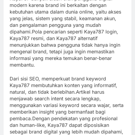
modern karena brand ini berkaitan dengan
kebutuhan utama dalam dunia online, yaitu akses
yang jelas, sistem yang stabil, keamanan akun,
dan pengalaman pengguna yang mudah
dipahami.Pola pencarian seperti Kaya787 login,
Kaya787 resmi, dan Kaya787 alternatif
menunjukkan bahwa pengguna tidak hanya ingin
mengenal brand, tetapi juga ingin memastikan
informasi yang mereka temukan benar-benar
membantu.
Dari sisi SEO, memperkuat brand keyword
Kaya787 membutuhkan konten yang informatif,
natural, dan tidak berlebihan.Artikel harus
menjawab search intent secara lengkap,
menggunakan variasi keyword secara wajar, serta
memberikan insight yang bermanfaat bagi
pembaca.Dengan pendekatan yang profesional
dan human-like, Kaya787 dapat diposisikan
sebagai brand digital yang lebih mudah dipahami,