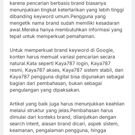
karena pencarian berbasis brand biasanya
menunjukkan tingkat ketertarikan yang lebih tinggi
dibanding keyword umum.Pengguna yang
mengetik nama brand sudah memiliki kesadaran
awal.Mereka hanya membutuhkan informasi yang
tepat untuk memperkuat pemahaman.
Untuk memperkuat brand keyword di Google,
konten harus memuat variasi pencarian secara
natural.Kata seperti Kaya787 login, Kaya787
resmi, Kaya787 akses, Kaya787 sistem stabil, dan
Kaya787 pengguna digital bisa digunakan sebagai
bagian dari pembahasan, bukan sebagai
pengulangan yang dipaksakan.
Artikel yang baik juga harus menunjukkan keahlian
melalui struktur yang jelas.Pembahasan harus
dimulai dari konteks brand, dilanjutkan dengan
search intent, alasan brand dicari, aspek sistem,
keamanan, pengalaman pengguna, hingga