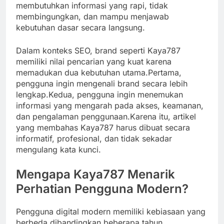
membutuhkan informasi yang rapi, tidak
membingungkan, dan mampu menjawab
kebutuhan dasar secara langsung.
Dalam konteks SEO, brand seperti Kaya787
memiliki nilai pencarian yang kuat karena
memadukan dua kebutuhan utama.Pertama,
pengguna ingin mengenali brand secara lebih
lengkap.Kedua, pengguna ingin menemukan
informasi yang mengarah pada akses, keamanan,
dan pengalaman penggunaan.Karena itu, artikel
yang membahas Kaya787 harus dibuat secara
informatif, profesional, dan tidak sekadar
mengulang kata kunci.
Mengapa Kaya787 Menarik
Perhatian Pengguna Modern?
Pengguna digital modern memiliki kebiasaan yang
berbeda dibandingkan beberapa tahun