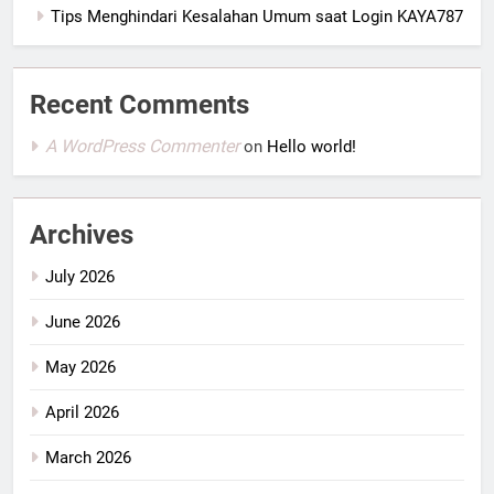
Tips Menghindari Kesalahan Umum saat Login KAYA787
Recent Comments
A WordPress Commenter
on
Hello world!
Archives
July 2026
June 2026
May 2026
April 2026
March 2026