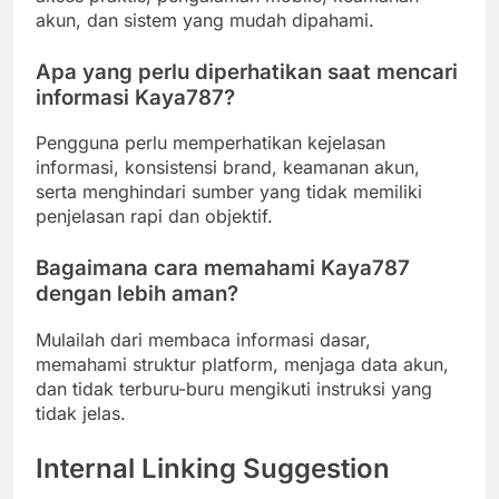
akun, dan sistem yang mudah dipahami.
Apa yang perlu diperhatikan saat mencari
informasi Kaya787?
Pengguna perlu memperhatikan kejelasan
informasi, konsistensi brand, keamanan akun,
serta menghindari sumber yang tidak memiliki
penjelasan rapi dan objektif.
Bagaimana cara memahami Kaya787
dengan lebih aman?
Mulailah dari membaca informasi dasar,
memahami struktur platform, menjaga data akun,
dan tidak terburu-buru mengikuti instruksi yang
tidak jelas.
Internal Linking Suggestion