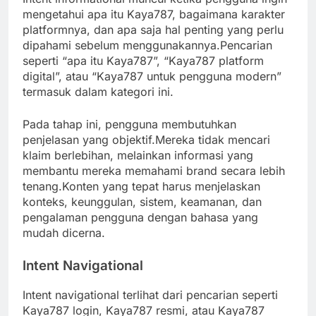
mengetahui apa itu Kaya787, bagaimana karakter
platformnya, dan apa saja hal penting yang perlu
dipahami sebelum menggunakannya.Pencarian
seperti “apa itu Kaya787”, “Kaya787 platform
digital”, atau “Kaya787 untuk pengguna modern”
termasuk dalam kategori ini.
Pada tahap ini, pengguna membutuhkan
penjelasan yang objektif.Mereka tidak mencari
klaim berlebihan, melainkan informasi yang
membantu mereka memahami brand secara lebih
tenang.Konten yang tepat harus menjelaskan
konteks, keunggulan, sistem, keamanan, dan
pengalaman pengguna dengan bahasa yang
mudah dicerna.
Intent Navigational
Intent navigational terlihat dari pencarian seperti
Kaya787 login, Kaya787 resmi, atau Kaya787