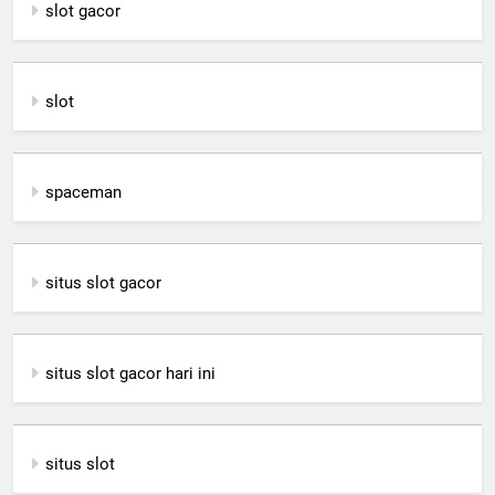
slot gacor
slot
spaceman
situs slot gacor
situs slot gacor hari ini
situs slot