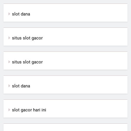
slot dana
situs slot gacor
situs slot gacor
slot dana
slot gacor hari ini