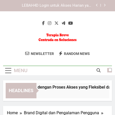
Skip
Login KAYA787 untuk Akses Harian yang Nyaman
to
dan Teratur di Berbagai Perangkat
content
Cara Menangani Perubahan Tampilan pada
Halaman KAYA787 Login secara Aman
EDWINSLOT Login dengan Proses Akses yang
Fleksibel dan Responsif
LEBAH4D Login untuk Akses Harian yang
Nyaman dan Teratur di Berbagai Perangkat
Terapia Breve
Temukan Solusi Terapi Efektif Untuk
Login KAYA787 untuk Akses Harian yang Nyaman
NEWSLETTER
RANDOM NEWS
dan Teratur di Berbagai Perangkat
Centrada En
Perubahan Positif Di Terapia Breve
Cara Menangani Perubahan Tampilan pada
Centrada En Soluciones.
Halaman KAYA787 Login secara Aman
Soluciones
MENU
WINSLOT Login dengan Proses Akses yang Fleksibel dan Resp
HEADLINES
eeks Ago
Home
Brand Digital dan Pengalaman Pengguna