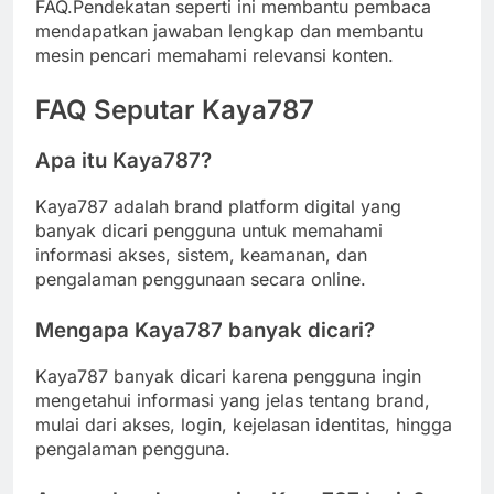
FAQ.Pendekatan seperti ini membantu pembaca
mendapatkan jawaban lengkap dan membantu
mesin pencari memahami relevansi konten.
FAQ Seputar Kaya787
Apa itu Kaya787?
Kaya787 adalah brand platform digital yang
banyak dicari pengguna untuk memahami
informasi akses, sistem, keamanan, dan
pengalaman penggunaan secara online.
Mengapa Kaya787 banyak dicari?
Kaya787 banyak dicari karena pengguna ingin
mengetahui informasi yang jelas tentang brand,
mulai dari akses, login, kejelasan identitas, hingga
pengalaman pengguna.