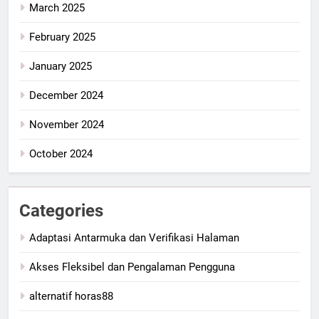
March 2025
February 2025
January 2025
December 2024
November 2024
October 2024
Categories
Adaptasi Antarmuka dan Verifikasi Halaman
Akses Fleksibel dan Pengalaman Pengguna
alternatif horas88