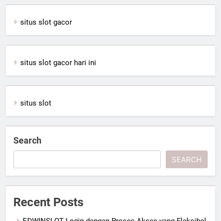
situs slot gacor
situs slot gacor hari ini
situs slot
Search
SEARCH
Recent Posts
EDWINSLOT Login dengan Proses Akses yang Fleksibel