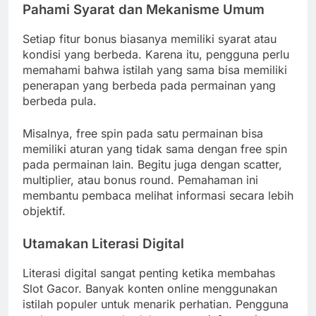
Pahami Syarat dan Mekanisme Umum
Setiap fitur bonus biasanya memiliki syarat atau
kondisi yang berbeda. Karena itu, pengguna perlu
memahami bahwa istilah yang sama bisa memiliki
penerapan yang berbeda pada permainan yang
berbeda pula.
Misalnya, free spin pada satu permainan bisa
memiliki aturan yang tidak sama dengan free spin
pada permainan lain. Begitu juga dengan scatter,
multiplier, atau bonus round. Pemahaman ini
membantu pembaca melihat informasi secara lebih
objektif.
Utamakan Literasi Digital
Literasi digital sangat penting ketika membahas
Slot Gacor. Banyak konten online menggunakan
istilah populer untuk menarik perhatian. Pengguna