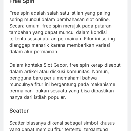
Free Spin
Free spin adalah salah satu istilah yang paling
sering muncul dalam pembahasan slot online.
Secara umum, free spin merujuk pada putaran
tambahan yang dapat muncul dalam kondisi
tertentu sesuai aturan permainan. Fitur ini sering
dianggap menarik karena memberikan variasi
dalam alur permainan.
Dalam konteks Slot Gacor, free spin kerap disebut
dalam artikel atau diskusi komunitas. Namun,
pengguna baru perlu memahami bahwa
munculnya fitur ini bergantung pada mekanisme
permainan, bukan sesuatu yang bisa dipastikan
hanya dari istilah populer.
Scatter
Scatter biasanya dikenal sebagai simbol khusus
yang dapat memicu fitur tertentu, tergantung