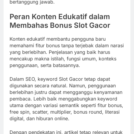
bertanggung jawab.
Peran Konten Edukatif dalam
Membahas Bonus Slot Gacor
Konten edukatif membantu pengguna baru
memahami fitur bonus tanpa terjebak dalam narasi
yang berlebihan. Penjelasan yang baik harus
mencakup makna istilah, fungsi umum, konteks
penggunaan, serta batasannya.
Dalam SEO, keyword Slot Gacor tetap dapat
digunakan secara natural. Namun, penggunaan
berlebihan justru dapat mengganggu kenyamanan
pembaca. Lebih baik menggabungkan keyword
utama dengan variasi semantik seperti fitur bonus,
free spin, scatter, multiplier, bonus round, literasi
digital, dan hiburan online.
Dengan pendekatan ini, artikel tetap relevan untuk