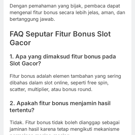
Dengan pemahaman yang bijak, pembaca dapat
mengenal fitur bonus secara lebih jelas, aman, dan
bertanggung jawab.
FAQ Seputar Fitur Bonus Slot
Gacor
1. Apa yang dimaksud fitur bonus pada
Slot Gacor?
Fitur bonus adalah elemen tambahan yang sering
dibahas dalam slot online, seperti free spin,
scatter, multiplier, atau bonus round.
2. Apakah fitur bonus menjamin hasil
tertentu?
Tidak. Fitur bonus tidak boleh dianggap sebagai
jaminan hasil karena tetap mengikuti mekanisme