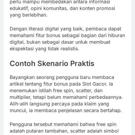
perlu mampu membedakan antara informasi
edukatif, opini komunitas, dan konten promosi
yang berlebihan.
Dengan literasi digital yang baik, pembaca dapat
memahami fitur bonus sebagai bagian dari hiburan
digital, bukan sebagai dasar untuk membuat
ekspektasi yang tidak realistis.
Contoh Skenario Praktis
Bayangkan seorang pengguna baru membaca
artikel tentang fitur bonus pada Slot Gacor. Ia
menemukan istilah free spin, scatter, dan
multiplier, tetapi belum memahami perbedaannya.
Alih-alih langsung percaya pada klaim yang
muncul, ia membaca penjelasan secara bertahap.
Pengguna tersebut memahami bahwa free spin
adalah putaran tambahan, scatter adalah simbol