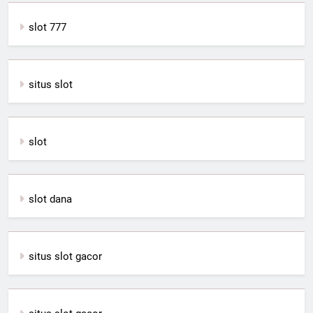
slot 777
situs slot
slot
slot dana
situs slot gacor