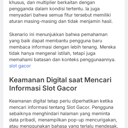
khusus, dan multiplier berkaitan dengan
pengganda dalam kondisi tertentu. Ia juga
menyadari bahwa semua fitur tersebut memiliki
aturan masing-masing dan tidak menjamin hasil.
Skenario ini menunjukkan bahwa pemahaman
yang baik dapat membantu pengguna baru
membaca informasi dengan lebih tenang. Mereka
tidak hanya mengenal istilah, tetapi juga
memahami batasan dan konteks penggunaannya.
slot gacor
Keamanan Digital saat Mencari
Informasi Slot Gacor
Keamanan digital tetap perlu diperhatikan ketika
mencari informasi tentang Slot Gacor. Pengguna
sebaiknya menghindari halaman yang meminta
data pribadi, menampilkan pop-up mencurigakan,
atau menggunakan bahasa yang terlalu mendesak.