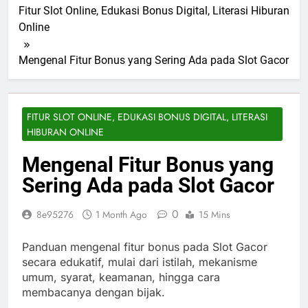
Fitur Slot Online, Edukasi Bonus Digital, Literasi Hiburan
Online
Mengenal Fitur Bonus yang Sering Ada pada Slot Gacor
FITUR SLOT ONLINE, EDUKASI BONUS DIGITAL, LITERASI
HIBURAN ONLINE
Mengenal Fitur Bonus yang
Sering Ada pada Slot Gacor
0
8e95276
1 Month Ago
15 Mins
Panduan mengenal fitur bonus pada Slot Gacor
secara edukatif, mulai dari istilah, mekanisme
umum, syarat, keamanan, hingga cara
membacanya dengan bijak.