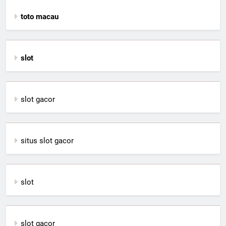
toto macau
slot
slot gacor
situs slot gacor
slot
slot gacor