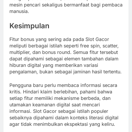
mesin pencari sekaligus bermanfaat bagi pembaca
manusia.
Kesimpulan
Fitur bonus yang sering ada pada Slot Gacor
meliputi berbagai istilah seperti free spin, scatter,
multiplier, dan bonus round. Semua fitur tersebut
dapat dipahami sebagai elemen tambahan dalam
hiburan digital yang memberikan variasi
pengalaman, bukan sebagai jaminan hasil tertentu.
Pengguna baru perlu membaca informasi secara
kritis. Hindari klaim berlebihan, pahami bahwa
setiap fitur memiliki mekanisme berbeda, dan
utamakan keamanan digital saat mencari
informasi. Slot Gacor sebagai istilah populer
sebaiknya dipahami dalam konteks literasi digital
agar tidak menimbulkan ekspektasi yang keliru.