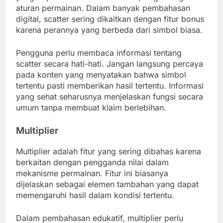
aturan permainan. Dalam banyak pembahasan
digital, scatter sering dikaitkan dengan fitur bonus
karena perannya yang berbeda dari simbol biasa.
Pengguna perlu membaca informasi tentang
scatter secara hati-hati. Jangan langsung percaya
pada konten yang menyatakan bahwa simbol
tertentu pasti memberikan hasil tertentu. Informasi
yang sehat seharusnya menjelaskan fungsi secara
umum tanpa membuat klaim berlebihan.
Multiplier
Multiplier adalah fitur yang sering dibahas karena
berkaitan dengan pengganda nilai dalam
mekanisme permainan. Fitur ini biasanya
dijelaskan sebagai elemen tambahan yang dapat
memengaruhi hasil dalam kondisi tertentu.
Dalam pembahasan edukatif, multiplier perlu