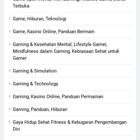
Terbuka
Game, Hiburan, Teknologi
Game, Kasino Online, Panduan Bermain
Gaming & Kesehatan Mental, Lifestyle Gamer,
Mindfulness dalam Gaming, Kebiasaan Sehat untuk
Gamer
Gaming & Simulation
Gaming & Technology
Gaming, Kasino Online, Panduan Permainan
Gaming, Panduan, Hiburan
Gaya Hidup Sehat Fitness & Kebugaran Pengembangan
Diri