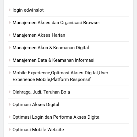
login edwinslot
Manajemen Akses dan Organisasi Browser
Manajemen Akses Harian
Manajemen Akun & Keamanan Digital
Manajemen Data & Keamanan Informasi
Mobile Experience,Optimasi Akses Digital,User
Experience Mobile,Platform Responsif
Olahraga, Judi, Taruhan Bola
Optimasi Akses Digital
Optimasi Login dan Performa Akses Digital
Optimasi Mobile Website