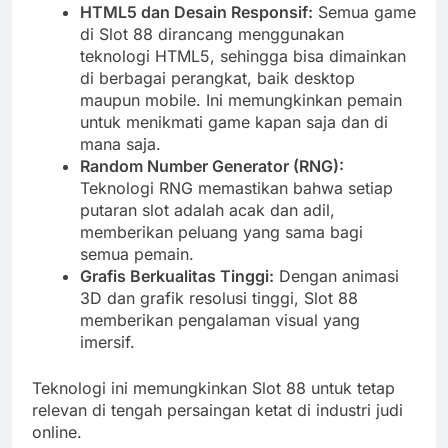
HTML5 dan Desain Responsif:
Semua game
di Slot 88 dirancang menggunakan
teknologi HTML5, sehingga bisa dimainkan
di berbagai perangkat, baik desktop
maupun mobile. Ini memungkinkan pemain
untuk menikmati game kapan saja dan di
mana saja.
Random Number Generator (RNG):
Teknologi RNG memastikan bahwa setiap
putaran slot adalah acak dan adil,
memberikan peluang yang sama bagi
semua pemain.
Grafis Berkualitas Tinggi:
Dengan animasi
3D dan grafik resolusi tinggi, Slot 88
memberikan pengalaman visual yang
imersif.
Teknologi ini memungkinkan Slot 88 untuk tetap
relevan di tengah persaingan ketat di industri judi
online.