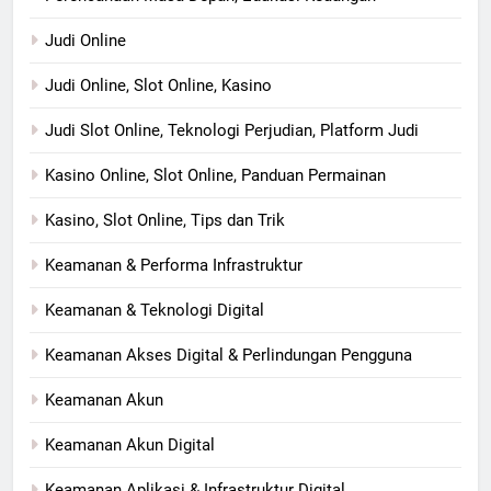
Judi Online
Judi Online, Slot Online, Kasino
Judi Slot Online, Teknologi Perjudian, Platform Judi
Kasino Online, Slot Online, Panduan Permainan
Kasino, Slot Online, Tips dan Trik
Keamanan & Performa Infrastruktur
Keamanan & Teknologi Digital
Keamanan Akses Digital & Perlindungan Pengguna
Keamanan Akun
Keamanan Akun Digital
Keamanan Aplikasi & Infrastruktur Digital