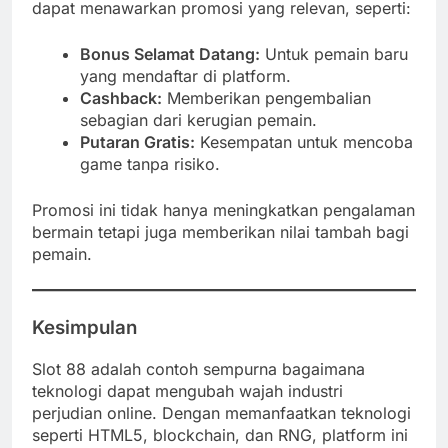
dapat menawarkan promosi yang relevan, seperti:
Bonus Selamat Datang:
Untuk pemain baru
yang mendaftar di platform.
Cashback:
Memberikan pengembalian
sebagian dari kerugian pemain.
Putaran Gratis:
Kesempatan untuk mencoba
game tanpa risiko.
Promosi ini tidak hanya meningkatkan pengalaman
bermain tetapi juga memberikan nilai tambah bagi
pemain.
Kesimpulan
Slot 88 adalah contoh sempurna bagaimana
teknologi dapat mengubah wajah industri
perjudian online. Dengan memanfaatkan teknologi
seperti HTML5, blockchain, dan RNG, platform ini