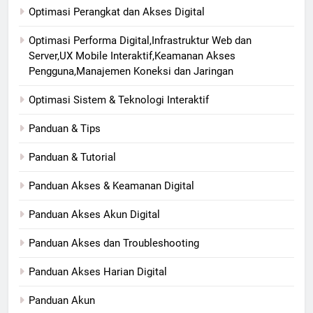
Optimasi Perangkat dan Akses Digital
Optimasi Performa Digital,Infrastruktur Web dan
Server,UX Mobile Interaktif,Keamanan Akses
Pengguna,Manajemen Koneksi dan Jaringan
Optimasi Sistem & Teknologi Interaktif
Panduan & Tips
Panduan & Tutorial
Panduan Akses & Keamanan Digital
Panduan Akses Akun Digital
Panduan Akses dan Troubleshooting
Panduan Akses Harian Digital
Panduan Akun