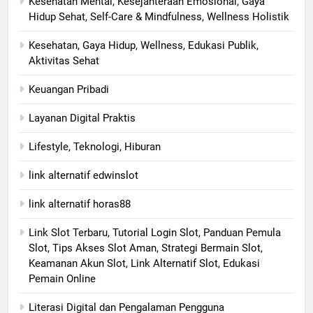
Kesehatan Mental, Kesejahteraan Emosional, Gaya
Hidup Sehat, Self-Care & Mindfulness, Wellness Holistik
Kesehatan, Gaya Hidup, Wellness, Edukasi Publik,
Aktivitas Sehat
Keuangan Pribadi
Layanan Digital Praktis
Lifestyle, Teknologi, Hiburan
link alternatif edwinslot
link alternatif horas88
Link Slot Terbaru, Tutorial Login Slot, Panduan Pemula
Slot, Tips Akses Slot Aman, Strategi Bermain Slot,
Keamanan Akun Slot, Link Alternatif Slot, Edukasi
Pemain Online
Literasi Digital dan Pengalaman Pengguna