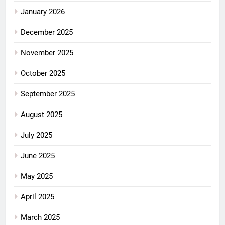
January 2026
December 2025
November 2025
October 2025
September 2025
August 2025
July 2025
June 2025
May 2025
April 2025
March 2025