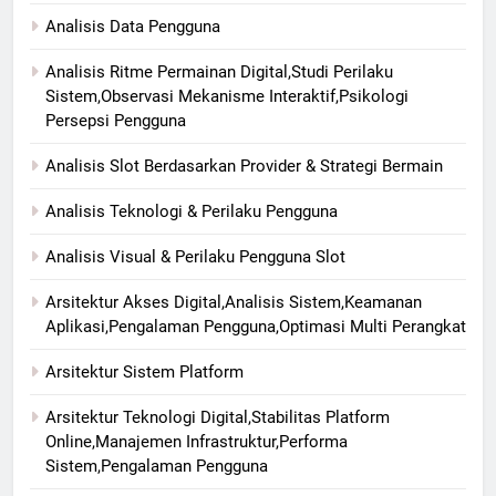
Analisis Data Pengguna
Analisis Ritme Permainan Digital,Studi Perilaku
Sistem,Observasi Mekanisme Interaktif,Psikologi
Persepsi Pengguna
Analisis Slot Berdasarkan Provider & Strategi Bermain
Analisis Teknologi & Perilaku Pengguna
Analisis Visual & Perilaku Pengguna Slot
Arsitektur Akses Digital,Analisis Sistem,Keamanan
Aplikasi,Pengalaman Pengguna,Optimasi Multi Perangkat
Arsitektur Sistem Platform
Arsitektur Teknologi Digital,Stabilitas Platform
Online,Manajemen Infrastruktur,Performa
Sistem,Pengalaman Pengguna