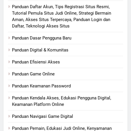
Panduan Daftar Akun, Tips Registrasi Situs Resmi,
Tutorial Pemula Situs Judi Online, Strategi Bermain
Aman, Akses Situs Terpercaya, Panduan Login dan
Daftar, Teknologi Akses Situs
Panduan Dasar Pengguna Baru
Panduan Digital & Komunitas
Panduan Efisiensi Akses
Panduan Game Online
Panduan Keamanan Password
Panduan Kendala Akses, Edukasi Pengguna Digital,
Keamanan Platform Online
Panduan Navigasi Game Digital
Panduan Pemain, Edukasi Judi Online, Kenyamanan