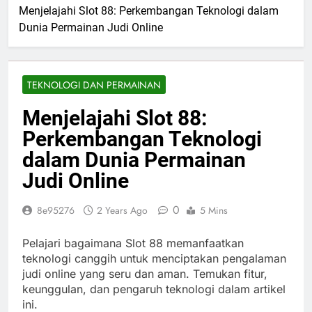
Menjelajahi Slot 88: Perkembangan Teknologi dalam
Dunia Permainan Judi Online
TEKNOLOGI DAN PERMAINAN
Menjelajahi Slot 88:
Perkembangan Teknologi
dalam Dunia Permainan
Judi Online
0
8e95276
2 Years Ago
5 Mins
Pelajari bagaimana Slot 88 memanfaatkan
teknologi canggih untuk menciptakan pengalaman
judi online yang seru dan aman. Temukan fitur,
keunggulan, dan pengaruh teknologi dalam artikel
ini.