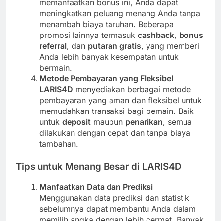
memanfaatkan bonus ini, Anda dapat
meningkatkan peluang menang Anda tanpa
menambah biaya taruhan. Beberapa
promosi lainnya termasuk
cashback
,
bonus
referral
, dan
putaran gratis
, yang memberi
Anda lebih banyak kesempatan untuk
bermain.
Metode Pembayaran yang Fleksibel
LARIS4D
menyediakan berbagai metode
pembayaran yang aman dan fleksibel untuk
memudahkan transaksi bagi pemain. Baik
untuk
deposit
maupun
penarikan
, semua
dilakukan dengan cepat dan tanpa biaya
tambahan.
Tips untuk Menang Besar di LARIS4D
Manfaatkan Data dan Prediksi
Menggunakan data prediksi dan statistik
sebelumnya dapat membantu Anda dalam
memilih angka dengan lebih cermat. Banyak