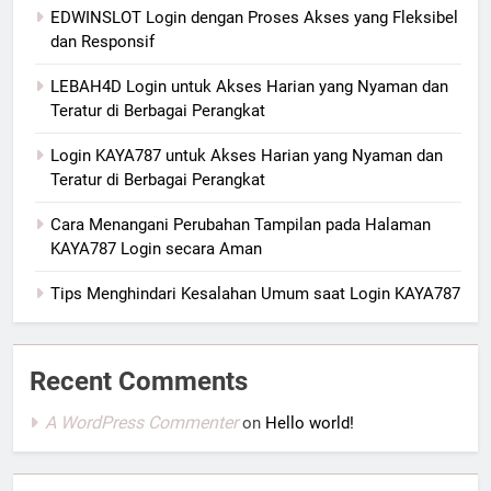
EDWINSLOT Login dengan Proses Akses yang Fleksibel
dan Responsif
LEBAH4D Login untuk Akses Harian yang Nyaman dan
Teratur di Berbagai Perangkat
Login KAYA787 untuk Akses Harian yang Nyaman dan
Teratur di Berbagai Perangkat
Cara Menangani Perubahan Tampilan pada Halaman
KAYA787 Login secara Aman
Tips Menghindari Kesalahan Umum saat Login KAYA787
Recent Comments
A WordPress Commenter
on
Hello world!