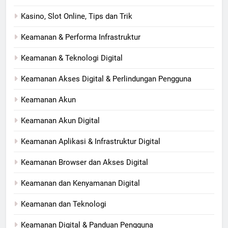
Kasino, Slot Online, Tips dan Trik
Keamanan & Performa Infrastruktur
Keamanan & Teknologi Digital
Keamanan Akses Digital & Perlindungan Pengguna
Keamanan Akun
Keamanan Akun Digital
Keamanan Aplikasi & Infrastruktur Digital
Keamanan Browser dan Akses Digital
Keamanan dan Kenyamanan Digital
Keamanan dan Teknologi
Keamanan Digital & Panduan Pengguna