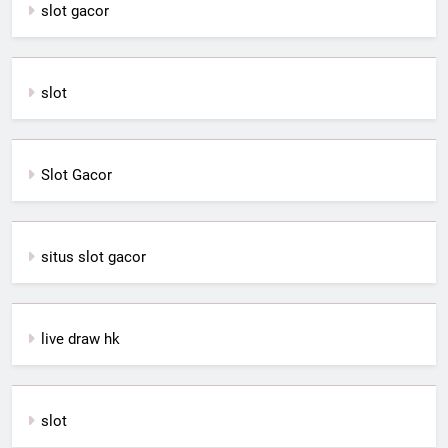
slot gacor
slot
Slot Gacor
situs slot gacor
live draw hk
slot