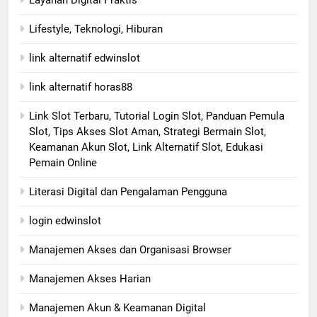
Lifestyle, Teknologi, Hiburan
link alternatif edwinslot
link alternatif horas88
Link Slot Terbaru, Tutorial Login Slot, Panduan Pemula
Slot, Tips Akses Slot Aman, Strategi Bermain Slot,
Keamanan Akun Slot, Link Alternatif Slot, Edukasi
Pemain Online
Literasi Digital dan Pengalaman Pengguna
login edwinslot
Manajemen Akses dan Organisasi Browser
Manajemen Akses Harian
Manajemen Akun & Keamanan Digital