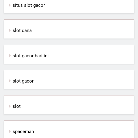
situs slot gacor
slot dana
slot gacor hari ini
slot gacor
slot
spaceman