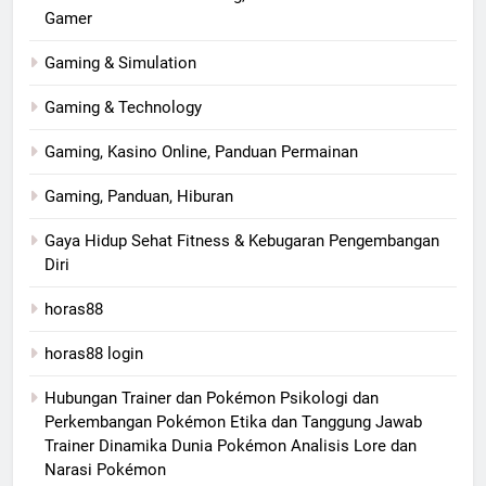
Gamer
Gaming & Simulation
Gaming & Technology
Gaming, Kasino Online, Panduan Permainan
Gaming, Panduan, Hiburan
Gaya Hidup Sehat Fitness & Kebugaran Pengembangan
Diri
horas88
horas88 login
Hubungan Trainer dan Pokémon Psikologi dan
Perkembangan Pokémon Etika dan Tanggung Jawab
Trainer Dinamika Dunia Pokémon Analisis Lore dan
Narasi Pokémon