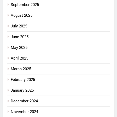
September 2025
August 2025
July 2025
June 2025
May 2025
April 2025
March 2025
February 2025
January 2025
December 2024
November 2024