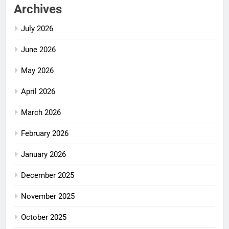
Archives
July 2026
June 2026
May 2026
April 2026
March 2026
February 2026
January 2026
December 2025
November 2025
October 2025