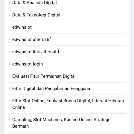
Data & Analisis Digital
Data & Teknologi Digital
edwinslot
edwinslot alternatif
edwinslot link alternatif
edwinslot login
Evaluasi Fitur Permainan Digital
Fitur Digital dan Pengalaman Pengguna
Fitur Slot Online, Edukasi Bonus Digital, Literasi Hiburan
Online
Gambling, Slot Machines, Kasino Online, Strategi
Bermain