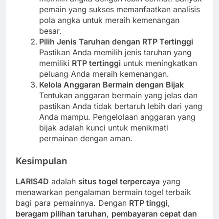
pemain yang sukses memanfaatkan analisis
pola angka untuk meraih kemenangan
besar.
Pilih Jenis Taruhan dengan RTP Tertinggi
Pastikan Anda memilih jenis taruhan yang
memiliki
RTP tertinggi
untuk meningkatkan
peluang Anda meraih kemenangan.
Kelola Anggaran Bermain dengan Bijak
Tentukan anggaran bermain yang jelas dan
pastikan Anda tidak bertaruh lebih dari yang
Anda mampu. Pengelolaan anggaran yang
bijak adalah kunci untuk menikmati
permainan dengan aman.
Kesimpulan
LARIS4D
adalah
situs togel terpercaya
yang
menawarkan pengalaman bermain togel terbaik
bagi para pemainnya. Dengan
RTP tinggi
,
beragam pilihan taruhan
,
pembayaran cepat dan