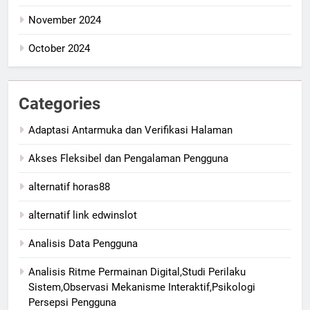
November 2024
October 2024
Categories
Adaptasi Antarmuka dan Verifikasi Halaman
Akses Fleksibel dan Pengalaman Pengguna
alternatif horas88
alternatif link edwinslot
Analisis Data Pengguna
Analisis Ritme Permainan Digital,Studi Perilaku
Sistem,Observasi Mekanisme Interaktif,Psikologi
Persepsi Pengguna