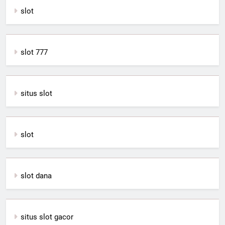
slot
slot 777
situs slot
slot
slot dana
situs slot gacor