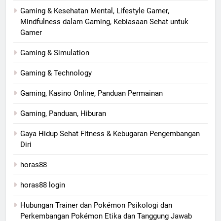
Gaming & Kesehatan Mental, Lifestyle Gamer,
Mindfulness dalam Gaming, Kebiasaan Sehat untuk
Gamer
Gaming & Simulation
Gaming & Technology
Gaming, Kasino Online, Panduan Permainan
Gaming, Panduan, Hiburan
Gaya Hidup Sehat Fitness & Kebugaran Pengembangan
Diri
horas88
horas88 login
Hubungan Trainer dan Pokémon Psikologi dan
Perkembangan Pokémon Etika dan Tanggung Jawab