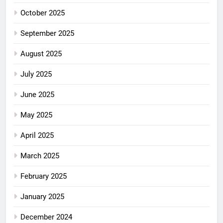
October 2025
September 2025
August 2025
July 2025
June 2025
May 2025
April 2025
March 2025
February 2025
January 2025
December 2024