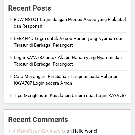
Recent Posts
EDWINSLOT Login dengan Proses Akses yang Fleksibel
dan Responsif
LEBAH4D Login untuk Akses Harian yang Nyaman dan
Teratur di Berbagai Perangkat
Login KAYA787 untuk Akses Harian yang Nyaman dan
Teratur di Berbagai Perangkat
Cara Menangani Perubahan Tampilan pada Halaman
KAYA787 Login secara Aman
Tips Menghindari Kesalahan Umum saat Login KAYA787
Recent Comments
A WordPress Commenter
on
Hello world!