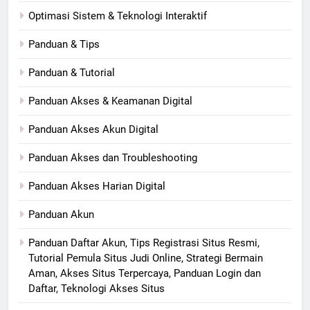
Optimasi Sistem & Teknologi Interaktif
Panduan & Tips
Panduan & Tutorial
Panduan Akses & Keamanan Digital
Panduan Akses Akun Digital
Panduan Akses dan Troubleshooting
Panduan Akses Harian Digital
Panduan Akun
Panduan Daftar Akun, Tips Registrasi Situs Resmi,
Tutorial Pemula Situs Judi Online, Strategi Bermain
Aman, Akses Situs Terpercaya, Panduan Login dan
Daftar, Teknologi Akses Situs