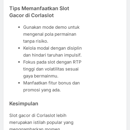
Tips Memanfaatkan Slot
Gacor di Corlaslot
Gunakan mode demo untuk
mengenal pola permainan
tanpa risiko.
Kelola modal dengan disiplin
dan hindari taruhan impulsif.
Fokus pada slot dengan RTP
tinggi dan volatilitas sesuai
gaya bermainmu.
Manfaatkan fitur bonus dan
promosi yang ada.
Kesimpulan
Slot gacor di Corlaslot lebih
merupakan istilah popular yang
menggambarkan momen