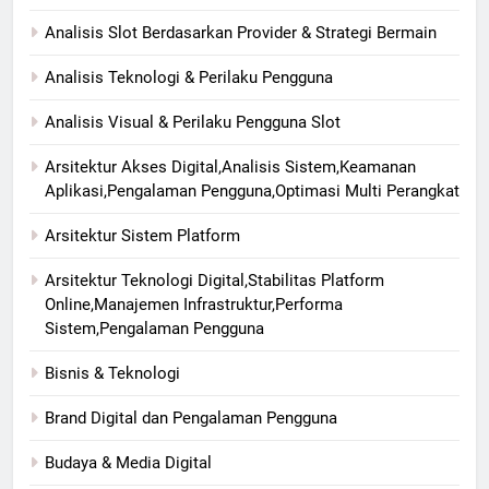
Analisis Slot Berdasarkan Provider & Strategi Bermain
Analisis Teknologi & Perilaku Pengguna
Analisis Visual & Perilaku Pengguna Slot
Arsitektur Akses Digital,Analisis Sistem,Keamanan
Aplikasi,Pengalaman Pengguna,Optimasi Multi Perangkat
Arsitektur Sistem Platform
Arsitektur Teknologi Digital,Stabilitas Platform
Online,Manajemen Infrastruktur,Performa
Sistem,Pengalaman Pengguna
Bisnis & Teknologi
Brand Digital dan Pengalaman Pengguna
Budaya & Media Digital