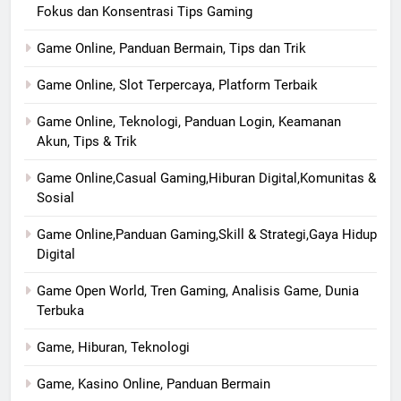
Fokus dan Konsentrasi Tips Gaming
Game Online, Panduan Bermain, Tips dan Trik
Game Online, Slot Terpercaya, Platform Terbaik
Game Online, Teknologi, Panduan Login, Keamanan
Akun, Tips & Trik
Game Online,Casual Gaming,Hiburan Digital,Komunitas &
Sosial
Game Online,Panduan Gaming,Skill & Strategi,Gaya Hidup
Digital
Game Open World, Tren Gaming, Analisis Game, Dunia
Terbuka
Game, Hiburan, Teknologi
Game, Kasino Online, Panduan Bermain