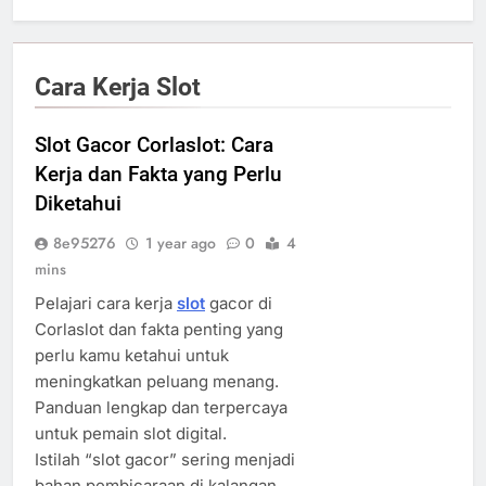
Cara Kerja Slot
Slot Gacor Corlaslot: Cara
Kerja dan Fakta yang Perlu
Diketahui
8e95276
1 year ago
0
4
mins
Pelajari cara kerja
slot
gacor di
Corlaslot dan fakta penting yang
perlu kamu ketahui untuk
meningkatkan peluang menang.
Panduan lengkap dan terpercaya
untuk pemain slot digital.
Istilah “slot gacor” sering menjadi
bahan pembicaraan di kalangan