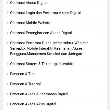
Optimasi Akses Digital
Optimasi Login dan Performa Akses Digital
Optimasi Mobile Website
Optimasi Perangkat dan Akses Digital
Optimasi Performa Digital,Infrastruktur Web dan
Server,UX Mobile Interaktif,Keamanan Akses
Pengguna,Manajemen Koneksi dan Jaringan
Optimasi Sistem & Teknologi Interaktif
Panduan & Tips
Panduan & Tutorial
Panduan Akses & Keamanan Digital
Panduan Akses Akun Digital