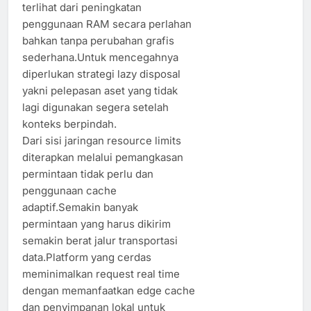
terlihat dari peningkatan
penggunaan RAM secara perlahan
bahkan tanpa perubahan grafis
sederhana.Untuk mencegahnya
diperlukan strategi lazy disposal
yakni pelepasan aset yang tidak
lagi digunakan segera setelah
konteks berpindah.
Dari sisi jaringan resource limits
diterapkan melalui pemangkasan
permintaan tidak perlu dan
penggunaan cache
adaptif.Semakin banyak
permintaan yang harus dikirim
semakin berat jalur transportasi
data.Platform yang cerdas
meminimalkan request real time
dengan memanfaatkan edge cache
dan penyimpanan lokal untuk