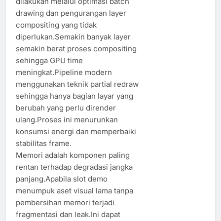
dilakukan melalui optimasi batch
drawing dan pengurangan layer
compositing yang tidak
diperlukan.Semakin banyak layer
semakin berat proses compositing
sehingga GPU time
meningkat.Pipeline modern
menggunakan teknik partial redraw
sehingga hanya bagian layar yang
berubah yang perlu dirender
ulang.Proses ini menurunkan
konsumsi energi dan memperbaiki
stabilitas frame.
Memori adalah komponen paling
rentan terhadap degradasi jangka
panjang.Apabila slot demo
menumpuk aset visual lama tanpa
pembersihan memori terjadi
fragmentasi dan leak.Ini dapat