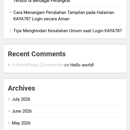
Teratur di Berbagai Perangkat
Cara Menangani Perubahan Tampilan pada Halaman
KAYA787 Login secara Aman
Tips Menghindari Kesalahan Umum saat Login KAYA787
Recent Comments
A WordPress Commenter
on
Hello world!
Archives
July 2026
June 2026
May 2026