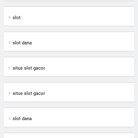
slot
slot dana
situs slot gacor
situs slot gacor
slot dana