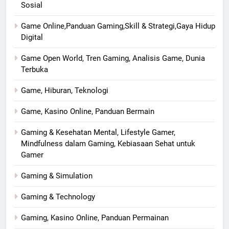
Sosial
Game Online,Panduan Gaming,Skill & Strategi,Gaya Hidup
Digital
Game Open World, Tren Gaming, Analisis Game, Dunia
Terbuka
Game, Hiburan, Teknologi
Game, Kasino Online, Panduan Bermain
Gaming & Kesehatan Mental, Lifestyle Gamer,
Mindfulness dalam Gaming, Kebiasaan Sehat untuk
Gamer
Gaming & Simulation
Gaming & Technology
Gaming, Kasino Online, Panduan Permainan