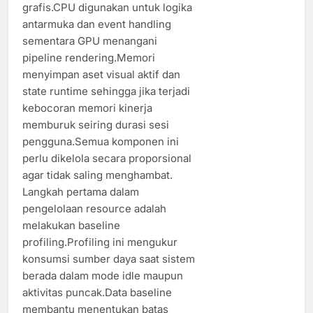
grafis.CPU digunakan untuk logika
antarmuka dan event handling
sementara GPU menangani
pipeline rendering.Memori
menyimpan aset visual aktif dan
state runtime sehingga jika terjadi
kebocoran memori kinerja
memburuk seiring durasi sesi
pengguna.Semua komponen ini
perlu dikelola secara proporsional
agar tidak saling menghambat.
Langkah pertama dalam
pengelolaan resource adalah
melakukan baseline
profiling.Profiling ini mengukur
konsumsi sumber daya saat sistem
berada dalam mode idle maupun
aktivitas puncak.Data baseline
membantu menentukan batas