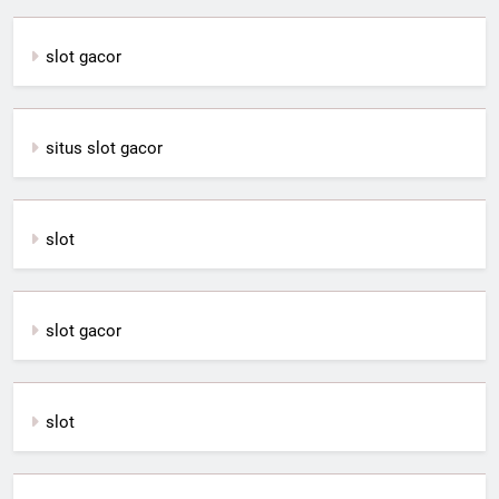
slot gacor
situs slot gacor
slot
slot gacor
slot