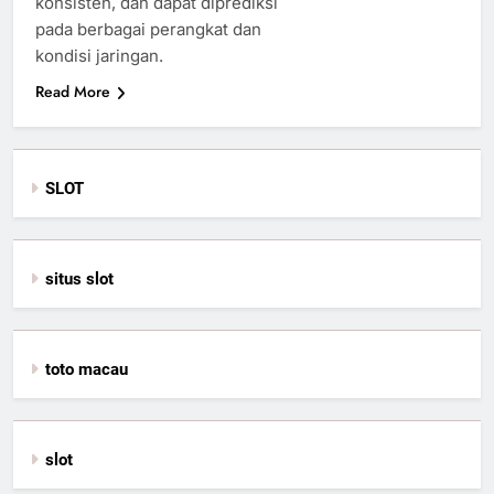
konsisten, dan dapat diprediksi
pada berbagai perangkat dan
kondisi jaringan.
Read More
SLOT
situs slot
toto macau
slot