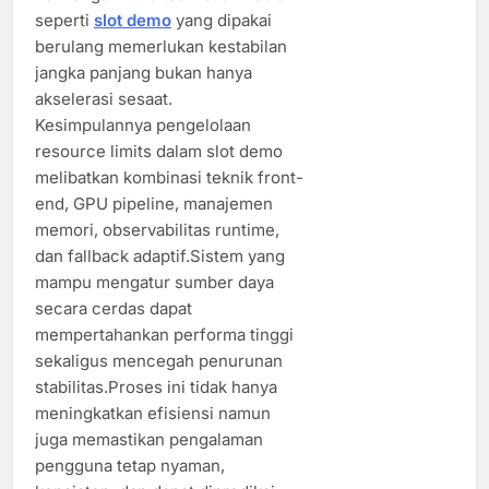
seperti
slot demo
yang dipakai
berulang memerlukan kestabilan
jangka panjang bukan hanya
akselerasi sesaat.
Kesimpulannya pengelolaan
resource limits dalam slot demo
melibatkan kombinasi teknik front-
end, GPU pipeline, manajemen
memori, observabilitas runtime,
dan fallback adaptif.Sistem yang
mampu mengatur sumber daya
secara cerdas dapat
mempertahankan performa tinggi
sekaligus mencegah penurunan
stabilitas.Proses ini tidak hanya
meningkatkan efisiensi namun
juga memastikan pengalaman
pengguna tetap nyaman,