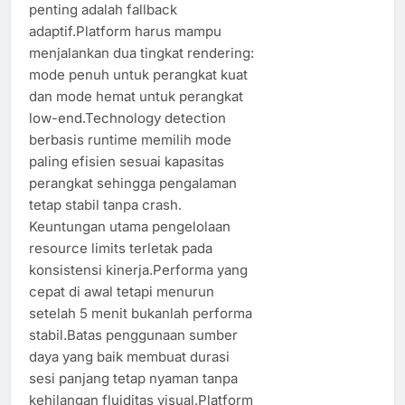
penting adalah fallback
adaptif.Platform harus mampu
menjalankan dua tingkat rendering:
mode penuh untuk perangkat kuat
dan mode hemat untuk perangkat
low-end.Technology detection
berbasis runtime memilih mode
paling efisien sesuai kapasitas
perangkat sehingga pengalaman
tetap stabil tanpa crash.
Keuntungan utama pengelolaan
resource limits terletak pada
konsistensi kinerja.Performa yang
cepat di awal tetapi menurun
setelah 5 menit bukanlah performa
stabil.Batas penggunaan sumber
daya yang baik membuat durasi
sesi panjang tetap nyaman tanpa
kehilangan fluiditas visual.Platform