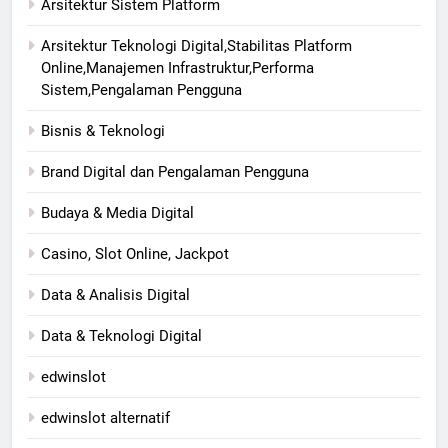
Arsitektur Sistem Platform
Arsitektur Teknologi Digital,Stabilitas Platform
Online,Manajemen Infrastruktur,Performa
Sistem,Pengalaman Pengguna
Bisnis & Teknologi
Brand Digital dan Pengalaman Pengguna
Budaya & Media Digital
Casino, Slot Online, Jackpot
Data & Analisis Digital
Data & Teknologi Digital
edwinslot
edwinslot alternatif