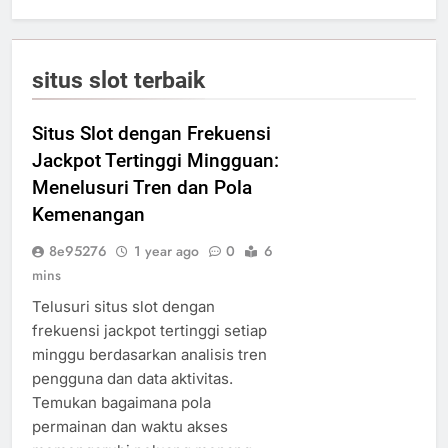
situs slot terbaik
Situs Slot dengan Frekuensi
Jackpot Tertinggi Mingguan:
Menelusuri Tren dan Pola
Kemenangan
8e95276
1 year ago
0
6
mins
Telusuri situs slot dengan
frekuensi jackpot tertinggi setiap
minggu berdasarkan analisis tren
pengguna dan data aktivitas.
Temukan bagaimana pola
permainan dan waktu akses