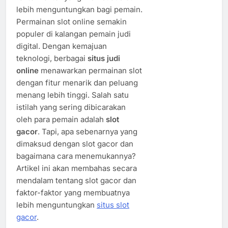
lebih menguntungkan bagi pemain.
Permainan slot online semakin
populer di kalangan pemain judi
digital. Dengan kemajuan
teknologi, berbagai
situs judi
online
menawarkan permainan slot
dengan fitur menarik dan peluang
menang lebih tinggi. Salah satu
istilah yang sering dibicarakan
oleh para pemain adalah
slot
gacor
. Tapi, apa sebenarnya yang
dimaksud dengan slot gacor dan
bagaimana cara menemukannya?
Artikel ini akan membahas secara
mendalam tentang slot gacor dan
faktor-faktor yang membuatnya
lebih menguntungkan
situs slot
gacor
.