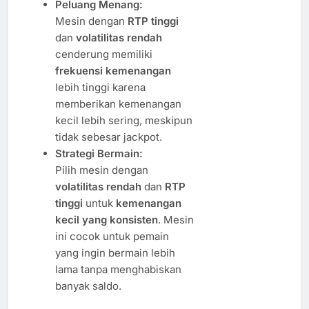
Peluang Menang:
Mesin dengan
RTP tinggi
dan
volatilitas rendah
cenderung memiliki
frekuensi kemenangan
lebih tinggi karena
memberikan kemenangan
kecil lebih sering, meskipun
tidak sebesar jackpot.
Strategi Bermain:
Pilih mesin dengan
volatilitas rendah
dan
RTP
tinggi
untuk
kemenangan
kecil yang konsisten
. Mesin
ini cocok untuk pemain
yang ingin bermain lebih
lama tanpa menghabiskan
banyak saldo.