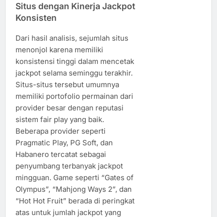
Situs dengan Kinerja Jackpot
Konsisten
Dari hasil analisis, sejumlah situs
menonjol karena memiliki
konsistensi tinggi dalam mencetak
jackpot selama seminggu terakhir.
Situs-situs tersebut umumnya
memiliki portofolio permainan dari
provider besar dengan reputasi
sistem fair play yang baik.
Beberapa provider seperti
Pragmatic Play, PG Soft, dan
Habanero tercatat sebagai
penyumbang terbanyak jackpot
mingguan. Game seperti “Gates of
Olympus”, “Mahjong Ways 2”, dan
“Hot Hot Fruit” berada di peringkat
atas untuk jumlah jackpot yang