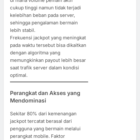
di mana volume pemain aktif
cukup tinggi namun tidak terjadi
kelebihan beban pada server,
sehingga pengalaman bermain
lebih stabil.
Frekuensi jackpot yang meningkat
pada waktu tersebut bisa dikaitkan
dengan algoritma yang
memungkinkan payout lebih besar
saat trafik server dalam kondisi
optimal.
Perangkat dan Akses yang
Mendominasi
Sekitar 80% dari kemenangan
jackpot tercatat berasal dari
pengguna yang bermain melalui
perangkat mobile. Faktor