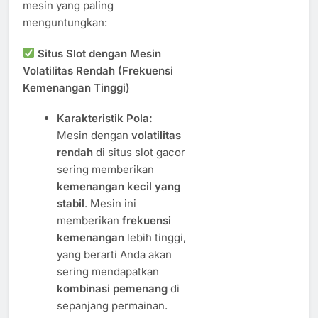
mesin yang paling
menguntungkan:
Situs Slot dengan Mesin
Volatilitas Rendah (Frekuensi
Kemenangan Tinggi)
Karakteristik Pola:
Mesin dengan
volatilitas
rendah
di situs slot gacor
sering memberikan
kemenangan kecil yang
stabil
. Mesin ini
memberikan
frekuensi
kemenangan
lebih tinggi,
yang berarti Anda akan
sering mendapatkan
kombinasi pemenang
di
sepanjang permainan.