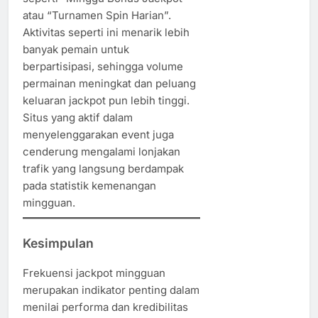
atau “Turnamen Spin Harian”.
Aktivitas seperti ini menarik lebih
banyak pemain untuk
berpartisipasi, sehingga volume
permainan meningkat dan peluang
keluaran jackpot pun lebih tinggi.
Situs yang aktif dalam
menyelenggarakan event juga
cenderung mengalami lonjakan
trafik yang langsung berdampak
pada statistik kemenangan
mingguan.
Kesimpulan
Frekuensi jackpot mingguan
merupakan indikator penting dalam
menilai performa dan kredibilitas