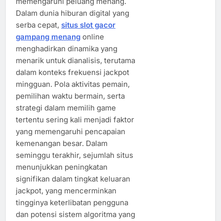
memengaruhi peluang menang.
Dalam dunia hiburan digital yang
serba cepat,
situs slot gacor
gampang menang
online
menghadirkan dinamika yang
menarik untuk dianalisis, terutama
dalam konteks frekuensi jackpot
mingguan. Pola aktivitas pemain,
pemilihan waktu bermain, serta
strategi dalam memilih game
tertentu sering kali menjadi faktor
yang memengaruhi pencapaian
kemenangan besar. Dalam
seminggu terakhir, sejumlah situs
menunjukkan peningkatan
signifikan dalam tingkat keluaran
jackpot, yang mencerminkan
tingginya keterlibatan pengguna
dan potensi sistem algoritma yang