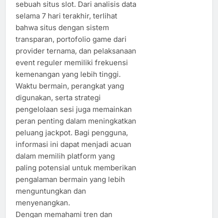
sebuah situs slot. Dari analisis data
selama 7 hari terakhir, terlihat
bahwa situs dengan sistem
transparan, portofolio game dari
provider ternama, dan pelaksanaan
event reguler memiliki frekuensi
kemenangan yang lebih tinggi.
Waktu bermain, perangkat yang
digunakan, serta strategi
pengelolaan sesi juga memainkan
peran penting dalam meningkatkan
peluang jackpot. Bagi pengguna,
informasi ini dapat menjadi acuan
dalam memilih platform yang
paling potensial untuk memberikan
pengalaman bermain yang lebih
menguntungkan dan
menyenangkan.
Dengan memahami tren dan