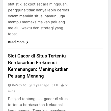
statistik jackpot secara mingguan,
pengguna tidak hanya lebih cerdas
dalam memilih situs, namun juga
mampu memaksimalkan peluang
melalui waktu dan strategi yang
tepat.
Read More
Slot Gacor di Situs Tertentu
Berdasarkan Frekuensi
Kemenangan: Meningkatkan
Peluang Menang
8e95276
1 year ago
0
9
mins
Pelajari tentang slot gacor di situs
tertentu berdasarkan frekuensi
kemenangan. Temukan bagaimana