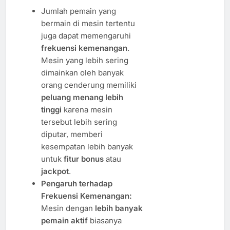
Jumlah pemain yang
bermain di mesin tertentu
juga dapat memengaruhi
frekuensi kemenangan
.
Mesin yang lebih sering
dimainkan oleh banyak
orang cenderung memiliki
peluang menang lebih
tinggi
karena mesin
tersebut lebih sering
diputar, memberi
kesempatan lebih banyak
untuk
fitur bonus
atau
jackpot
.
Pengaruh terhadap
Frekuensi Kemenangan:
Mesin dengan
lebih banyak
pemain aktif
biasanya