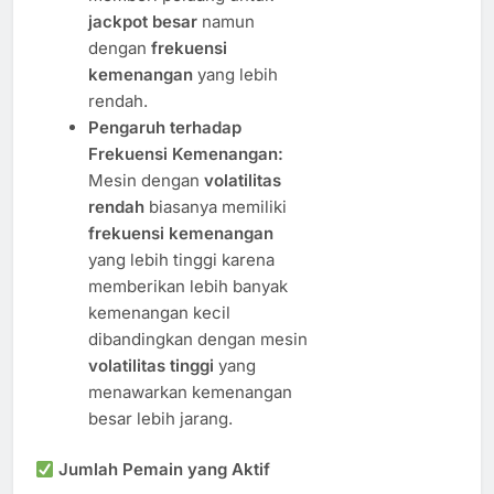
jackpot besar
namun
dengan
frekuensi
kemenangan
yang lebih
rendah.
Pengaruh terhadap
Frekuensi Kemenangan:
Mesin dengan
volatilitas
rendah
biasanya memiliki
frekuensi kemenangan
yang lebih tinggi karena
memberikan lebih banyak
kemenangan kecil
dibandingkan dengan mesin
volatilitas tinggi
yang
menawarkan kemenangan
besar lebih jarang.
Jumlah Pemain yang Aktif