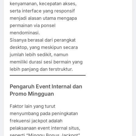
kenyamanan, kecepatan akses,
serta interface yang responsif
menjadi alasan utama mengapa
permainan via ponsel
mendominasi.
Sisanya berasal dari perangkat
desktop, yang meskipun secara
jumlah lebih sedikit, namun
memiliki durasi sesi bermain yang
lebih panjang dan terstruktur.
Pengaruh Event Internal dan
Promo Mingguan
Faktor lain yang turut
menyumbang pada peningkatan
frekuensi jackpot adalah
pelaksanaan event internal situs,
seperti “Minggu Bonus Jackpot”