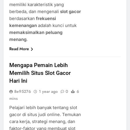
memiliki karakteristik yang
berbeda, dan mengenali
slot gacor
berdasarkan
frekuensi
kemenangan
adalah kunci untuk
memaksimalkan peluang
menang
.
Read More
Mengapa Pemain Lebih
Memilih Situs Slot Gacor
Hari Ini
8e95276
1 year ago
0
6
mins
Pelajari lebih banyak tentang slot
gacor di situs judi online. Temukan
cara kerja, strategi menang, dan
faktor-faktor yang membuat slot