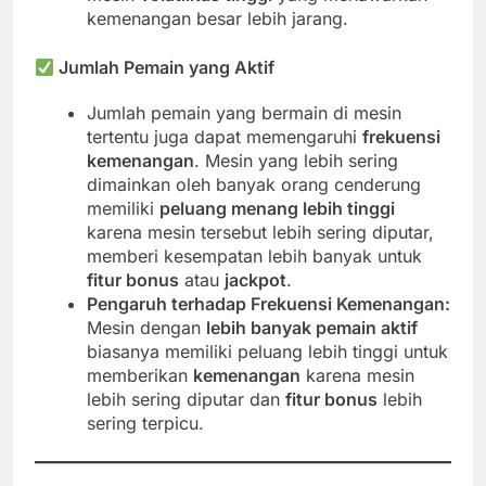
kemenangan besar lebih jarang.
Jumlah Pemain yang Aktif
Jumlah pemain yang bermain di mesin
tertentu juga dapat memengaruhi
frekuensi
kemenangan
. Mesin yang lebih sering
dimainkan oleh banyak orang cenderung
memiliki
peluang menang lebih tinggi
karena mesin tersebut lebih sering diputar,
memberi kesempatan lebih banyak untuk
fitur bonus
atau
jackpot
.
Pengaruh terhadap Frekuensi Kemenangan:
Mesin dengan
lebih banyak pemain aktif
biasanya memiliki peluang lebih tinggi untuk
memberikan
kemenangan
karena mesin
lebih sering diputar dan
fitur bonus
lebih
sering terpicu.