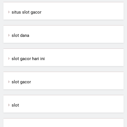
situs slot gacor
slot dana
slot gacor hari ini
slot gacor
slot