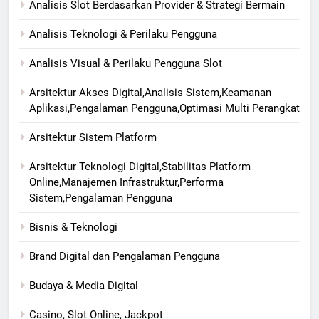
Analisis Slot Berdasarkan Provider & Strategi Bermain
Analisis Teknologi & Perilaku Pengguna
Analisis Visual & Perilaku Pengguna Slot
Arsitektur Akses Digital,Analisis Sistem,Keamanan
Aplikasi,Pengalaman Pengguna,Optimasi Multi Perangkat
Arsitektur Sistem Platform
Arsitektur Teknologi Digital,Stabilitas Platform
Online,Manajemen Infrastruktur,Performa
Sistem,Pengalaman Pengguna
Bisnis & Teknologi
Brand Digital dan Pengalaman Pengguna
Budaya & Media Digital
Casino, Slot Online, Jackpot