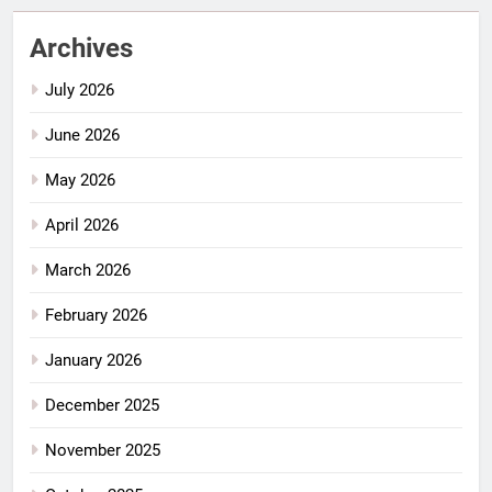
Archives
July 2026
June 2026
May 2026
April 2026
March 2026
February 2026
January 2026
December 2025
November 2025