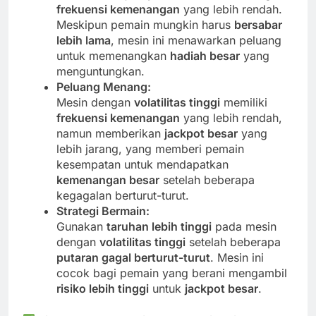
frekuensi kemenangan
yang lebih rendah.
Meskipun pemain mungkin harus
bersabar
lebih lama
, mesin ini menawarkan peluang
untuk memenangkan
hadiah besar
yang
menguntungkan.
Peluang Menang:
Mesin dengan
volatilitas tinggi
memiliki
frekuensi kemenangan
yang lebih rendah,
namun memberikan
jackpot besar
yang
lebih jarang, yang memberi pemain
kesempatan untuk mendapatkan
kemenangan besar
setelah beberapa
kegagalan berturut-turut.
Strategi Bermain:
Gunakan
taruhan lebih tinggi
pada mesin
dengan
volatilitas tinggi
setelah beberapa
putaran gagal berturut-turut
. Mesin ini
cocok bagi pemain yang berani mengambil
risiko lebih tinggi
untuk
jackpot besar
.