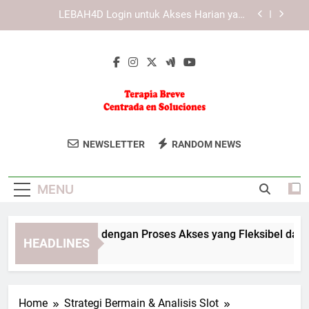
Skip
Login KAYA787 untuk Akses Harian yang Nyaman
to
dan Teratur di Berbagai Perangkat
content
Cara Menangani Perubahan Tampilan pada
Halaman KAYA787 Login secara Aman
EDWINSLOT Login dengan Proses Akses yang
Fleksibel dan Responsif
LEBAH4D Login untuk Akses Harian yang
Nyaman dan Teratur di Berbagai Perangkat
Terapia Breve
Temukan Solusi Terapi Efektif Untuk
Login KAYA787 untuk Akses Harian yang Nyaman
NEWSLETTER
RANDOM NEWS
dan Teratur di Berbagai Perangkat
Centrada En
Perubahan Positif Di Terapia Breve
Cara Menangani Perubahan Tampilan pada
Centrada En Soluciones.
Halaman KAYA787 Login secara Aman
Soluciones
MENU
DWINSLOT Login dengan Proses Akses yang Fleksibel dan Res
HEADLINES
 Weeks Ago
Home
Strategi Bermain & Analisis Slot