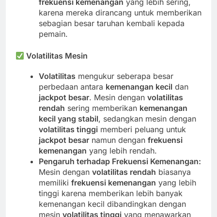
frekuensi kemenangan
yang lebih sering,
karena mereka dirancang untuk memberikan
sebagian besar taruhan kembali kepada
pemain.
Volatilitas Mesin
Volatilitas
mengukur seberapa besar
perbedaan antara
kemenangan kecil
dan
jackpot besar
. Mesin dengan
volatilitas
rendah
sering memberikan
kemenangan
kecil yang stabil
, sedangkan mesin dengan
volatilitas tinggi
memberi peluang untuk
jackpot besar
namun dengan
frekuensi
kemenangan
yang lebih rendah.
Pengaruh terhadap Frekuensi Kemenangan:
Mesin dengan
volatilitas rendah
biasanya
memiliki
frekuensi kemenangan
yang lebih
tinggi karena memberikan lebih banyak
kemenangan kecil dibandingkan dengan
mesin
volatilitas tinggi
yang menawarkan