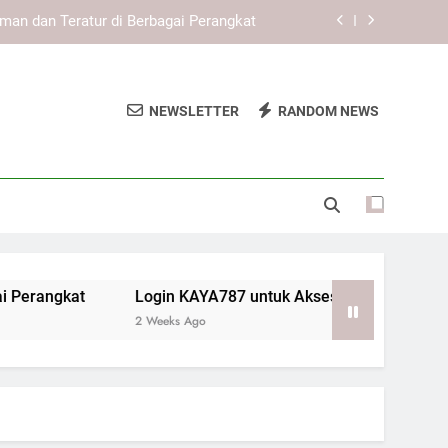
an dan Teratur di Berbagai Perangkat
an dan Teratur di Berbagai Perangkat
 Halaman KAYA787 Login secara Aman
NEWSLETTER
RANDOM NEWS
n Soluciones
 Akses yang Fleksibel dan Responsif
Centrada En Soluciones.
an dan Teratur di Berbagai Perangkat
an dan Teratur di Berbagai Perangkat
 Halaman KAYA787 Login secara Aman
Login KAYA787 untuk Akses Harian yang Nyaman dan Te
2 Weeks Ago