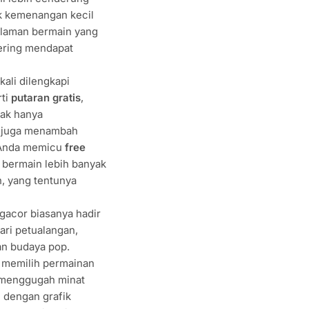
k kemenangan kecil
alaman bermain yang
ering mendapat
kali dilengkapi
rti
putaran gratis
,
idak hanya
i juga menambah
t Anda memicu
free
bermain lebih banyak
, yang tentunya
gacor biasanya hadir
ari petualangan,
an budaya pop.
t memilih permainan
 menggugah minat
i dengan grafik