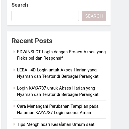
Search
SEARCH
Recent Posts
EDWINSLOT Login dengan Proses Akses yang
Fleksibel dan Responsif
LEBAH4D Login untuk Akses Harian yang
Nyaman dan Teratur di Berbagai Perangkat
Login KAYA787 untuk Akses Harian yang
Nyaman dan Teratur di Berbagai Perangkat
Cara Menangani Perubahan Tampilan pada
Halaman KAYA787 Login secara Aman
Tips Menghindari Kesalahan Umum saat