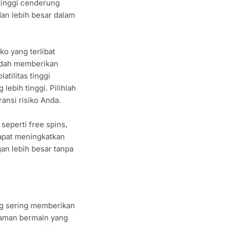
tinggi cenderung
an lebih besar dalam
ko yang terlibat
endah memberikan
atilitas tinggi
ebih tinggi. Pilihlah
ransi risiko Anda.
seperti free spins,
dapat meningkatkan
n lebih besar tanpa
ng sering memberikan
laman bermain yang