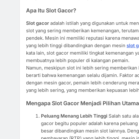
Apa Itu Slot Gacor?
Slot gacor
adalah istilah yang digunakan untuk m
slot yang sering memberikan kemenangan, terutam
pendek. Mesin ini memiliki reputasi karena mena
yang lebih tinggi dibandingkan dengan mesin
slot 
kata lain, slot gacor memiliki tingkat kemenangan ya
membuatnya lebih populer di kalangan pemain.
Namun, meskipun slot ini lebih sering memberikan 
berarti bahwa kemenangan selalu dijamin. Faktor ac
dengan mesin gacor, pemain lebih cenderung me
yang lebih sering, yang memberikan kepuasan lebi
Mengapa Slot Gacor Menjadi Pilihan Utam
Peluang Menang Lebih Tinggi
Salah satu al
gacor begitu populer adalah karena peluang
besar dibandingkan mesin slot lainnya. Den
pembayaran (RTP) yang lebih tinggi, mesin i