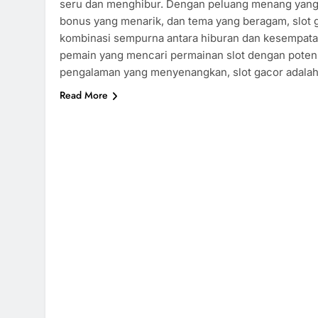
seru dan menghibur. Dengan peluang menang yang le
bonus yang menarik, dan tema yang beragam, slot
kombinasi sempurna antara hiburan dan kesempat
pemain yang mencari permainan slot dengan poten
pengalaman yang menyenangkan, slot gacor adalah 
Read More