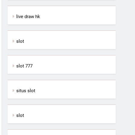
live draw hk
slot
slot 777
situs slot
slot