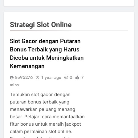
Strategi Slot Online
Slot Gacor dengan Putaran
Bonus Terbaik yang Harus
Dicoba untuk Meningkatkan
Kemenangan
8e95276
1 year ago
0
7
mins
Temukan slot gacor dengan
putaran bonus terbaik yang
menawarkan peluang menang
besar. Pelajari cara memanfaatkan
fitur bonus untuk meraih jackpot
dalam permainan slot online.