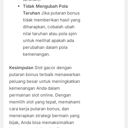
Tidak Mengubah Pola
Taruhan
Jika putaran bonus
tidak memberikan hasil yang
diharapkan, cobalah ubah
nilai taruhan atau pola spin
untuk melihat apakah ada
perubahan dalam pola
kemenangan.
Kesimpulan
Slot gacor dengan
putaran bonus terbaik menawarkan
peluang besar untuk meningkatkan
kemenangan Anda dalam
permainan slot online. Dengan
memilih slot yang tepat, memahami
cara kerja putaran bonus, dan
menerapkan strategi bermain yang
bijak, Anda bisa memaksimalkan