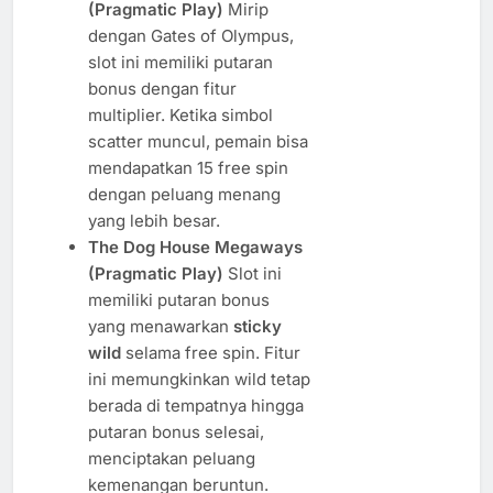
(Pragmatic Play)
Mirip
dengan Gates of Olympus,
slot ini memiliki putaran
bonus dengan fitur
multiplier. Ketika simbol
scatter muncul, pemain bisa
mendapatkan 15 free spin
dengan peluang menang
yang lebih besar.
The Dog House Megaways
(Pragmatic Play)
Slot ini
memiliki putaran bonus
yang menawarkan
sticky
wild
selama free spin. Fitur
ini memungkinkan wild tetap
berada di tempatnya hingga
putaran bonus selesai,
menciptakan peluang
kemenangan beruntun.