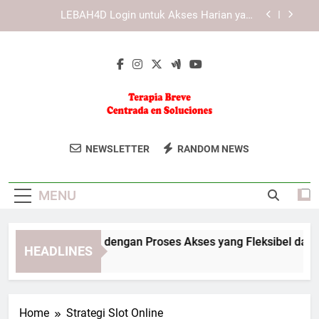
Skip
Login KAYA787 untuk Akses Harian yang Nyaman
to
dan Teratur di Berbagai Perangkat
content
Cara Menangani Perubahan Tampilan pada
Halaman KAYA787 Login secara Aman
EDWINSLOT Login dengan Proses Akses yang
Fleksibel dan Responsif
LEBAH4D Login untuk Akses Harian yang
Nyaman dan Teratur di Berbagai Perangkat
Terapia Breve
Temukan Solusi Terapi Efektif Untuk
Login KAYA787 untuk Akses Harian yang Nyaman
NEWSLETTER
RANDOM NEWS
dan Teratur di Berbagai Perangkat
Centrada En
Perubahan Positif Di Terapia Breve
Cara Menangani Perubahan Tampilan pada
Centrada En Soluciones.
Halaman KAYA787 Login secara Aman
Soluciones
MENU
DWINSLOT Login dengan Proses Akses yang Fleksibel dan Res
HEADLINES
 Weeks Ago
Home
Strategi Slot Online