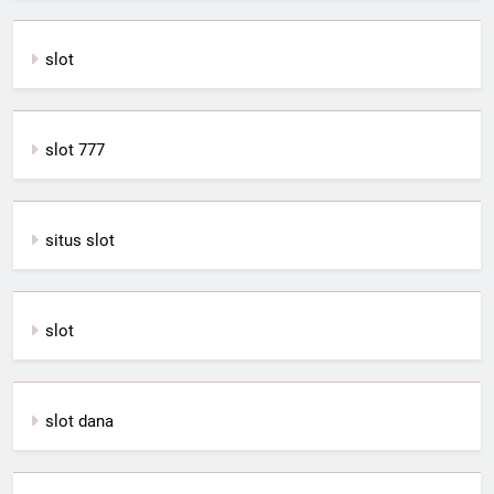
slot
slot 777
situs slot
slot
slot dana