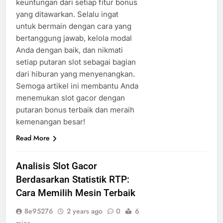
keuntungan dari setiap fitur bonus
yang ditawarkan. Selalu ingat
untuk bermain dengan cara yang
bertanggung jawab, kelola modal
Anda dengan baik, dan nikmati
setiap putaran slot sebagai bagian
dari hiburan yang menyenangkan.
Semoga artikel ini membantu Anda
menemukan slot gacor dengan
putaran bonus terbaik dan meraih
kemenangan besar!
Read More
Analisis Slot Gacor
Berdasarkan Statistik RTP:
Cara Memilih Mesin Terbaik
8e95276
2 years ago
0
6
mins