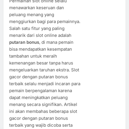
Permainan slot online selalu
menawarkan keseruan dan
peluang menang yang
menggiurkan bagi para pemainnya.
Salah satu fitur yang paling
menarik dari slot online adalah
putaran bonus
, di mana pemain
bisa mendapatkan kesempatan
tambahan untuk meraih
kemenangan besar tanpa harus
mengeluarkan taruhan ekstra. Slot
gacor dengan putaran bonus
terbaik selalu menjadi incaran para
pemain berpengalaman karena
dapat meningkatkan peluang
menang secara signifikan. Artikel
ini akan membahas beberapa slot
gacor dengan putaran bonus
terbaik yang wajib dicoba serta