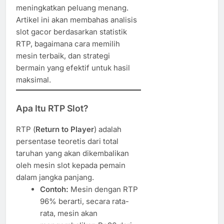
meningkatkan peluang menang.
Artikel ini akan membahas analisis
slot gacor berdasarkan statistik
RTP, bagaimana cara memilih
mesin terbaik, dan strategi
bermain yang efektif untuk hasil
maksimal.
Apa Itu RTP Slot?
RTP (
Return to Player
) adalah
persentase teoretis dari total
taruhan yang akan dikembalikan
oleh mesin slot kepada pemain
dalam jangka panjang.
Contoh:
Mesin dengan RTP
96% berarti, secara rata-
rata, mesin akan