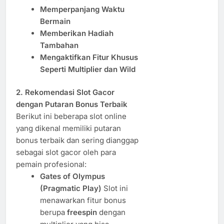
Memperpanjang Waktu
Bermain
Memberikan Hadiah
Tambahan
Mengaktifkan Fitur Khusus
Seperti Multiplier dan Wild
2. Rekomendasi Slot Gacor
dengan Putaran Bonus Terbaik
Berikut ini beberapa slot online
yang dikenal memiliki putaran
bonus terbaik dan sering dianggap
sebagai slot gacor oleh para
pemain profesional:
Gates of Olympus
(Pragmatic Play)
Slot ini
menawarkan fitur bonus
berupa
freespin
dengan