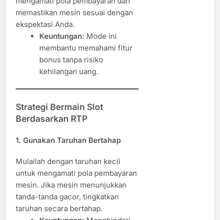
mengamati pola pembayaran dan
memastikan mesin sesuai dengan
ekspektasi Anda.
Keuntungan:
Mode ini
membantu memahami fitur
bonus tanpa risiko
kehilangan uang.
Strategi Bermain Slot
Berdasarkan RTP
1. Gunakan Taruhan Bertahap
Mulailah dengan taruhan kecil
untuk mengamati pola pembayaran
mesin. Jika mesin menunjukkan
tanda-tanda gacor, tingkatkan
taruhan secara bertahap.