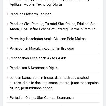
Aplikasi Mobile, Teknologi Digital
Panduan Platform Taruhan
Panduan Slot Pemula, Tutorial Slot Online, Edukasi Slot
Aman, Tips Daftar Edwinslot, Strategi Bermain Pemula
Parenting, Kesehatan Anak, Gizi dan Pola Makan
Pemecahan Masalah Keamanan Browser
Pencegahan Kesalahan Akses Akun
Pendidikan & Keamanan Digital
pengembangan diri, mindset dan motivasi, strategi
sukses, disiplin dan kebiasaan, mental juara, pencapaian
tujuan, pertumbuhan pribadi
Perjudian Online, Slot Games, Keamanan