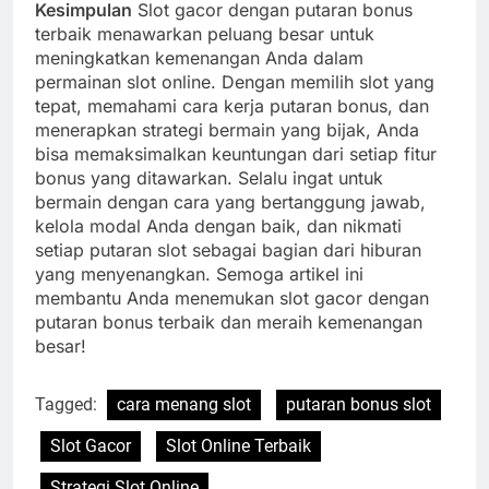
Kesimpulan
Slot gacor dengan putaran bonus
terbaik menawarkan peluang besar untuk
meningkatkan kemenangan Anda dalam
permainan slot online. Dengan memilih slot yang
tepat, memahami cara kerja putaran bonus, dan
menerapkan strategi bermain yang bijak, Anda
bisa memaksimalkan keuntungan dari setiap fitur
bonus yang ditawarkan. Selalu ingat untuk
bermain dengan cara yang bertanggung jawab,
kelola modal Anda dengan baik, dan nikmati
setiap putaran slot sebagai bagian dari hiburan
yang menyenangkan. Semoga artikel ini
membantu Anda menemukan slot gacor dengan
putaran bonus terbaik dan meraih kemenangan
besar!
Tagged:
cara menang slot
putaran bonus slot
Slot Gacor
Slot Online Terbaik
Strategi Slot Online