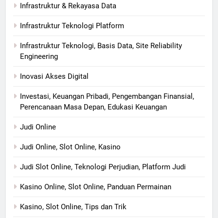
Infrastruktur & Rekayasa Data
Infrastruktur Teknologi Platform
Infrastruktur Teknologi, Basis Data, Site Reliability
Engineering
Inovasi Akses Digital
Investasi, Keuangan Pribadi, Pengembangan Finansial,
Perencanaan Masa Depan, Edukasi Keuangan
Judi Online
Judi Online, Slot Online, Kasino
Judi Slot Online, Teknologi Perjudian, Platform Judi
Kasino Online, Slot Online, Panduan Permainan
Kasino, Slot Online, Tips dan Trik