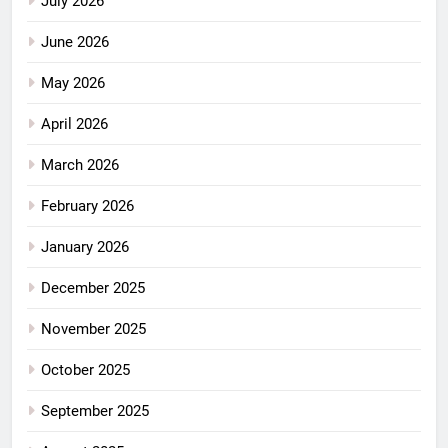
July 2026
June 2026
May 2026
April 2026
March 2026
February 2026
January 2026
December 2025
November 2025
October 2025
September 2025