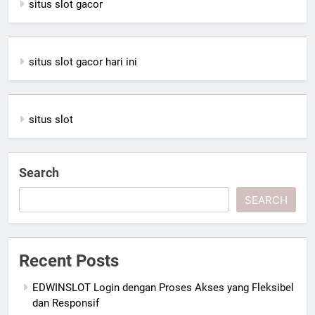
situs slot gacor
situs slot gacor hari ini
situs slot
Search
SEARCH
Recent Posts
EDWINSLOT Login dengan Proses Akses yang Fleksibel
dan Responsif