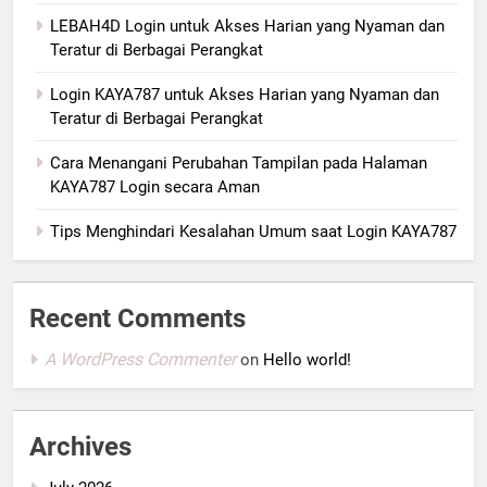
LEBAH4D Login untuk Akses Harian yang Nyaman dan
Teratur di Berbagai Perangkat
Login KAYA787 untuk Akses Harian yang Nyaman dan
Teratur di Berbagai Perangkat
Cara Menangani Perubahan Tampilan pada Halaman
KAYA787 Login secara Aman
Tips Menghindari Kesalahan Umum saat Login KAYA787
Recent Comments
A WordPress Commenter
on
Hello world!
Archives