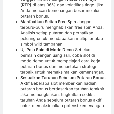
(RTP)
di atas 96% dan volatilitas tinggi jika
Anda mencari kemenangan besar melalui
putaran bonus.
Manfaatkan Setiap Free Spin
Jangan
terburu-buru menghabiskan free spin Anda.
Analisis setiap putaran dan perhatikan
peluang untuk mendapatkan multiplier atau
simbol wild tambahan.
Uji Pola Spin di Mode Demo
Sebelum
bermain dengan uang asli, coba slot di
mode demo untuk mempelajari cara kerja
putaran bonus dan menentukan strategi
terbaik untuk memaksimalkan kemenangan.
Sesuaikan Taruhan Sebelum Putaran Bonus
Aktif
Beberapa slot memberikan hadiah
putaran bonus berdasarkan taruhan terakhir.
Jika memungkinkan, tingkatkan sedikit
taruhan Anda sebelum putaran bonus aktif
untuk memaksimalkan potensi kemenangan.