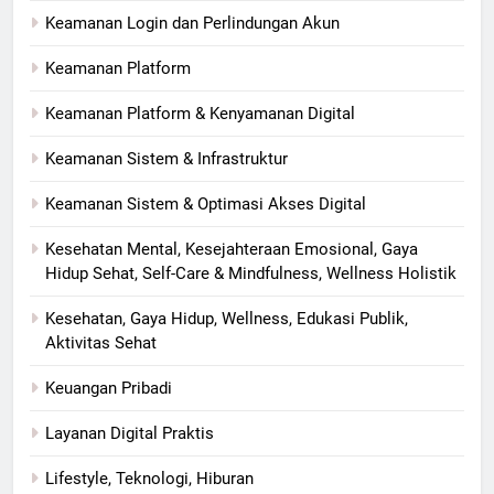
Keamanan Login dan Perlindungan Akun
Keamanan Platform
Keamanan Platform & Kenyamanan Digital
Keamanan Sistem & Infrastruktur
Keamanan Sistem & Optimasi Akses Digital
Kesehatan Mental, Kesejahteraan Emosional, Gaya
Hidup Sehat, Self-Care & Mindfulness, Wellness Holistik
Kesehatan, Gaya Hidup, Wellness, Edukasi Publik,
Aktivitas Sehat
Keuangan Pribadi
Layanan Digital Praktis
Lifestyle, Teknologi, Hiburan