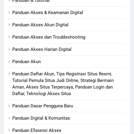
Panduan & Tutorial
Panduan Akses & Keamanan Digital
Panduan Akses Akun Digital
Panduan Akses dan Troubleshooting
Panduan Akses Harian Digital
Panduan Akun
Panduan Daftar Akun, Tips Registrasi Situs Resmi,
Tutorial Pemula Situs Judi Online, Strategi Bermain
Aman, Akses Situs Terpercaya, Panduan Login dan
Daftar, Teknologi Akses Situs
Panduan Dasar Pengguna Baru
Panduan Digital & Komunitas
Panduan Efisiensi Akses