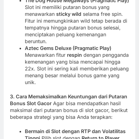
The Dog House Megaways (Pragmatic Play)
Slot ini memiliki putaran bonus yang
menawarkan
sticky wild
selama free spin.
Fitur ini memungkinkan wild tetap berada di
tempatnya hingga putaran bonus selesai,
menciptakan peluang kemenangan
beruntun.
Aztec Gems Deluxe (Pragmatic Play)
Menawarkan fitur
respin
dengan pengganda
kemenangan yang bisa mencapai hingga
22x. Slot ini sering kali memberikan peluang
menang besar melalui bonus game yang
unik.
3. Cara Memaksimalkan Keuntungan dari Putaran
Bonus Slot Gacor
Agar bisa mendapatkan hasil
maksimal dari putaran bonus di slot gacor, berikut
beberapa strategi yang bisa Anda terapkan:
Bermain di Slot dengan RTP dan Volatilitas
Tinggi
Pilih slot dengan
Return to Player