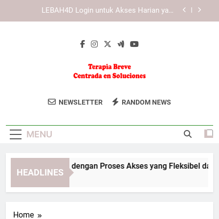
Skip
Login KAYA787 untuk Akses Harian yang Nyaman
to
dan Teratur di Berbagai Perangkat
content
Cara Menangani Perubahan Tampilan pada
Halaman KAYA787 Login secara Aman
EDWINSLOT Login dengan Proses Akses yang
Fleksibel dan Responsif
LEBAH4D Login untuk Akses Harian yang
Nyaman dan Teratur di Berbagai Perangkat
Terapia Breve
Temukan Solusi Terapi Efektif Untuk
Login KAYA787 untuk Akses Harian yang Nyaman
NEWSLETTER
RANDOM NEWS
dan Teratur di Berbagai Perangkat
Centrada En
Perubahan Positif Di Terapia Breve
Cara Menangani Perubahan Tampilan pada
Centrada En Soluciones.
Halaman KAYA787 Login secara Aman
Soluciones
MENU
WINSLOT Login dengan Proses Akses yang Fleksibel dan Resp
HEADLINES
Weeks Ago
Home