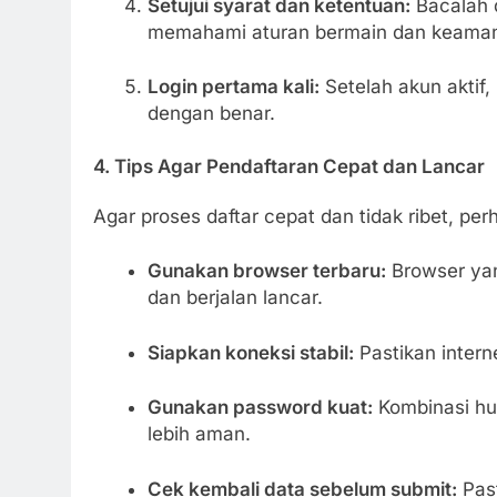
Setujui syarat dan ketentuan:
Bacalah d
memahami aturan bermain dan keama
Login pertama kali:
Setelah akun aktif,
dengan benar.
4. Tips Agar Pendaftaran Cepat dan Lancar
Agar proses daftar cepat dan tidak ribet, perh
Gunakan browser terbaru:
Browser yan
dan berjalan lancar.
Siapkan koneksi stabil:
Pastikan interne
Gunakan password kuat:
Kombinasi hur
lebih aman.
Cek kembali data sebelum submit:
Past