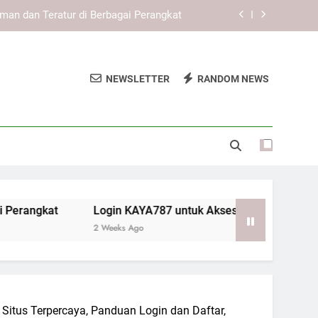
an dan Teratur di Berbagai Perangkat
an dan Teratur di Berbagai Perangkat
 Halaman KAYA787 Login secara Aman
NEWSLETTER
RANDOM NEWS
n Soluciones
 Akses yang Fleksibel dan Responsif
Centrada En Soluciones.
an dan Teratur di Berbagai Perangkat
an dan Teratur di Berbagai Perangkat
 Halaman KAYA787 Login secara Aman
Login KAYA787 untuk Akses Harian yang Nyaman dan Te
2 Weeks Ago
 Situs Terpercaya, Panduan Login dan Daftar,