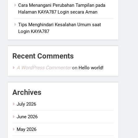
Cara Menangani Perubahan Tampilan pada
Halaman KAYA787 Login secara Aman
Tips Menghindari Kesalahan Umum saat
Login KAYA787
Recent Comments
A WordPress Commenter
on
Hello world!
Archives
July 2026
June 2026
May 2026