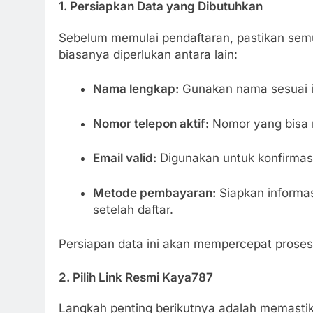
1. Persiapkan Data yang Dibutuhkan
Sebelum memulai pendaftaran, pastikan sem
biasanya diperlukan antara lain:
Nama lengkap:
Gunakan nama sesuai id
Nomor telepon aktif:
Nomor yang bisa m
Email valid:
Digunakan untuk konfirmasi
Metode pembayaran:
Siapkan informasi
setelah daftar.
Persiapan data ini akan mempercepat proses 
2. Pilih Link Resmi Kaya787
Langkah penting berikutnya adalah memasti