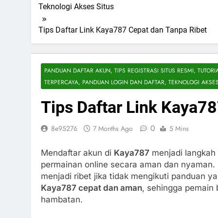
Teknologi Akses Situs
Tips Daftar Link Kaya787 Cepat dan Tanpa Ribet
PANDUAN DAFTAR AKUN, TIPS REGISTRASI SITUS RESMI, TUTORI
TERPERCAYA, PANDUAN LOGIN DAN DAFTAR, TEKNOLOGI AKSES
Tips Daftar Link Kaya78
0
8e95276
7 Months Ago
5 Mins
Mendaftar akun di
Kaya787
menjadi langkah 
permainan online secara aman dan nyaman. M
menjadi ribet jika tidak mengikuti panduan y
Kaya787 cepat dan aman
, sehingga pemain
hambatan.