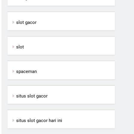
slot gacor
slot
spaceman
situs slot gacor
situs slot gacor hari ini