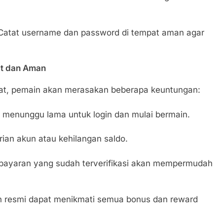
atat username dan password di tempat aman agar
at dan Aman
at, pemain akan merasakan beberapa keuntungan:
 menunggu lama untuk login dan mulai bermain.
rian akun atau kehilangan saldo.
ayaran yang sudah terverifikasi akan mempermudah
 resmi dapat menikmati semua bonus dan reward