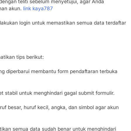
engan teliti sebelum menyetujui, agar Anda
nan akun.
link kaya787
 lakukan login untuk memastikan semua data terdaftar
atikan tips berikut:
g diperbarui membantu form pendaftaran terbuka
t stabil untuk menghindari gagal submit formulir.
uf besar, huruf kecil, angka, dan simbol agar akun
ikan semua data sudah benar untuk menghindari