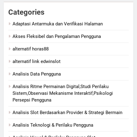
Categories
Adaptasi Antarmuka dan Verifikasi Halaman
Akses Fleksibel dan Pengalaman Pengguna
alternatif horas88
alternatif link edwinslot
Analisis Data Pengguna
Analisis Ritme Permainan Digital,Studi Perilaku
Sistem,Observasi Mekanisme Interaktif,Psikologi
Persepsi Pengguna
Analisis Slot Berdasarkan Provider & Strategi Bermain
Analisis Teknologi & Perilaku Pengguna