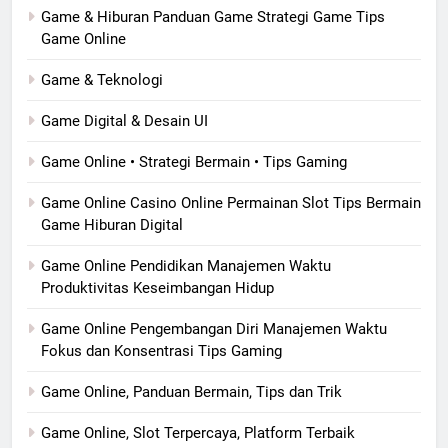
Game & Hiburan Panduan Game Strategi Game Tips
Game Online
Game & Teknologi
Game Digital & Desain UI
Game Online • Strategi Bermain • Tips Gaming
Game Online Casino Online Permainan Slot Tips Bermain
Game Hiburan Digital
Game Online Pendidikan Manajemen Waktu
Produktivitas Keseimbangan Hidup
Game Online Pengembangan Diri Manajemen Waktu
Fokus dan Konsentrasi Tips Gaming
Game Online, Panduan Bermain, Tips dan Trik
Game Online, Slot Terpercaya, Platform Terbaik