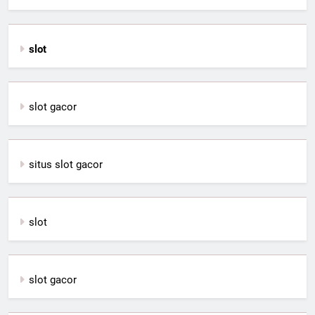
slot
slot gacor
situs slot gacor
slot
slot gacor