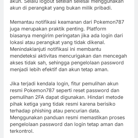
akun. Selalu logout setelah selesai menggunakan
akun di perangkat yang bukan milik pribadi.
Memantau notifikasi keamanan dari Pokemon787
juga merupakan praktik penting. Platform
biasanya mengirim peringatan jika ada login dari
lokasi atau perangkat yang tidak dikenal.
Menindaklanjuti notifikasi ini membantu
mendeteksi aktivitas mencurigakan dan mencegah
akses tidak sah, sehingga pengelolaan password
menjadi lebih efektif dan akun tetap aman.
Jika terjadi kendala login, fitur pemulihan akun
resmi Pokemon787 seperti reset password dan
pemulihan 2FA dapat digunakan. Hindari metode
pihak ketiga yang tidak resmi karena berisiko
terhadap phishing atau pencurian data.
Menggunakan panduan resmi memastikan proses
pengelolaan password dan login tetap aman dan
terkontrol.