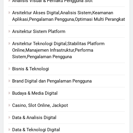
Analisis Visual & Perilaku Pengguna Slot
Arsitektur Akses Digital,Analisis Sistem,Keamanan
Aplikasi,Pengalaman Pengguna,Optimasi Multi Perangkat
Arsitektur Sistem Platform
Arsitektur Teknologi Digital,Stabilitas Platform
Online,Manajemen Infrastruktur,Performa
Sistem,Pengalaman Pengguna
Bisnis & Teknologi
Brand Digital dan Pengalaman Pengguna
Budaya & Media Digital
Casino, Slot Online, Jackpot
Data & Analisis Digital
Data & Teknologi Digital