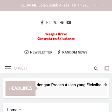
Skip
Login KAYA787 untuk Akses Harian yang Nyaman
to
dan Teratur di Berbagai Perangkat
content
Cara Menangani Perubahan Tampilan pada
Halaman KAYA787 Login secara Aman
EDWINSLOT Login dengan Proses Akses yang
Fleksibel dan Responsif
LEBAH4D Login untuk Akses Harian yang
Nyaman dan Teratur di Berbagai Perangkat
Terapia Breve
Temukan Solusi Terapi Efektif Untuk
Login KAYA787 untuk Akses Harian yang Nyaman
NEWSLETTER
RANDOM NEWS
dan Teratur di Berbagai Perangkat
Centrada En
Perubahan Positif Di Terapia Breve
Cara Menangani Perubahan Tampilan pada
Centrada En Soluciones.
Halaman KAYA787 Login secara Aman
Soluciones
MENU
WINSLOT Login dengan Proses Akses yang Fleksibel dan Resp
HEADLINES
Weeks Ago
Home