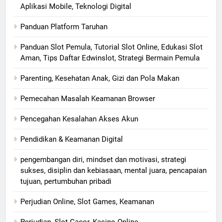
Aplikasi Mobile, Teknologi Digital
Panduan Platform Taruhan
Panduan Slot Pemula, Tutorial Slot Online, Edukasi Slot
Aman, Tips Daftar Edwinslot, Strategi Bermain Pemula
Parenting, Kesehatan Anak, Gizi dan Pola Makan
Pemecahan Masalah Keamanan Browser
Pencegahan Kesalahan Akses Akun
Pendidikan & Keamanan Digital
pengembangan diri, mindset dan motivasi, strategi
sukses, disiplin dan kebiasaan, mental juara, pencapaian
tujuan, pertumbuhan pribadi
Perjudian Online, Slot Games, Keamanan
Perjudian, Slot Gacor, Kasino Online