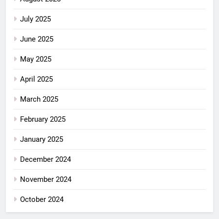
July 2025
June 2025
May 2025
April 2025
March 2025
February 2025
January 2025
December 2024
November 2024
October 2024