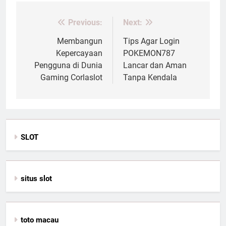
Previous:
Next:
Post
navigation
Membangun
Tips Agar Login
Kepercayaan
POKEMON787
Pengguna di Dunia
Lancar dan Aman
Gaming Corlaslot
Tanpa Kendala
SLOT
situs slot
toto macau