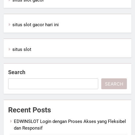
situs slot gacor hari ini
situs slot
Search
SEARCH
Recent Posts
EDWINSLOT Login dengan Proses Akses yang Fleksibel
dan Responsif